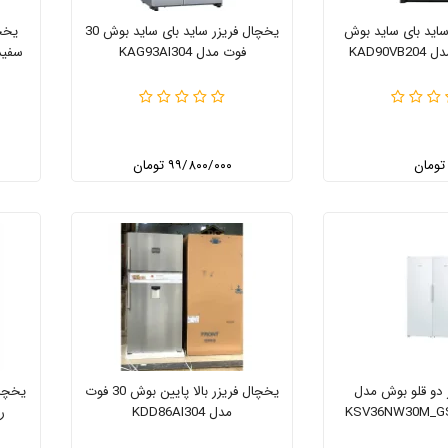
اید بای ساید بوش
یخچال فریزر ساید بای ساید بوش 30
یخچا
KAD90
فوت مدل KAG93AI304
سفید 30 فوت مدل 304
۹۹/۸۰۰/۰۰۰ تومان
 دو قلو بوش مدل
یخچال فریزر بالا پایین بوش 30 فوت
KSV36NW30M_G
مدل KDD86AI304
رن