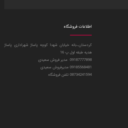
اطلاعات فروشگاه
کردستان،،بانه خیابان شهدا کوچه پاساژ شهراداری پاساژ
هدیه طبقه اول پ 16
09187777898 مدیر فروش سعیدی
09185568481 مدیرفروش سعیدی
08734241594 تلفن فروشگاه