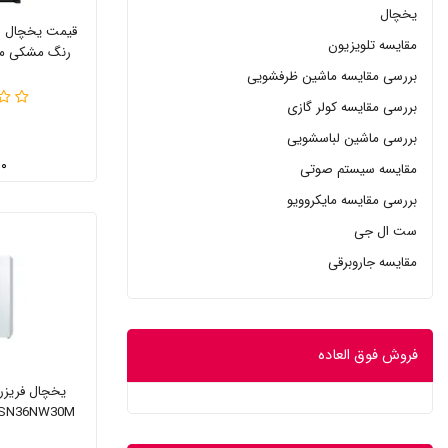
یخچال
قیمت یخچال س
مقایسه تلویزیون
رنگ مشکی مدل VB204
بررسی مقایسه ماشین ظرفشویی
بررسی مقایسه کولر گازی
بررسی ماشین لباسشویی
۰ تومان
مقایسه سیستم صوتی
بررسی مقایسه مایکروویو
ست ال جی
مقایسه جاروبرقی
فروش فوق العاده
یخچال فریزر
SN36NW30M