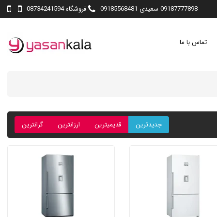
09187777898 سعیدی 09185568481
فروشگاه 08734241594
تماس با ما
جدیدترین
قدیمیترین
ارزانترین
گرانترین