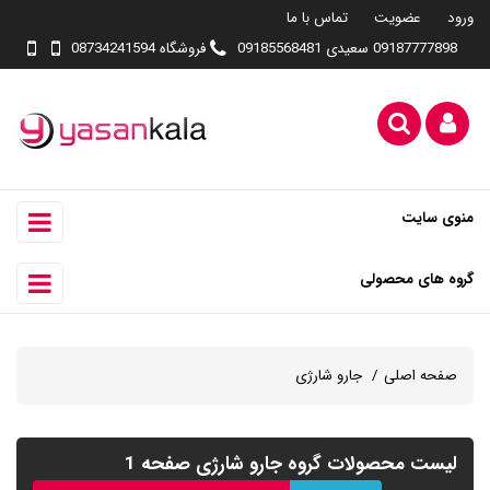
ورود
عضویت
تماس با ما
09187777898 سعیدی 09185568481
فروشگاه 08734241594
منوی سایت
گروه های محصولی
صفحه اصلی
جارو شارژی
لیست محصولات گروه جارو شارژی صفحه 1