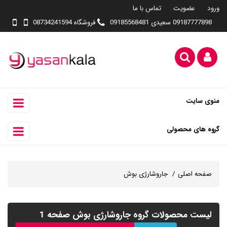
ورود
عضویت
تماس با ما
09187777898 سعیدی 09185568481
فروشگاه 08734241594
منوی سایت
گروه های محصولی
صفحه اصلی
جاروشارژی بوش
لیست محصولات گروه جاروشارژی بوش صفحه 1