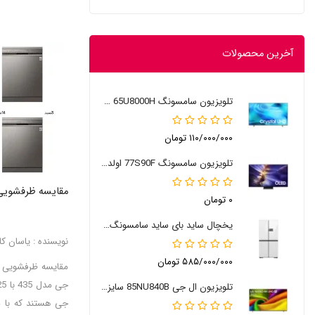
آخرین محصولات
تلویزیون سامسونگ 65U8000H سایز 65 اینچ 2026
۱۱۰/۰۰۰/۰۰۰ تومان
تلویزیون سامسونگ 77S90F اولد 77 اینچ
مقایسه ظرفشویی ال جی 
۰ تومان
یخچال ساید بای ساید سامسونگ RM90
نویسنده : یاسان کال
۵۸۵/۰۰۰/۰۰۰ تومان
تلویزیون ال جی 85NU840B سایز 85 اینچ 2026
جی هستند که با م