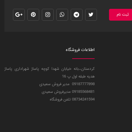
ثبت نام
اطلاعات فروشگاه
کردستان،،بانه خیابان شهدا کوچه پاساژ شهراداری پاساژ
هدیه طبقه اول پ 16
09187777898 مدیر فروش سعیدی
09185568481 مدیرفروش سعیدی
08734241594 تلفن فروشگاه