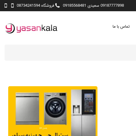
09187777898 سعیدی 09185568481
فروشگاه 08734241594
تماس با ما