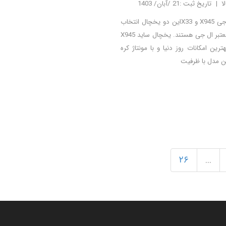
ا
تاریخ ثبت :21 /آبان/ 1403
تفاوت یخچال ال جی X945 و X33این دو یخچال انتخاب
های عالی از برند معتبر ال جی هستند. یخچال ساید X945
 2023 با بهترین امکانات روز دنیا و با مونتاژ کره
ن مدل با ظرفیت
۲۶
...