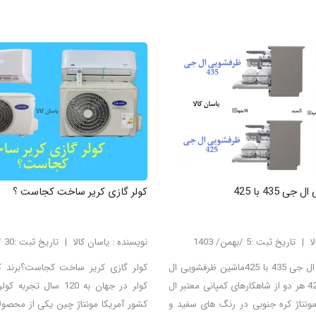
435 با 425
کولر گازی کریر ساخت کجاست ؟
ا
تاریخ ثبت :5 /بهمن/ 1403
نویسنده : یاسان کالا
تاریخ ثبت :30 /دی/ 1403
مقایسه ظرفشویی ال جی 435 با 425ماشین ظرفشویی ال
کولر گازی کریر ساخت کجاست؟برند کر
جی مدل 435 با 425 هر دو از شاهکارهای کمپانی معتبر ال
کولر در جهان به 120 سال 
ونتاژ کره جنوبی در رنگ های سفید و
کشور آمریکا مونتاژ چین یکی از محصول