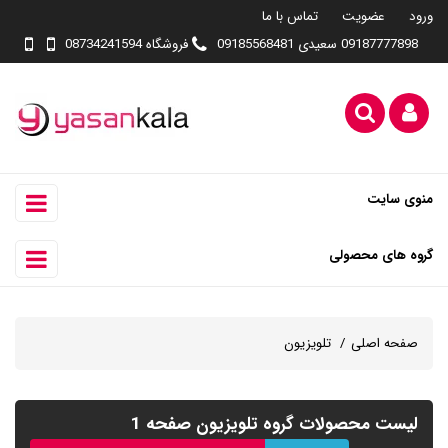
ورود
عضویت
تماس با ما
09187777898 سعیدی 09185568481
فروشگاه 08734241594
منوی سایت
گروه های محصولی
صفحه اصلی
تلویزیون
لیست محصولات گروه تلویزیون صفحه 1