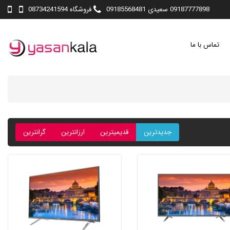
09187777898 سعیدی 09185568481
فروشگاه 08734241594
تماس با ما
جدیدترین
قدیمیترین
ارزانترین
گرانترین