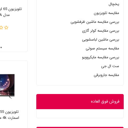
یخچال
مقایسه تلویزیون
مدل 65EV250QA
بررسی مقایسه ماشین ظرفشویی
بررسی مقایسه کولر گازی
بررسی ماشین لباسشویی
۰ تومان
مقایسه سیستم صوتی
بررسی مقایسه مایکروویو
ست ال جی
مقایسه جاروبرقی
فروش فوق العاده
اسمارت 4k مدل 55EV350 QA