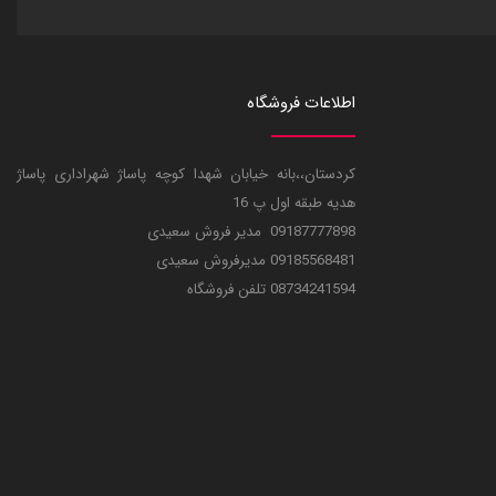
اطلاعات فروشگاه
کردستان،،بانه خیابان شهدا کوچه پاساژ شهراداری پاساژ
هدیه طبقه اول پ 16
09187777898 مدیر فروش سعیدی
09185568481 مدیرفروش سعیدی
08734241594 تلفن فروشگاه