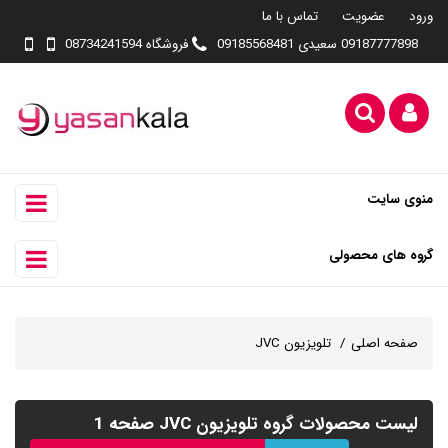
ورود
عضویت
تماس با ما
09187777898 سعیدی 09185568481
فروشگاه 08734241594
منوی سایت
گروه های محصولی
صفحه اصلی
تلویزیون JVC
لیست محصولات گروه تلویزیون JVC صفحه 1