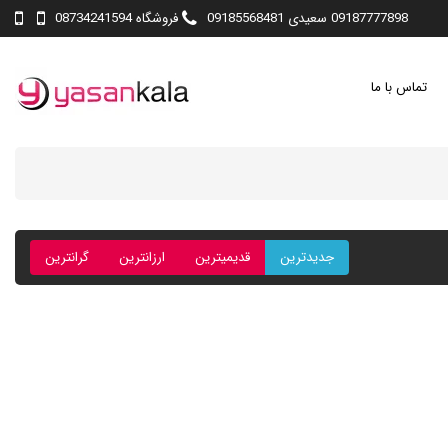
09187777898 سعیدی 09185568481
فروشگاه 08734241594
تماس با ما
جدیدترین
قدیمیترین
ارزانترین
گرانترین