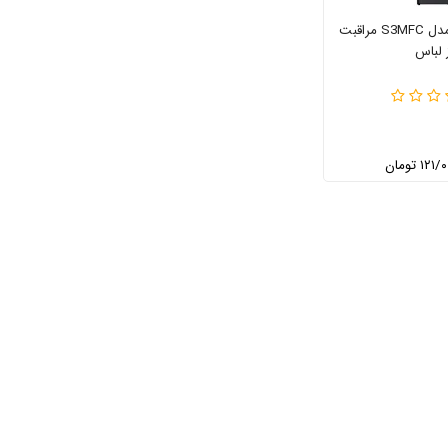
استایلر ال جی مدل S3MFC مراقبت
ز لباس
۱ تومان