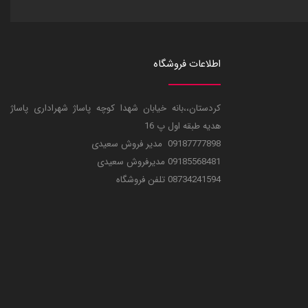
اطلاعات فروشگاه
کردستان،،بانه خیابان شهدا کوچه پاساژ شهراداری پاساژ
هدیه طبقه اول پ 16
09187777898 مدیر فروش سعیدی
09185568481 مدیرفروش سعیدی
08734241594 تلفن فروشگاه