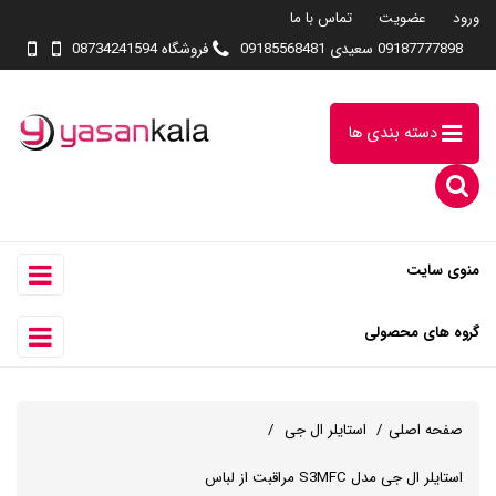
ورود
عضویت
تماس با ما
09187777898 سعیدی 09185568481
فروشگاه 08734241594
دسته بندی ها
منوی سایت
گروه های محصولی
صفحه اصلی
استایلر ال جی
استایلر ال جی مدل S3MFC مراقبت از لباس