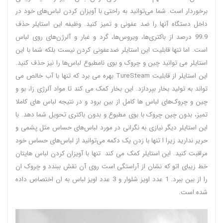
برخوردار است. شما می‌توانید به راحتی با آویزان کردن لباس‌های خود در
داخل دستگاه آنها را ضد عفونی و تمیز کنید. وظیفه این استایلر حذف
99.9 درصد از باکتری‌ها، ویروس‌ها، گرد و غبار و آلرژن‌های روی لباس
است. اما تنها قابلیت این استایلر ضدعفونی کردن نیست بلکه شما با این
استایلر می‌ توانید چین و چروک و بوی نامطبوع لباس‌ها را نیز حذف کنید.
این استایلر از قابلیت TureSteam بهره می برد که تنها با آب خالص می
تواند به تولید بخار بپردازد. این بخار کمک می کند تا مواد آلرژی‌ زا، بو و
چین‌ و چروک‌های لباس ها کامل از بین برود و در نتیجه لباس های کاملا
تمیز، بدون چین چروک با بوی مطبوع و بدون باکتری تحویل شما دهد. با
این استایلر دیگر نیازی به نگرانی در مورد لباس‌های حساس مثل پشمی و
حریر ندارید زیرا ا تنها با زدن یک دکمه می‌توانید از لباس‌های حساس خود
مراقبت کنید. این استایلر کمک می کند تنها با آویزان کردن لباس‌ هایتان
خط زیبای اتو که نشان از آراستگی است روی آن نقش ببندد و چروک ان
را از بین ببرد. 1 عدد اویز شلوار و 3 عدد اویز لباس به ان اختصاص داده
شده است.