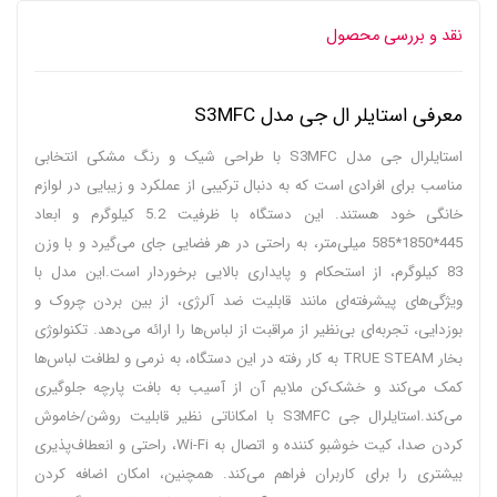
نقد و بررسی محصول
معرفی استایلر ال جی مدل S3MFC
استایلرال جی مدل S3MFC با طراحی شیک و رنگ مشکی انتخابی
مناسب برای افرادی است که به دنبال ترکیبی از عملکرد و زیبایی در لوازم
خانگی خود هستند. این دستگاه با ظرفیت 5.2 کیلوگرم و ابعاد
445*1850*585 میلی‌متر، به راحتی در هر فضایی جای می‌گیرد و با وزن
83 کیلوگرم، از استحکام و پایداری بالایی برخوردار است.این مدل با
ویژگی‌های پیشرفته‌ای مانند قابلیت ضد آلرژی، از بین بردن چروک و
بوزدایی، تجربه‌ای بی‌نظیر از مراقبت از لباس‌ها را ارائه می‌دهد. تکنولوژی
بخار TRUE STEAM به کار رفته در این دستگاه، به نرمی و لطافت لباس‌ها
کمک می‌کند و خشک‌کن ملایم آن از آسیب به بافت پارچه جلوگیری
می‌کند.استایلرال جی S3MFC با امکاناتی نظیر قابلیت روشن/خاموش
کردن صدا، کیت خوشبو کننده و اتصال به Wi-Fi، راحتی و انعطاف‌پذیری
بیشتری را برای کاربران فراهم می‌کند. همچنین، امکان اضافه کردن