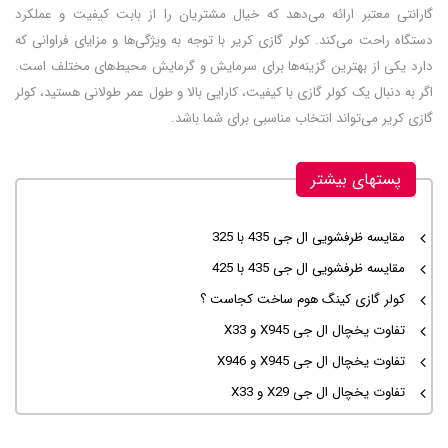
گارانتی معتبر ارائه می‌دهد که خیال مشتریان را از بابت کیفیت و عملکرد
دستگاه راحت می‌کند. کولر گازی کریر با توجه به ویژگی‌ها و مزایای فراوانی که
دارد یکی از بهترین گزینه‌ها برای سرمایش و گرمایش محیط‌های مختلف است.
اگر به دنبال یک کولر گازی با کیفیت، کارایی بالا و طول عمر طولانی هستید، کولر
گازی کریر می‌تواند انتخاب مناسبی برای شما باشد.
پستهای بیشتر
مقایسه ظرفشویی ال جی 435 با 325
مقایسه ظرفشویی ال جی 435 با 425
کولر گازی کینگ هوم ساخت کجاست ؟
تفاوت یخچال ال جی X945 و X33
تفاوت یخچال ال جی X945 و X946
تفاوت یخچال ال جی X29 و X33