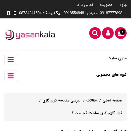
ورود
عضویت
تماس با ما
09187777898 سعیدی 09185568481
فروشگاه 08734241594
۰
منوی سایت
گروه های محصولی
صفحه اصلی
مقالات
بررسی مقایسه کولر گازی
کولر گازی کریر ساخت کجاست ؟