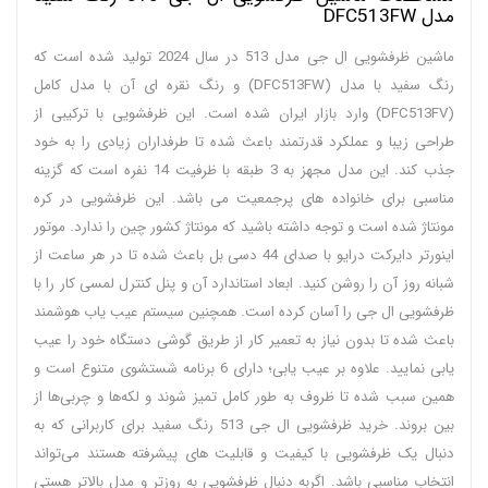
مدل DFC513FW
ماشین ظرفشویی ال جی مدل 513 در سال 2024 تولید شده است که
رنگ سفید با مدل (DFC513FW) و رنگ نقره ای آن با مدل کامل
(DFC513FV) وارد بازار ایران شده است. این ظرفشویی با ترکیبی از
طراحی زیبا و عملکرد قدرتمند باعث شده تا طرفداران زیادی را به خود
جذب کند. این مدل مجهز به 3 طبقه با ظرفیت 14 نفره است که گزینه
مناسبی برای خانواده های پرجمعیت می باشد. این ظرفشویی در کره
مونتاژ شده است و توجه داشته باشید که مونتاژ کشور چین را ندارد. موتور
اینورتر دایرکت درایو با صدای 44 دسی بل باعث شده تا در هر ساعت از
شبانه روز آن را روشن کنید. ابعاد استاندارد آن و پنل کنترل لمسی کار را با
ظرفشویی ال جی را آسان کرده است. همچنین سیستم عیب یاب هوشمند
باعث شده تا بدون نیاز به تعمیر کار از طریق گوشی دستگاه خود را عیب
یابی نمایید. علاوه بر عیب یابی؛ دارای 6 برنامه شستشوی متنوع است و
همین سبب شده تا ظروف به طور کامل تمیز شوند و لکه‌ها و چربی‌ها از
بین بروند. خرید ظرفشویی ال جی 513 رنگ سفید برای کاربرانی که به
دنبال یک ظرفشویی با کیفیت و قابلیت های پیشرفته هستند می‌تواند
انتخاب مناسبی باشد. اگربه دنبال ظرفشویی به روزتر و مدل بالاتر هستی