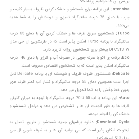
بررسی آن ها خواهیم پرداخت:
Intensive:
این برنامه برای شستشو و خشک کردن ظروف بسیار کثیف و
چرب با دمای 75 درجه سانتیگراد تمیزی و درخشش را به شما هدیه
می‌دهد.
Turbo:
شستشوی سریع ظرف ها و خشک کردن آن با دمای 65 درجه
سانتیگراد با برنامه Turbo امکان پذیر است که در ظرفشویی ال جی مدل
DFC513FW بیشتر برای شستشوی روزانه کاربرد دارد.
Eco:
برنامه ی اکو با صرفه جویی در مصرف آب و انرژی با دمای 46 درجه
سانتیگراد امکان پذیر است که به شستشوی اقتصادی معروف است.
Delicate:
شستشوی ظروف ظریف و شیسشه ای با برنامه Delicate قابل
اجرا است همچنین دمای 55 درجه سانتیگراد و فشار آب کمتر ظرف های
بدون خط وخَش را به شما تحویل می دهد.
Auto:
این برنامه با آب 65 تا 70 درجه سانتیگراد با توجه به میزان کثیفی
ظرف ها به طور اتومات آن ها را تشخیص می دهد و مراحل شستشو و
خشک کن را انجام می‎دهد.
Download Cycle:
دانلود برنامهای جدید شستشو از طریق اتصال به
اینترنت امکان پذیر است که می توانید آن ها را به ظرف شویی ال جی
مدل 513 اضافه کنید.