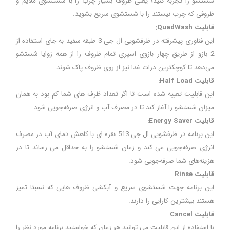
شستشو را تجربه کنید؛ یعنی ظروف بسیار چرب را با شستشوی ملایم و
ظروفی که چرب نیستند را با شستشوی سریع بشوید.
قابلیت QuadWash:
این فناوری پیشرفته در ظرفشویی ال جی 3 طبقه سفید به جای استفاده از
2 بازو از طریق چهار بازوی اسپری تمام ظروف را از همه زوایا شستشو
می‌دهد تا کوچکترین ذرات غذا نیز از روی ظروف پاک شوند.
قابلیت Half Load:
این قابلیت تعبیه شده است تا اگر تعداد ظرف های شما کم بود به همان
میزان شستشو را آغاز کند تا در مصرف آب و انرژی صرفه‌جویی شود.
قابلیت Energy Saver:
این برنامه در ظرفشویی ال جی 513 نقره ای با کاهش دمای آب در مصرف
انرژی صرفه‌جویی می کند و زمان شستشو را به حداقل می رساند تا در
هزینه‌های شما صرفه‌جویی شود.
قابلیت Rinse
این برنامه جهت شستشوی سریع و آبکشی ظروف هایی که نسبتا تمیز
هستند بیشترین کارایی را دارند.
قابلیت Cancel
با استفاده از این قابلیت می توانید هر زمان که خواستید برنامه مورد نظر را