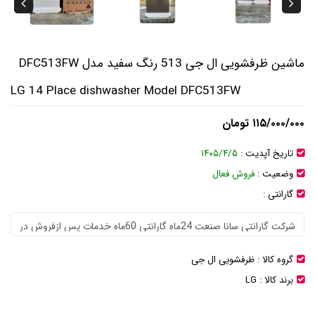
ماشین ظرفشویی ال جی 513 رنگ سفید مدل DFC513FW
LG 14 Place dishwasher Model DFC513FW
۱۱۵/۰۰۰/۰۰۰ تومان
تاریخ آپدیت :
۱۴۰۵/۴/۵
وضعیت :
فروش فعال
گارانتی :
گروه کالا :
ظرفشویی ال جی
برند کالا :
LG