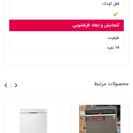
قفل کودک :
گنجایش و ابعاد ظرفشویی
ظرفیت :
14 نفره
محصولات مرتبط