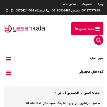
ورود
عضویت
تماس با ما
09187777898 سعیدی 09185568481
فروشگاه 08734241594
دسته بندی ها
منوی سایت
گروه های محصولی
صفحه اصلی
ظرفشویی ال جی
ماشین ظرفشویی ال جی 513 رنگ سفید مدل DFC513FW