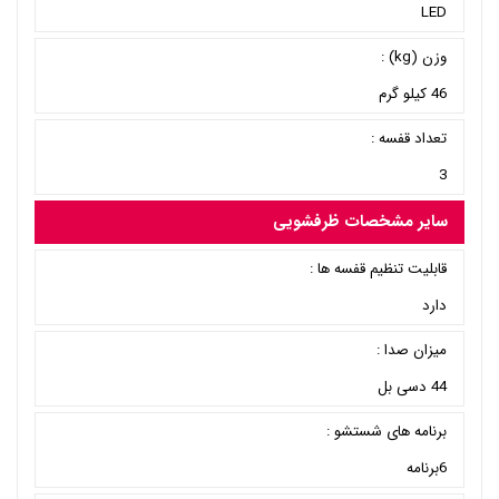
LED
وزن (kg) :
46 کیلو گرم
تعداد قفسه :
3
سایر مشخصات ظرفشویی
قابلیت تنظیم قفسه ها :
دارد
میزان صدا :
44 دسی بل
برنامه های شستشو :
6برنامه