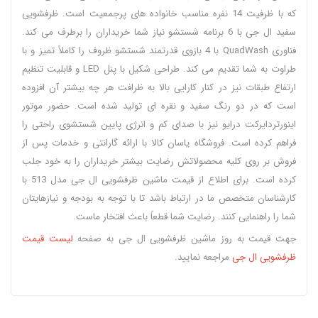
که با ظرفیت 14 نفره مناسب خانواده های پرجمعیت است. ظرفشویی
سفید ال جی با 6 برنامه شستشو نیاز شما خریداران را برطرف می کند.
فناوری QuadWash با 4 بازوی قدرتمند شستشو ظروف را کاملاً تمیز و با
طراوت به شما تقدیم می کند. طراحی شکیل با پنل LED و قابلیت تنظیم
ارتفاع طبقات نیز در کنار کارایی بالا به ظرافت هر چه بیشتر آن افزوده
است که در دو رنگ سفید و نقره ای تولید شده است. حضور موتور
اینورتردایرکت درایو نیز با صدای کم و انرژی پایین شستشوی راحتی را
فراهم کرده است. فروشگاه یاسان کالا با ارائه گارانتی و خدمات پس از
فروش بر روی کلیه محصولاتش رضایت بیشتر خریداران را به خود جلب
کرده است. برای اطلاع از قیمت ماشین ظرفشویی ال جی مدل 513 با
کارشناسان متخصص ما در ارتباط باشد تا با توجه به بودجه و نیازهایتان
شما را راهنمایی کنند. رضایت شما قطعاً باعث افتخار ماست.
جهت قیمت به روز ماشین ظرفشویی ال جی به صفحه
لیست قیمت
ظرفشویی ال جی
مراجعه نمایید.