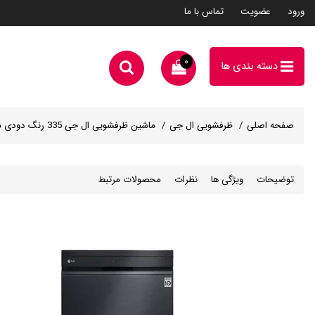
ورود
عضویت
تماس با ما
۰
دسته بندی ها
صفحه اصلی
ظرفشویی ال جی
ماشین ظرفشویی ال جی 335 رنگ دودی مدل DFC335HM
توضیحات
ویژگی ها
نظرات
محصولات مرتبط