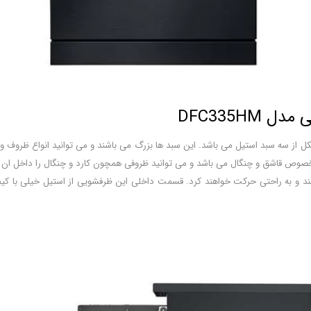
DFC335H
سه سبد استیل می باشد. این سبد ها بزرگ می باشند و می توانید انواع ظروف و وسایل 
خصوص قاشق و چنگال می باشد و می توانید ظروفی همچون کارد و چنگال را داخل ان قرا
د و به راحتی حرکت خواهند کرد. قسمت داخلی این ظرفشویی از استیل خیلی با ک