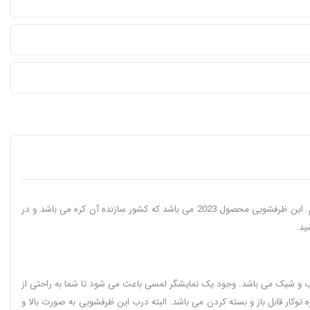
امروزه ظرفشویی به یکی از وسایل اصلی در هر خانه تبدیل شده. اینبار قصد معرفی و بررسی یکی از ظرفشویی های برند ال جی مدل DFC335HM رنگ دودی را داریم. این ظرفشویی محصول 2023 می باشد که کشور سازنده آن کره می باشد و در
ید.
 و شیک می باشد. وجود یک نمایشگر لمسی باعث می شود تا شما به راحتی از
وکار قابل باز و بسته کردن می باشد. البته درب این ظرفشویی به صورت بالا و