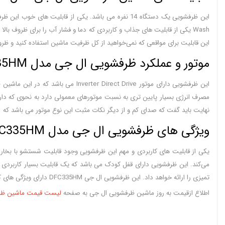
این قابلیت برای مواقعی که نمی‌خواهید از کل ظرفیت ماشین استفاده کنید و ظ
موتور و عملکرد ظرفشویی ال جی مدل DFC335HM
نهایت باید گفت که صدای کم و از دیگر نکات مثبت این نوع موتور می باشد که 41 سی بل است و مزاحمتی برای استراحت شما نخواهد داشت.
ویژگی های ظرفشویی ال جی مدل DFC335HM
تمیزی را ارائه خواهد داد. این ظرفشویی ال جی DFC335HM دارای ویژگی های کاربردی دیگر همچون سيستم تاخیر در شروع، سیستم ضد نشت آب و خشک کردن ظروف توسط Extra Dry و آبکشی اضافه می باشد.
اطلاع ازقیمت به روز ماشین ظرفشویی ال جی به صفحه
لیست قیمت ماشین ظر