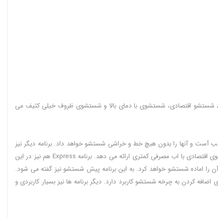
شوی با تاخیر، شستشو اقتصادی، شستشوی با دمای بالا و شستشوی ظروف خیلی کثیف می
د داد. برنامه Delicate نیز برای ظروف های شیشه ای ظریف بسیار مناسب آست و آنها را بدون هیچ خط و خراشی شستشو خواهد داد. برنامه دیگر نیز
Auto شستشوی خودکار می باشد و خود ظرفشویی بر اساس ظروف و میزان کثیفی شستشو ارائه خواهد داد. برنامه Eco همانطور که از اسمش پیداست یک شستشوی اقتصادی با اب مصرفی کمتری ارائه می دهد. برنامه Express هم نیز در این
کرد و به عبارتی دیگر آن را اماده شستشو خواهد کرد. به این برنامه پیش شستشو نیز گفته می شود.
 کردن داخل ماشین ظرفشویی ال جی به کار می‌رود و Download Cycle در انتخاب برنامه جدید برای اضافه کردن به چرخه شستشو کاربرد دارد. دیگر برنامه ها نیز بسیار کاربردی و