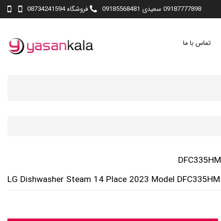
09187777898 سعیدی 09185568481
فروشگاه 08734241594
تماس با ما
LG Dishwasher Steam 14 Place 2023 Model DFC335HM