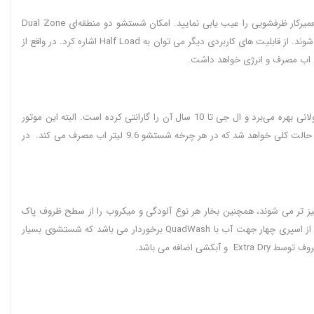
این ظرفشویی یک دستگاه 14 نفره می باشد. یکی از قابلیت های خوب این ظرفشویی سیستم عیب یابی هوشمند می باشد که شما را قادر می کند تا بدون نیاز به تعمیرکار ظرفشویی را عیب یابی نمایید. امکان شستشو دو منطقه‌ای Dual Zone
Wash یکی از قابلیت های جذاب و کاربردی که دما و فشار آب را برای ظروف بالا و پایین متفاوت تعیین می کند تا هر نوع ظروف با شرایطی که مناسبشان است شسته شوند. از قابلیت های کاربردی دیگر می توان به Half Load اشاره کرد. در واقع از
زان اب مصرف و انرژی خواهد داشت.
این ظرفشویی دارای موتور Inverter Direct Drive می باشد که در این ماشین‌ ظرفشویی‌ ال جی عملکرد عالی دارد و بسیار قدرتمند است. این موتور از طول عمر طولانی بهر‌ه می‌برد و ال جی تا 10 سال آن را گارانتی کرده است. البته این موتور
مصرف انرژی بسیار پایین تری به نسبت موتورهای معمولی دارد به نحوی که دارای برچسب انرژی A+++ است. از طرفی دیگر این موتور سبب کاهش مصرف آب در حالت کلی خواهد شد که در هر چرخه شستشو 9.6 لیتر اب مصرف می کند. در
این ظرفشویی وجود قابلیت شستشو با بخار می باشد که سبب حذف لک بر روی ظروف کریستالی می شود و تا 30٪ براق تر و تمیز تر می شوند، همچنین بخار هر نوع آلودگی و میکروب را از سطح ظروف پاک
می‌کند. این ظرفشویی دارای قفل کودک می باشد که یک قابلیت بسیار کاربردی می باشد و از تغییر تنظیمات و برنامه های دستگاه جلوگیری خواهد کرد. این محصول از اسپری چهار جهت آب با QuadWash برخوردار می باشد که شستشوی بسیار