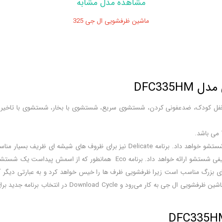
مشاهده مدل مشابه
ماشین ظرفشویی ال جی 325
DFC33
 برنامه ها شامل نیم شور، قفل کودک، ضدعفونی کردن، شستشوی سریع، شستشوی با بخار، شست
برنامه Intensive از ظروف شما مراقبت خواهد کرد و آن ها را بسیار با ملاحظه شستشو خواه
 معروف می باشد. برنامهRinse نیز برای قابلمه های بزرگ مناسب است زیرا ظرفشویی ظرف ها را خیس خواهد 
برنامه Machine Cleanهمونطور که از اسمش پیداست برای تمیز