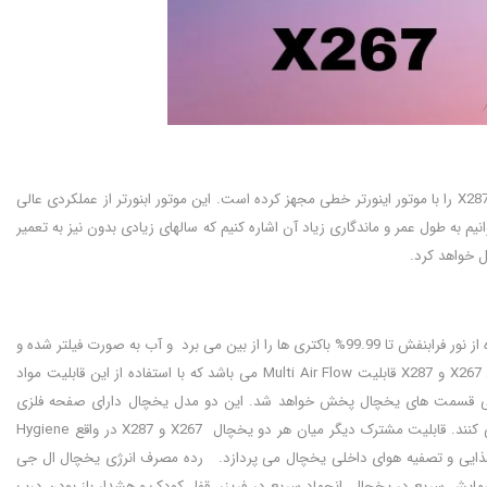
یخچال های برند ال جی از کیفیت فوق العاده برخوردار هستند. ال جی در هر دو مدل یخچال X267 و X287 را با موتور اینورتر خطی مجهز کرده است. این موتور ابنورتر از عملکردی عالی
رتر خطی می توانیم به طول عمر و ماندگاری زیاد آن اشاره کنیم که سالهای زیادی بدون نیز به تعمیر
 خواهد کرد.
از تکنولوژی های مشترک بین این دو یخچال X267 و X287 می توان به UVnano اشاره کرد که با استفاده از نور فرابنفش تا 99.99% باکتری ها را از بین می برد و آب به صورت فیلتر شده و
بدون هر نوع باکتری و میکروبی در اختیار شما قرار می دهد. قابلیت دیگر مشترک این دو مدل یخچال X267 و X287 قابلیت Multi Air Flow می باشد که با استفاده از این قابلیت مواد
امی قسمت های یخچال پخش خواهد شد. این دو مدل یخچال دارای صفحه فلزی
مخصوص Metal Fresh در قسمت داخلی یخچال هستند که به ثابت نگهداشتن و حفظ سرما کمک می کنند. قابلیت مشترک دیگر میان هر دو یخچال X267 و X287 در واقع Hygiene
 از بین بردن 99.999% باکتر ها و حذف بوی بد مواد غذایی و تصفیه هوای داخلی یخچال می پردازد. رده مصرف انرژی یخچال ال جی
ر با +A و رده مصرف انرژی یخچال X287 برابر با B می باشد. همچنین بوگیر (Deodorizer)، سرمایش سریع در یخچال، انجماد سریع در فریزر، قفل کودک و هشدار باز بودن درب