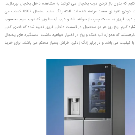
دو مدل یخچال می توانیم به طراحی InstaView Door-in-Door آن ها اشاره کنیم که بدون باز کردن درب یخچال می توانید به مشاهده داخل یخچال بپردازید.
زیرا با زدن دو ضربه داخل یخچال روشن خواهد شد. این دو مدل یخچال ال جی در رنگ های متفاوت دودی نقره ای سفید عرضه شده اند. البته رنگ سفید یخچال X287 کمیاب می
رب یخچال به سمت راست و درب فریزر به سمت چپ باز خواهد شد و درب اینستا ویو که درب سوم محسوب
اشاره کنیم. یخ ریز هر دو محصول در قسمت داخلی فریزر تعبیه شده که فضای کمی
X و X287 از قابلیت اتصال به اب شهری برخوردارهستند که همواره آب خنک و یخ در اختیار خواهید داشت. دستگیره های یخچال
با کیفیت می باشد و در برابر زنگ زدگی، خراش بسیار محکم می باشند. برای خرید