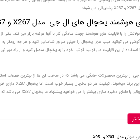
شوند.
هوشمند یخچال های ال جی مدل X267 و X287
ره سازی بیشتر را می خواهید پیشنهاد ما یخچال X287 می باشد که در نهایت به سلیقه و بودجه کاربران بستگی دارد.
شتر
 و X95L