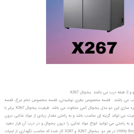
، 2 کشو و 4 طبقه در درب می باشد. فریزر هم نیز دارای 4 طبقه، 2 کشو و 2 طبقه درب می باشند. قفسه مخصوص بطری نوشیدنی، قفسه مخصوص تخم مرغ، قفسه
مخصوص مواد غذایی کوچک و کشوی مخصوص میوه و سبزی در هر دو یخچال وجود دارد. فضای ذخیره سازی این دو مدل یخچال کمی متفاوت می باشد. ظرفیت یخچال X267 برابر با
 ظرفیت برای خانواده های پرجمعیت می تواند گزینه ای مناسب باشد و به راحتی مقدار زیادی از مواد غذایی درون
و به راحتی می توانید انواع مواد غذایی را درون یخچال و در درب آن قرار دهید.
جنس قفسه های یخچال از شیشه حرارت دیده می باشد که از استحکام خوبی برخوردار هستند. کشوی Utility Box در هر دو یخچال X267 و X287 کار شده که مناسب نگهداری از لبنیات