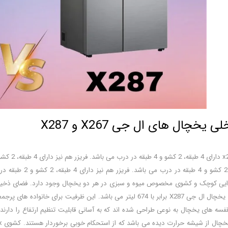
یخچال های ال جی X267 و X287
نیز دارای 4 طبقه
604 لیتر و ظرفیت یخچال ال جی X287 برابر با 674 لیتر می باشد. این
قفسه های یخچال به نوعی طراحی شده اند که به آسانی قابلیت تنظیم ارتفاع را دارند 