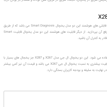
ال جی اغلب محصولاتش را با قابلیت های هوشمند جهت سادگی کار با آنها عرضه بازار می کند. یکی از قابلتی های هوشمند این دو مدل یخچال Smart Diagnosis می باشد که از طریق
یک برنامه بر روی گوشی می توانید عیب های یخچال را خیلی سریع شناسایی کنید و هر چه زودتر به رفع آن بپردازید. از دیگر قابلیت های هوشمند این دو مدل یخچال قابلیت Smart
محصولات برند ال جی از بهترین محصولات خانگی می باشد که در ساخت ان ها از بهترین قطعات استفاده می شود. این دو یخچال ال جی مدل X267 و X287 جز یخجال های بسیار با
کیفیت و هوشمند این برند میشوند. کیفیت هر دو یخچال بسیار خوب است اما یخچال X287 دارای ظرفیت بیشتری به نسبت یخچال ال جی X267 می باشد و قیمت آن نیز کمی بیشتر