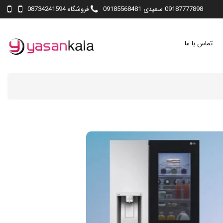
09187777898 سعیدی 09185568481
فروشگاه 08734241594
تماس با ما