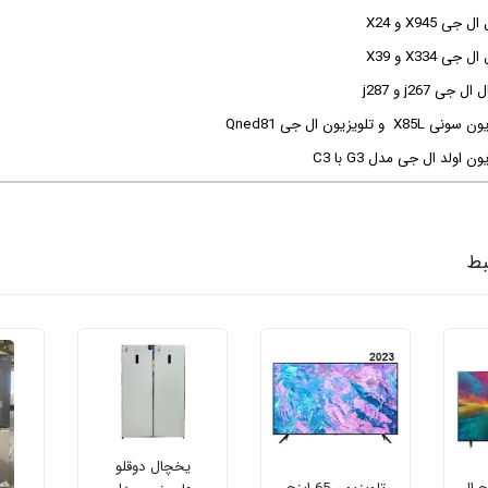
 X945 و X24
 X334 و X39
ی j267 و j287
 تلویزیون ال جی Qned81
 اولد ال جی مدل G3 با C3
بط
یخچال دوقلو