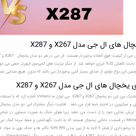
 های ال جی مدل X267 و X287
برخوردار است زیرا باعث کاهش 32% انرژی خواهد شد. از دیگر مزیت های کمپرسور اینو
چنین این نوع موتور از صدای بسیار کمی برخوردار می باشد که بدون هیچ صدایی عمل
خچال های ال جی مدل X267 و X287
ر ارزش غذایی خود را از دست می دهند زیرا هوای خنک به صورت مساوی در تم
fresh می باشد که با برخورداری از فیلتر 5 لایه به
X267 براب