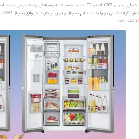
می باشد. در فضای داخلی یخچال X287 لامپ LED تعبیه شده که به وس
ی تونوانید به تنظیم یخچال و فریزر بپردازید. در واقع یخچال X267 نیز به همین شیوه از لامپ LED و پنل لمسی بهره مند است. جهت خرید و مشاهده
کلیک کنید.