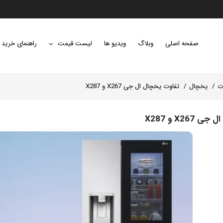
صفحه اصلی
وبلاگ
ویدیو ها
لیست قیمت
راهنمای خرید
ت
یخچال
تفاوت یخچال ال جی X267 و X287
X26 و X287