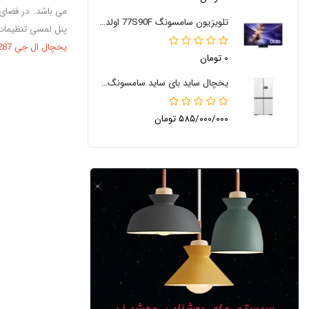
تلویزیون سامسونگ 77S90F اولد 77 اینچ
پنل لمسی تنظیمات قرار گرفته که م
یخچال ال جی X287
۰ تومان
یخچال ساید بای ساید سامسونگ RM90
۵۸۵/۰۰۰/۰۰۰ تومان