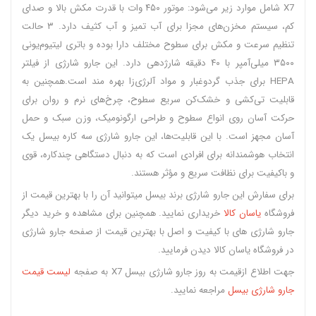
X7 شامل موارد زیر می‌شود: موتور ۴۵۰ وات با قدرت مکش بالا و صدای
کم، سیستم مخزن‌های مجزا برای آب تمیز و آب کثیف دارد. ۳ حالت
تنظیم سرعت و مکش برای سطوح مختلف دارا بوده و باتری لیتیوم‌یونی
۳۵۰۰ میلی‌آمپر با ۴۰ دقیقه شارژدهی دارد. این جارو شارژی از فیلتر
HEPA برای جذب گردوغبار و مواد آلرژی‌زا بهره مند است.همچنین به
قابلیت تی‌کشی و خشک‌کن سریع سطوح، چرخ‌های نرم و روان برای
حرکت آسان روی انواع سطوح و طراحی ارگونومیک، وزن سبک و حمل
آسان مجهز است. با این قابلیت‌ها، این جارو شارژی سه کاره بیسل یک
انتخاب هوشمندانه برای افرادی است که به دنبال دستگاهی چندکاره، قوی
و باکیفیت برای نظافت سریع و مؤثر هستند.
برای سفارش این جارو شارژی برند بیسل میتوانید آن را با بهترین قیمت از
فروشگاه
یاسان کالا
خریداری نمایید. همچنین برای مشاهده و خرید دیگر
جارو شارژی های با کیفیت و اصل با بهترین قیمت از صفحه جارو شارژی
در فروشگاه یاسان کالا دیدن فرمایید.
جهت اطلاع ازقیمت به روز جارو شارژی بیسل X7 به صفجه
لیست قیمت
جارو شارژی بیسل
مراجعه نمایید.