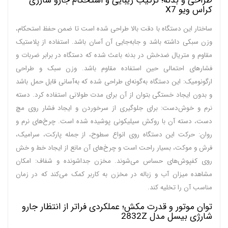
طراحی و بدنه؛ ترکیب زیبایی و استحکام جارو شارژی
کراس ویو X7
ساختار این دستگاه با دقت بالا طراحی شده است تا ضمن حفظ استحکام،
وزن سبکی داشته باشد و جابه‌جایی آن آسان باشد. استفاده از پلاستیک
مقاوم و متریال ضدخش در بدنه باعث شده که دستگاه در برابر ضربات و
فشارهای احتمالی حین استفاده مقاوم باشد. وزن سبک و طراحی
ارگونومیک: این دستگاه به‌گونه‌ای طراحی شده که به‌آسانی قابل حمل باشد
و بدون ایجاد خستگی بتوان از آن برای مدت طولانی استفاده کرد. دسته
نرم و خوش‌دست: برای جلوگیری از سرخوردن و ایجاد فشار روی مچ
دست، دسته آن با روکش سیلیکونی پوشیده شده است. چرخ‌های نرم و
روان: حرکت این دستگاه روی انواع سطوح، از جمله پارکت، سرامیک،
فرش و موکت، بسیار راحت است و چرخ‌های آن مانع از ایجاد خط و خش
روی کفپوش‌های حساس می‌شوند. مخزن جداشونده و شفاف: امکان
مشاهده میزان آب و زباله در مخزن به کاربر کمک می‌کند که در زمان
مناسب آن را تخلیه کند.
توان موتور و قدرت مکش؛ عملکردی فراتر از انتظار جارو
شارژی بیسل مدل 2832Z