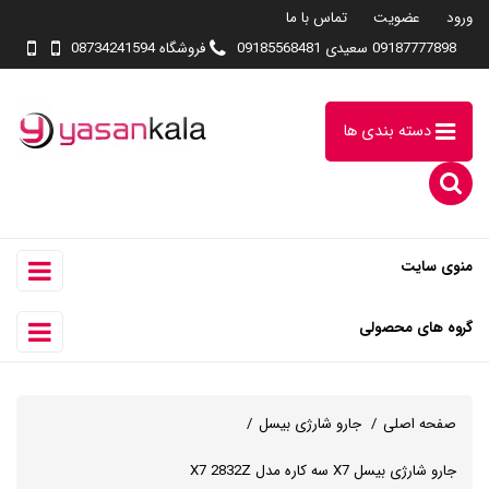
ورود
عضویت
تماس با ما
09187777898 سعیدی 09185568481
فروشگاه 08734241594
دسته بندی ها
منوی سایت
گروه های محصولی
صفحه اصلی
جارو شارژی بیسل
جارو شارژی بیسل X7 سه کاره مدل X7 2832Z