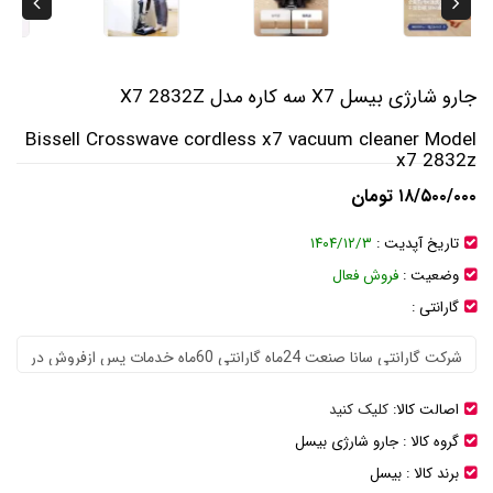
جارو شارژی بیسل X7 سه کاره مدل X7 2832Z
Bissell Crosswave cordless x7 vacuum cleaner Model
x7 2832z
۱۸/۵۰۰/۰۰۰ تومان
تاریخ آپدیت :
۱۴۰۴/۱۲/۳
وضعیت :
فروش فعال
گارانتی :
اصالت کالا:
کلیک کنید
گروه کالا :
جارو شارژی بیسل
برند کالا :
بیسل