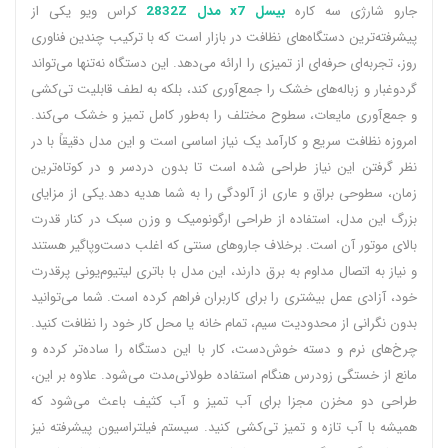
جارو شارژی سه کاره
بیسل x7 مدل 2832Z
کراس ویو یکی از
پیشرفته‌ترین دستگاه‌های نظافت در بازار است که با ترکیب چندین فناوری
روز، تجربه‌ای حرفه‌ای از تمیزی را ارائه می‌دهد. این دستگاه نه‌تنها می‌تواند
گردوغبار و زباله‌های خشک را جمع‌آوری کند، بلکه به لطف قابلیت تی‌کشی
و جمع‌آوری مایعات، سطوح مختلف را به‌طور کامل تمیز و خشک می‌کند.
امروزه نظافت سریع و کارآمد یک نیاز اساسی است و این مدل دقیقاً با در
نظر گرفتن این نیاز طراحی شده است تا بدون دردسر و در کوتاه‌ترین
زمان، سطوحی براق و عاری از آلودگی را به شما هدیه دهد.یکی از مزایای
بزرگ این مدل، استفاده از طراحی ارگونومیک و وزن سبک در کنار قدرت
بالای موتور آن است. برخلاف جاروهای سنتی که اغلب دست‌وپاگیر هستند
و نیاز به اتصال مداوم به برق دارند، این مدل با باتری لیتیوم‌یونی پرقدرت
خود، آزادی عمل بیشتری را برای کاربران فراهم کرده است. شما می‌توانید
بدون نگرانی از محدودیت سیم، تمام خانه یا محل کار خود را نظافت کنید.
چرخ‌های نرم و دسته خوش‌دست، کار با این دستگاه را ساده‌تر کرده و
مانع از خستگی زودرس هنگام استفاده طولانی‌مدت می‌شود. علاوه بر این،
طراحی دو مخزن مجزا برای آب تمیز و آب کثیف باعث می‌شود که
همیشه با آب تازه و تمیز تی‌کشی کنید. سیستم فیلتراسیون پیشرفته نیز