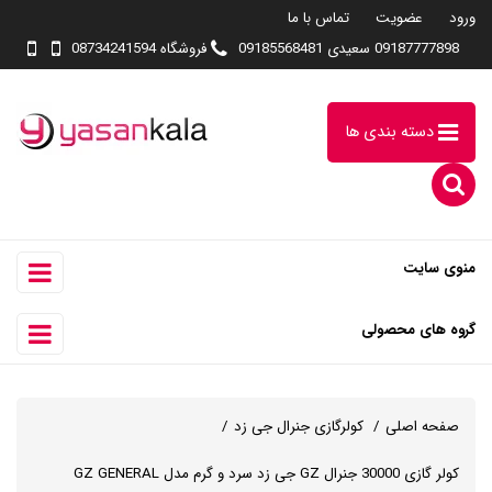
ورود
عضویت
تماس با ما
09187777898 سعیدی 09185568481
فروشگاه 08734241594
دسته بندی ها
منوی سایت
گروه های محصولی
صفحه اصلی
کولرگازی جنرال جی زد
کولر گازی 30000 جنرال GZ جی زد سرد و گرم مدل GZ GENERAL