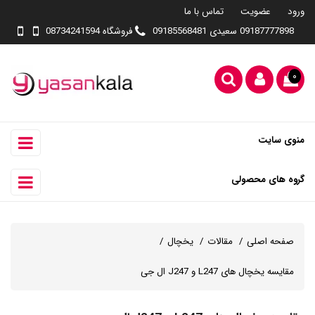
ورود
عضویت
تماس با ما
09187777898 سعیدی 09185568481
فروشگاه 08734241594
۰
منوی سایت
گروه های محصولی
صفحه اصلی
مقالات
یخچال
مقایسه یخچال های L247 و J247 ال جی