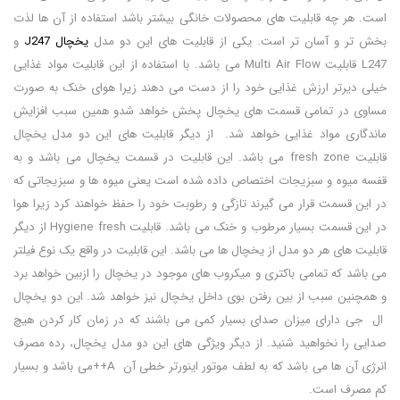
است. هر چه قابلیت های محصولات خانگی بیشتر باشد استفاده از آن ها لذت
بخش تر و آسان تر است. یکی از قابلیت های این دو مدل
یخچال J247
و
L247 قابلیت Multi Air Flow می باشد. با استفاده از این قابلیت مواد غذایی
خیلی دیرتر ارزش غذایی خود را از دست می دهند زیرا هوای خنک به صورت
مساوی در تمامی قسمت های یخچال پخش خواهد شدو همین سبب افزایش
ماندگاری مواد غذایی خواهد شد. از دیگر قابلیت های این دو مدل یخچال
قابلیت fresh zone می باشد. این قابلیت در قسمت یخچال می باشد و به
قفسه میوه و سبزیجات اختصاص داده شده است یعنی میوه ها و سبزیجاتی که
در این قسمت قرار می گیرند تازگی و رطوبت خود را حفظ خواهند کرد زیرا هوا
در این قسمت بسیار مرطوب و خنک می باشد. قابلیت Hygiene fresh از دیگر
قابلیت های هر دو مدل از یخچال ها می باشد. این قابلیت در واقع یک نوع فیلتر
می باشد که تمامی باکتری و میکروب های موجود در یخچال را ازبین خواهد برد
و همچنین سبب از بین رفتن بوی داخل یخچال نیز خواهد شد. این دو یخچال
ال جی دارای میزان صدای بسیار کمی می باشند که در زمان کار کردن هیچ
صدایی را نخواهید شنید. از دیگر ویژگی های این دو مدل یخچال، رده مصرف
انرژی آن ها می باشد که به لطف موتور اینورتر خطی آن A++می باشد و بسیار
کم مصرف است.