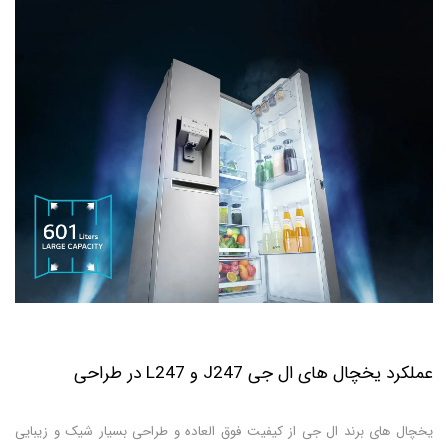
عملکرد یخچال های ال جی J247 و L247 در طراحی
یخچال های برند ال جی از کیفیت فوق العاده و طراحی بسیار شیک و زیبایی