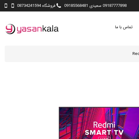
09187777898 سعیدی 09185568481
فروشگاه 08734241594
تماس با ما