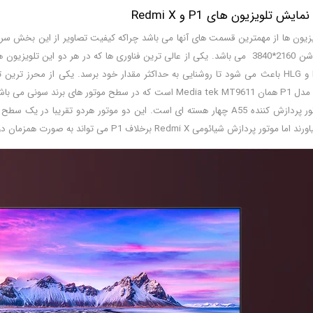
 تلویزیون های P1 و Redmi X
خود یعنی HDR10 و HLG باعث می شود تا روشنایی به حداکثر مقدار خود برسد. یکی از م
ه وجود می آورد. اما در تلویزین شیائومی
نوع موتور پردازش کننده A55 چهار هسته ای است. این دو موتور هردو تقر
شیائومی Redmi X برخلاف P1 می تواند به صورت همزمان دو تصویر را پخش نماید.