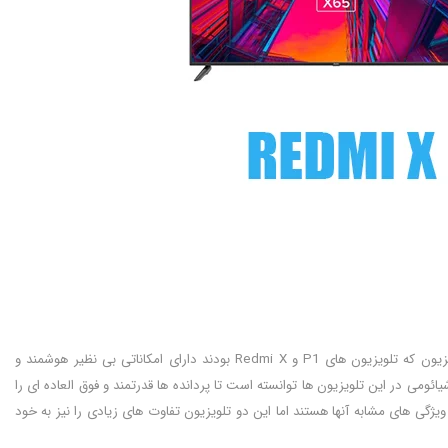
بالاخره دو تا از تلویزیون های مهم و خوب برند شیائومی در تابستان 1400 معرفی شدند. این دو تلویزیون که تلویزیون های P1 و Redmi X بودند دارای امکاناتی بی نظیر هوشمند و
ائومی در این تلویزیون ها توانسته است تا پردانده ها قدرتمند و فوق العاده ای را
یژگی های مشابه آنها هستند اما این دو تلویزیون تفاوت های زیادی را نیز به خود