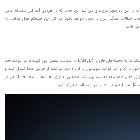
ه در این دو تلویزیون فرق می کند این است که در هردوی آنها این سیستم عامل
ر می آورد و هم اینکه فهرست مطالب سنگین تری را ایجاد خواهد نمود. در کنار این سیستم عمل جذاب، رم
تلویزیون های شیائومی 4K مدل P1 به همراه تلویزیون شیائومی Redmi X از تلویزیون های اسمارت هستند که به وسیله وای فای یا کابل LAN به اینترنت متصل می شوند و می توانند شما
دستیار های صوتی وجود دارند و می توانند تلویزیون را از راه دور نیز فقط از طریق صدا کنترل کنند و
نهایت راحتی و آسایش را به کاربر ببخشند. فقط کافیه تا OK Google را بر زبان بیاورید تا دستیار های صوتی فعال شده و به فعالیت بپردازند. همچنین فناوری Chromecast built in نیز در