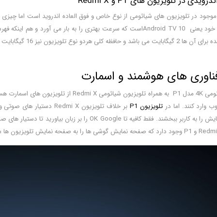
ندرویدی در
تلویزیون های P1
و Redmi X
جود در تلویزیون های شیائومی از نوع خاص و فوق العاده اندروید است اما چیزی ک
دارای نسخه نهایی خود یعنی Android TV 10است که سرعت بهتری را به با
کلی هردو نوع تلویزیون نیز 16 گیگابایت می باشد.
ناوری های هوشمند و اسمارت
 وارد کنند. اما در
تلویزیون P1
بر خلاف تلویزیون Redmi X 