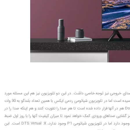
ه صدای خروجی نیز توجه خاصی داشت. در این دو تلویزیون نیز هم این مسئله مورد
صدای خروجی با دو عدد بلندگو به 20 وات رسیده است اما در تلویزیون شیائومی ردمی ایکس با همین تعداد بلندگو به 30 وات
خواهد رسید. اگرچه توان خروجی این دو تلویزیون کافی به نظر می رسد اما فناوری های نظیر Dolby audio هم در آنها قرار داده شده است تا هم صدا را تقویت کنند و هم اینکه صدا را در
Dolby DT نیز از دیگر فناوری هاست که به رمز گشایی صداهای ورودی کمک خواهد نمود تا میزان کیفیت آنها را با روز اول ضبط
وجود دارد اما در تلویزیون شیائومی P1 وجود ندارد، DTS Virtual :X است. این