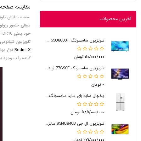
مقایسه صفحه نمایش
آخرین محصولات
تلویزیون سامسونگ 65U8000H سایز 65 اینچ 2026
تلویزیون شیائومی مدل P1 همان Media tek MT9611 است که در سطح موتور های برند سونی می باشد و بهترین سطح کنتراست و گرافیک را ب
Redmi X
۱۱۰/۰۰۰/۰۰۰ تومان
کننده را ب وجود بیاورند اما موتور پردازش 
تلویزیون سامسونگ 77S90F اولد 77 اینچ
۰ تومان
یخچال ساید بای ساید سامسونگ RM90
۵۸۵/۰۰۰/۰۰۰ تومان
تلویزیون ال جی 85NU840B سایز 85 اینچ 2026
۲۷۱/۰۰۰/۰۰۰ تومان