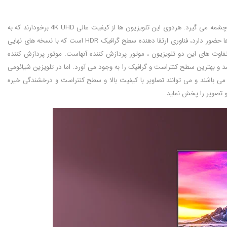
صفحه نمایش تلویزیون ها از مهمترین قسمت های آنها می باشد چراکه کیفیت تصاویر از این بخش سرچشمه می گیرد. هردوی این تلویزیون ها از کیفیت عالی 4K UHD برخودارند که به
معنای حضور رزولوشن 2160*3840 می باشد. یکی از عالی ترین فناوری ها که در هر دو این تلویزیون ها حضور دارد، فناوری ارتقا دهنده سطح گرافیک HDR است که با نسخه های نهایی
حرز ترین تفاوت های این دو تلویزیون ، موتور پردازش کننده آنهاست. موتور پردازش کننده
یبا در یک سطح می باشند و می توانند تصاویر با کیفیت بالا و سطح کنتراست و درخشندگی خیره