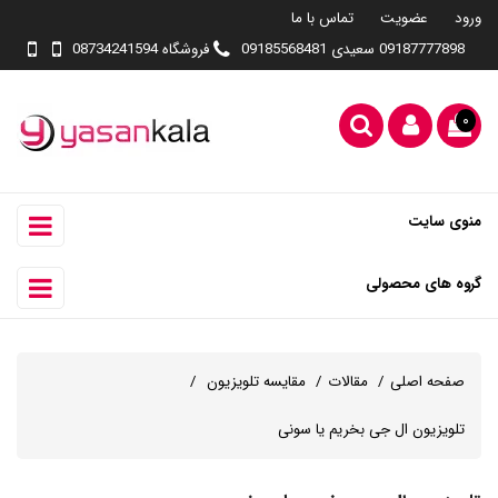
ورود
عضویت
تماس با ما
09187777898 سعیدی 09185568481
فروشگاه 08734241594
۰
منوی سایت
گروه های محصولی
صفحه اصلی
مقالات
مقایسه تلویزیون
تلویزیون ال جی بخریم یا سونی