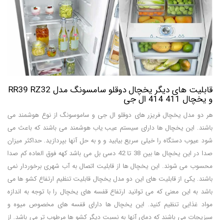
قابلیت های دیگر یخچال دوقلو سامسونگ مدل RR39 RZ32
و یخچال 411 414 ال جی
هر دو مدل یخچال فریزر های دوقلو ال جی و ساموسونگ از نوع هوشمند می
باشند. این یخچال ها دارای سیستم عیب یاب هوشمند می باشند که باعث می
شود عیوب دستگاه را خیلی سریع بیابید و و به حل آنها بپردازید. حداکثر میزان
صدا در این یخچال ها بین 38 تا 42 دسی بل می باشد کهه فوق العاده کم صدا
محسوب می شوند. این یخچال ها از قابلیت اتصال به آب شهری برخوردار نمی
باشند. یکی از قابلیت های این دو مدل یخچال قابلیت تنظیم ارتفاع کشو ها می
باشد به این معنی که می توانید ارتفاع قفسه های یخچال را با توجه به اندازه
مواد غذایی تنظیم کنید. این یخچال ها دارای قفسه های مخصوص میوه و
سبزیجات می باشند که دمای آنها به نسبت دیگر کشو ها مرطوب تر می باشد. از