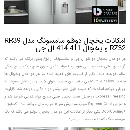
امکانات یخچال دوقلو سامسونگ مدل RR39
RZ32 و یخچال 411 414 ال جی
هر دو مدل یخچال دو قلو ال جی و سامسونگ از نوع بدون برفک می باشند که
گزینه ای عالی محسوب می شود زیرا مواد غذایی بدون هیچ برفک و یخ زدگی
سالم خواهند ماند. یکی از قابلیت های تعبیه شده در هر دو مدل یخچال ها
قابلیت Multi Air Flow می باشد. این قابلیت هوای خنک را در داخل یخچال به
جریان خواهد انداخت که سبب طول عمر بیشتر مواد غذایی خواهد شد. قابلیت
Express Freezing در فریزر سبب انجماد خیلی سریع مواد غذایی خواهد شد و
همچنین Express Cool سبب سرمایش سریع در یخچال خواهد شد. تکنولوژی
+DoorCooling یکی دیگر از امکانات این دو مدل یخچال دوقلو می باشد که یک
سیستم خنک کننده محسوب می شود.