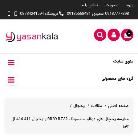
ورود
عضویت
تماس با ما
09187777898 سعیدی 09185568481
فروشگاه 08734241594
۰
منوی سایت
گروه های محصولی
صفحه اصلی
مقالات
یخچال
مقایسه یخچال های دوقلو سامسونگ RR39-RZ32 و یخچال 411 414 ال
جی