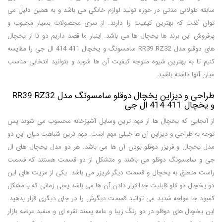
سابقه طولانی مدتی در حوزه تولید لوازم خانگی می باشد و به همین دلیل می
توان گفت که بهترین کیفیت را دارند. از سری محصولات بسیار محبوب و
پرفروش این برند ها یخچال ها می باشد. اینبار ما قصد داریم دو تا از یخچال
های دوقلو مدل RR39 RZ32 سامسونگ و یخچال 411 414 ال جی را مقایسه
کنیم تا به بهترین شیوه متوجه کیفیت آن ها شوید و بتوانید انتخابی مناسب
میان آنها داشته باشید.
طراحی و دیزاین یخچال دوقلو سامسونگ مدل RR39 RZ32
و یخچال 411 414 ال جی
از آنجایی که یخچال ها از مهم ترین وسایل آشپزخانه محسوب می شوند پس
توجه به طراحی و دیزاین آن ها خیلی مهم است. مهم ترین شباهت میان این دو
مدل یخچال و فریزر دوقلو بودن آن ها می باشد. هر دو مدل یخچال های ال
جی و سامسونگ دوقلو می باشند و متشکل از دو قسمت هستند که قسمت
راست متعلق به یخچال و قسمت دیگر فریزر می باشد. یکی از مزیت های این
دو یخچال دو قلو قابلیت جدا قرار دادن آن ها می باشد یعنی زمانی که با مشکل
کمبود جا مواجه شدید می توانید قسمت دیگرش را در جای دیگری قرار بدهید.
این یخچال های دوقلو در دو رنگ زیبا و عامه پسند نقره ای و سفید عرضه بازار