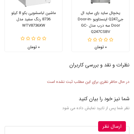
یخچال ساید بای ساید ال
ماشین لباسشویی بکو 8 کیلو
جیQ247 اینستاویو Door-in-
8736 رنگ سفید مدل
Door سه درب مدل GC-
WTV8736XW
Q247CSBV
۰ تومان
۰ تومان
نظرات و نقد و بررسی کاربران
در حال حاظر نظری برای این مطلب ثبت نشده است
شما نیز خود را بیان کنید
نظر شما پس از تایید نمایش داده می شود
ارسال نظر