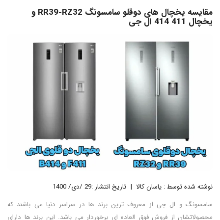
مقایسه یخچال های دوقلو سامسونگ RR39-RZ32 و
یخچال 411 414 ال جی
نوشته شده توسط : یاسان کالا
تاریخ انتشار :29 /دی/ 1400
سامسونگ و ال جی از معروف ترین برند ها در سراسر دنیا می باشند که
محصولاتشان از فروش فوق العاده ای برخوردار می باشد. این برند ها دارای