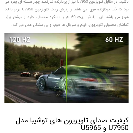
باشید. در مقابل تلویزیون U7950 نیز از پردازنده قدرتمند چهار هسته ای بهره می
برد که یک پردازنده قوی می باشد و رفرش ریت تلویزیون U7950 برابر با 60
هرتز می باشد. این رفرش ریت 60 هرتز عملکرد معمولی دارد و بیشتر برای
تماشای معمولی تلویزیون، فیلم و سریال ها خوب و بی مشکل عمل می کند.
کیفیت صدای تلویزیون های توشیبا مدل
U7950 و U5965