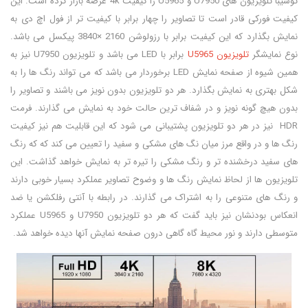
توشیبا تلویزیون های U7950 و U5965 را کیفیت 4k عرضه بازار کرده است. این
کیفیت فورکی قادر است تا تصاویر را چهار برابر با کیفیت تر از فول اچ دی به
نمایش بگذارد که این کیفیت برابر با رزولوشن 2160 ×3840 پیکسل می باشد.
نوع نمایشگر
تلویزیون U5965
برابر با LED می باشد و تلویزیون U7950 نیز به
همین شیوه از صفحه نمایش LED برخوردار می باشد که می تواند رنگ ها را به
شکل بهتری به نمایش بگذارد. هر دو تلویزیون بدون نویز می باشند و تصاویر را
بدون هیچ گونه نویز و در شفاف ترین حالت خود به نمایش می گذارند. فرمت
HDR نیز در هر دو تلویزیون پشتیبانی می شود که این قابلیت هم نیز کیفیت
رنگ ها و در واقع مرز میان نگ های مشکی و سفید را تعیین می کند که که رنگ
های سفید درخشنده تر و رنگ مشکی را تیره تر به نمایش خواهد گذاشت. این
تلویزیون ها از لحاظ نمایش رنگ ها و وضوح تصاویر عملکرد بسیار خوبی دارند
و رنگ های متنوعی را به اشتراک می گذارند. در رابطه با آنتی رفلکشن یا ضد
انعکاس بودنشان نیز باید گفت که هر دو تلویزیون U7950 و U5965 عملکرد
متوسطی دارند و نور محیط گاه گاهی درون صفحه نمایش آنها دیده خواهد شد.