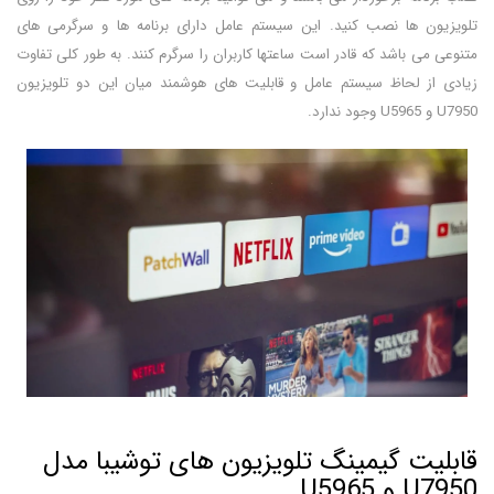
تلویزیون ها نصب کنید. این سیستم عامل دارای برنامه ها و سرگرمی های
متنوعی می باشد که قادر است ساعتها کاربران را سرگرم کنند. به طور کلی تفاوت
زیادی از لحاظ سیستم عامل و قابلیت های هوشمند میان این دو تلویزیون
U7950 و U5965 وجود ندارد.
قابلیت گیمینگ تلویزیون های توشیبا مدل
U7950 و U5965