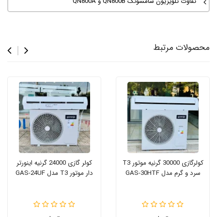
تفاوت تلویزیون سامسونگ QN800B و QN800A
محصولات مرتبط
کولرگازی 30000 گرنیه موتور T3
کولر گازی 24000 گرنیه اینورتر
سرد و گرم مدل GAS-30HTF
دار موتور T3 مدل GAS-24UF