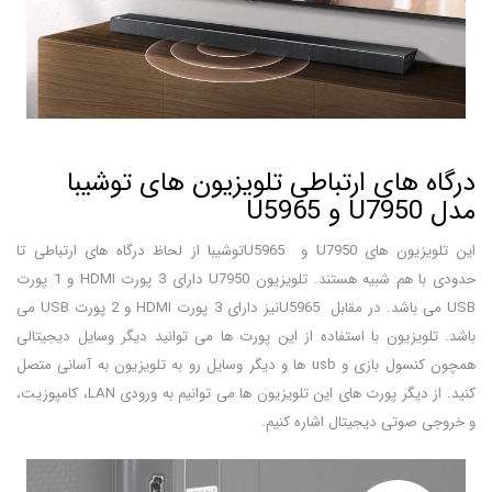
درگاه های ارتباطی تلویزیون های توشیبا
مدل U7950 و U5965
این تلویزیون های U7950 و U5965توشیبا از لحاظ درگاه های ارتباطی تا
حدودی با هم شبیه هستند. تلویزیون U7950 دارای 3 پورت HDMI و 1 پورت
USB می باشد. در مقابل U5965نیز دارای 3 پورت HDMI و 2 پورت USB می
باشد. تلویزیون با استفاده از این پورت ها می توانید دیگر وسایل دیجیتالی
همچون کنسول بازی و usb ها و دیگر وسایل رو به تلویزیون به آسانی متصل
کنید. از دیگر پورت های این تلویزیون ها می توانیم به ورودی LAN، کامپوزیت،
و خروجی صوتی دیجیتال اشاره کنیم.