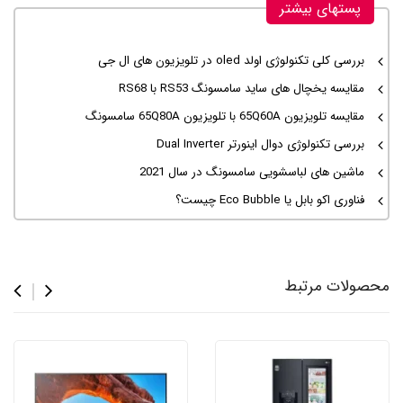
پستهای بیشتر
بررسی کلی تکنولوژی اولد oled در تلویزیون های ال جی
مقایسه یخچال های ساید سامسونگ RS53 با RS68
مقایسه تلویزیون 65Q60A با تلویزیون 65Q80A سامسونگ
بررسی تکنولوژی دوال اینورتر Dual Inverter
ماشین های لباسشویی سامسونگ در سال 2021
فناوری اکو بابل یا Eco Bubble چیست؟
محصولات مرتبط