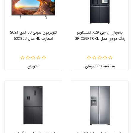
یخچال ال جی X29 اینستاویو
تلویزیون سونی 50 اینچ 2021
رنگ دودی مدل GR.X29FTQKL
اسمارت 4k مدل 50X85J
۱۶۹/۰۰۰/۰۰۰ تومان
۰ تومان