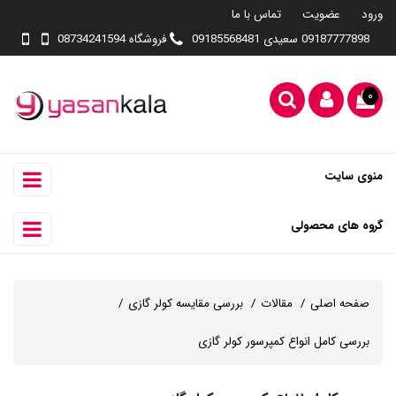
ورود
عضویت
تماس با ما
09187777898 سعیدی 09185568481
فروشگاه 08734241594
۰
منوی سایت
گروه های محصولی
صفحه اصلی
مقالات
بررسی مقایسه کولر گازی
بررسی کامل انواع کمپرسور کولر گازی