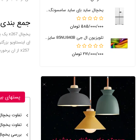
یخچال ساید بای ساید سامسونگ RM90
جمع بندی
۵۸۵/۰۰۰/۰۰۰ تومان
تلویزیون ال جی 85NU840B سایز 85 اینچ 2026
x257 از ان برخوردار نمی باشد.
۲۷۱/۰۰۰/۰۰۰ تومان
پستهای بی
تفاوت یخچال ال جی 
تفاوت یخچال ال جی
بررسی یخچال ا