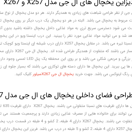
ین یخچال های ال جی مدل X257 و X267
جی از نظر طراحی شباهت های زیادی به همدیگر دارند. هر دو مدل یخچال از نوع سا
ربوط به یخچال می باشد. البته در هر دو یخچال یک درب دیگر بر روی یخچال تع
 می شود دسترسی سریع تری به مواد غذایی داخل یخچال داشته باشید بدون آنکه
کمتری می باشد و نسبتا تیره می باشد. در مقابل یخچال X257 
دارای محفظه ابریز بزرگی و مر
یخچال ال جی X267سیلور
کلیک کنید.
حی فضای داخلی یخچال های ال جی مدل X257 و X267
 توانند برای خانواده هایی از مصرف غذایی زیادی دارند و پرجمعیت هستند می توا