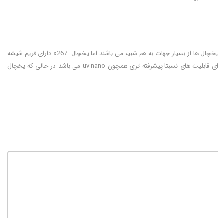
یخچال x267 یک یخچال ساید بای ساید محصول 2022 می باشد و مدل بالاتر یخچال x257 است. این یخچال ها از بسیار جهات به هم شبیه می باشند اما یخچال x267 دارای فریم شیشه
ای اینستاویو بزرگتری می باشد و همچنین محفظه آبریزشان با هم دیگر متفاوت است. یخچال X267 دارای قابلیت های نسبتا پیشرفته تری همچون uv nano می باشد در حالی که یخچال