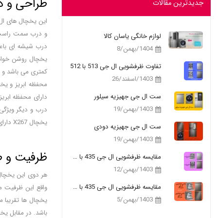
طراحی و دیزا
جدیدترین مقالات
این یخچال های ال 
و درب سمت راست م
لوازم خانگی یاسان کالا
درب شیشه ای باعث
1404/بهمن/8
تفاوت ظرفشویی ال جی 513 با 512
1403/اسفند/26
ست ال جی جهیزیه سیلور
1403/بهمن/19
یخچال X267 دارای رنگ اینوکس می باشد. جهت خرید
ست ال جی جهیزیه دودی
1403/بهمن/19
ظرفیت و طرا
مقایسه ظرفشویی ال جی 435 با 335
1403/بهمن/12
مقایسه ظرفشویی ال جی 435 با 325
واقع این ظرفیت می
1403/بهمن/5