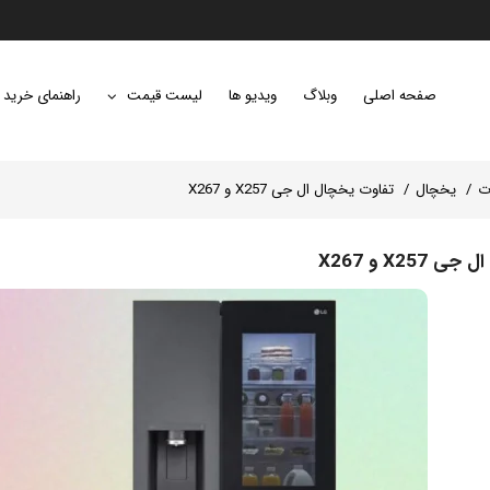
صفحه اصلی
وبلاگ
ویدیو ها
لیست قیمت
راهنمای خرید
ت
یخچال
تفاوت یخچال ال جی X257 و X267
X25 و X267