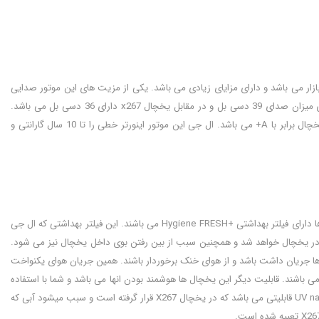
ازار می باشد و دارای مزایای زیادی می باشد. یکی از مزیت های این موتور صدایی
بسیار کم در حد 40 دسی بل می باشد که به دلیل استفاده از قطعات کمتر می باشد. یخچال x257 دارای میزان صدای 39 دسی بل و در مقابل یخچال x267 دارای 36 دسی بل می باشد.
موتور اینورتر ال جی همچنین جز کم مصرف ترین موتور ها می باشد و کلاس مصرف انرژی در هر دو یخچال برابر با A+ می باشد. ال جی این موتور اینورتر خطی را تا 10 سال گارانتی و
این یخچال های ال جی هر دو دارای قابلیت های هوشمند و ویژگی های مشابهی می باشند. این یخچال ها دارای فیلتر بهداشتی +Hygiene FRESH می باشند. این فیلتر بهداشتی که ال جی
می باکتری و میکروب های موجود در یخچال خواهد شد و همچنین سبب از بین رفتن بوی داخل یخچال نیز می شود.
ای خنک در یخچال ها جریان داشت باشد و از هوای خنک برخوردار باشند. همین جریان هوای یکنواخت
باشند. قابلیت دیگر این یخچال ها هوشمند بودن انها می باشد و شما با استفاده
از برنامه Smart ThinQ می توانید عیوب دستگاه را سریع تر پیدا کنید و به رفع آنها اقدام کنید. قابلیت UV nano قابلیتی می باشد که در یخچال X267 قرار گرفته است و سبب میشود آبی که