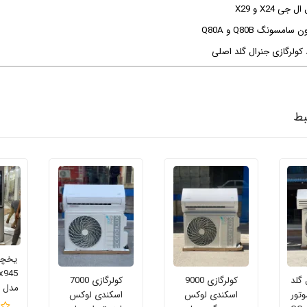
 X24 و X29
مسونگ Q80B و Q80A
 کولرگازی جنرال گلد اصلی
بط
یخچال
 گلد
کولرگازی 9000
کولرگازی 7000
مدل GMX945MC9F
ی 30000 موتور
اسکندی لوکس
اسکندی لوکس