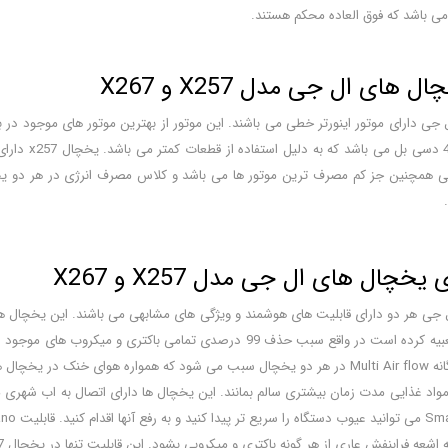
 باشد که فوق العاده محکم هستند.
 های ال جی مدل X257 و X267
جی دارای موتور اینورتر خطی می باشند. این موتور از بهترین موتور های موجود در ب
خچال های ال جی مدل X257 و X267
داخل یخچال ها تعبیه کرده است در واقع سبب حذف 99 درصدی تما
سیستم هوای چندگانه Multi Air flow در هر دو یخچال سبب می شود که همواره هو
د غذایی مدت زمان بیشتری سالم بمانند. این یخچال ها دارای اتصال به اب شهری می 
ه فرابنفش عاری از هر گونه باکتری و میکروبی بشود. این قابلیت تنها در یخچال X267 تعبیه شده است.