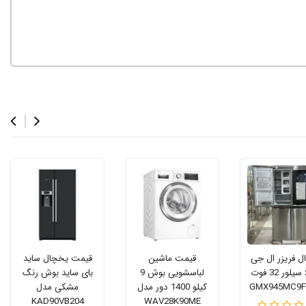
 فریزر ال جی
قیمت ماشین
قیمت یخچال ساید
x945 سیلور 32 فوت
لباسشویی بوش 9
بای ساید بوش رنگ
کیلو 1400 دور مدل
مشکی مدل
KAD90VB204
WAV28K90ME