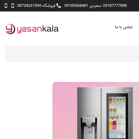
09187777898 سعیدی 09185568481
فروشگاه 08734241594
تماس با ما