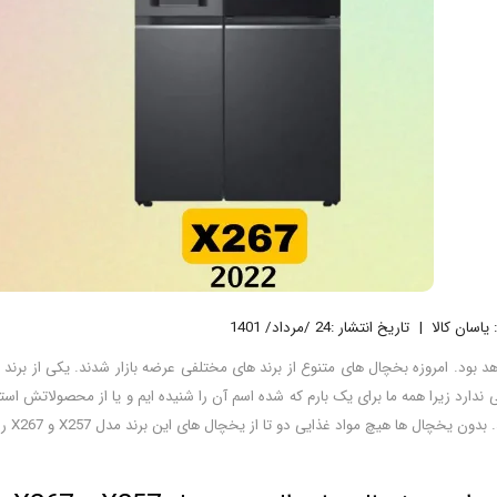
یاسان کالا
تاریخ انتشار :24 /مرداد/ 1401
هد بود. امروزه بخچال های متنوع از برند های مختلفی عرضه بازار شدند. یکی از برند
ی ندارد زیرا همه ما برای یک بارم که شده اسم آن را شنیده ایم و یا از محصولاتش استف
ل ها هیچ مواد غذایی دو تا از یخچال های این برند مدل X257 و X267 را معرفی و مقایسه نماییم.