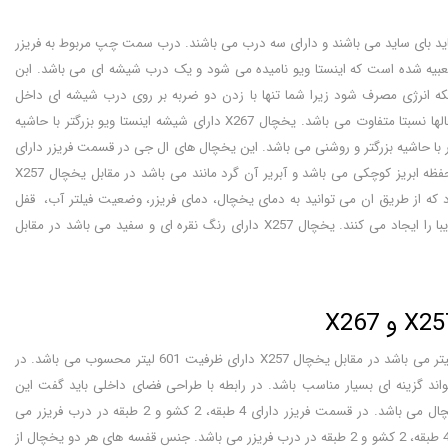
ید بای ساید می باشند و دارای سه درب می باشند. درب سمت چپ مربوط به فریزر
بیه شده است که اینستا ویو نامیده می شود و یک درب شیشه ای می باشد. ابن
 انرژی مصرف شود زیرا شما تنها با زدن دو ضربه بر روی درب شیشه ای داخل
یخچال روشن خواهد شد و می توانید مواد غذایی مورد نظر را ببینید. این درب اینستا ویو در این یخچالها نسبتا متفاوت می باشد. یخچال X267 دارای شیشه اینستا ویو بزرگتر با حاشیه
دارای درب شیشه ای اینستا ویو کوچک تر با حاشیه بزرگتر و روشنی می باشد. این یخچال های ال جی در قسمت فریزر دارای
محفظه ابریز و یخساز می باشند که متفاوت از همدیگر طراحی شده اند. یخچال ال جی X267 دارای محفظه ابریز کوچکی می باشد و آبریر آن گرد مانند می باشد در مقابل یخچال X257
بعی شکلی می باشد و بر روی این محفظه یک پنل LED لمسی وجود دارد که از طریق ان می توانید به دمای یخچال، دمای فریزر، وضعیت فیلتر آب، قفل
درب و دیگر ویژگی ها پی ببرید. این یخچال ها دارای دسته های توکاری می باشند که بسیار جلوه ای زیبا را ایجاد می کنند. یخچال X257 دارای رنگ نقره ای و سفید می باشد در مقابل
هر دوی این یخچال ها دارای ظرفیت های نسبتا متفاوتی می باشند. یخچال X267 دارای ظرفیت 635 لیتر می باشد در مقابل یخچال X257 دارای ظرفیت 601 لیتر محسوب می باشد. در
ند گزینه ای بسیار مناسب باشد. در رابطه با طراحی فضای داخلی باید گفت این
یخچال ها تقریبا متفاوت می باشند. یخچال X267 دارای 4 طبقه، 2 کشو و 4 طبقه در قسمت درب یخچال می باشد. در قسمت فریزر دارای 4 طبقه، 2 کشو و 2 طبقه در درب فریزر می
باشد. در مقابل یخچال X257 دارای 4 طبقه، 2 کشو و 5 طبقه در درب می باشد. فریزر این یخچال دارای 4 طبقه، 2 کشو و 2 طبقه در درب فریزر می باشد. جنس قفسه های هر دو یخچال از