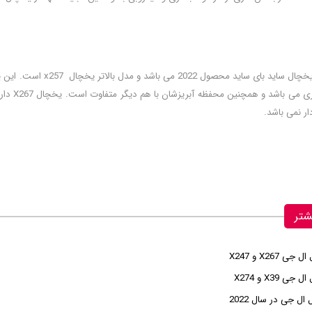
شتر
X267 و X247
 X39 و X274
ل جی در سال 2022