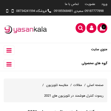
ورود
عضویت
تماس با ما
09187777898 سعیدی 09185568481
فروشگاه 08734241594
۰
منوی سایت
گروه های محصولی
صفحه اصلی
مقالات
مقایسه تلویزیون
ریموت کنترل هوشمند در تلویزیون های 2021