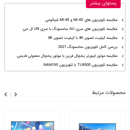
پستهای بیشتر
مقایسه تلویزیون های MI-4S و MI-4X شیائومی
مقایسه تلویزیون های سری AU سامسونگ با سری UN ال جی
مقایسه کیفیت تصویر 4K با کیفیت تصویر 8K
بررسی کامل تلویزیون سامسونگ 2021
مقایسه موتور اینورتر یخچال فریزر با موتور یخچال معمولی قدیمی
مقایسه تلویزیون TU8500 با تلویزیون NANO95
محصولات مرتبط