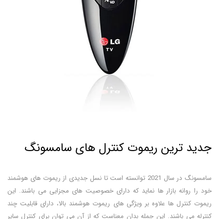
جدید ترین ریموت کنترل های سامسونگ
سامسونگ در سال 2021 توانسته است تا نسل جدیدی از ریموت های هوشمند
خود را روانه بازار ها نماید که دارای خصوصیت های مجزایی می باشند. این
ریموت کنترل ها علاوه بر ویژگی های ریموت هوشمند بالا، دارای قابلیت چند
کنترله می باشند. این جمله بدان معناست که از آن می توان برای کنترل سایر