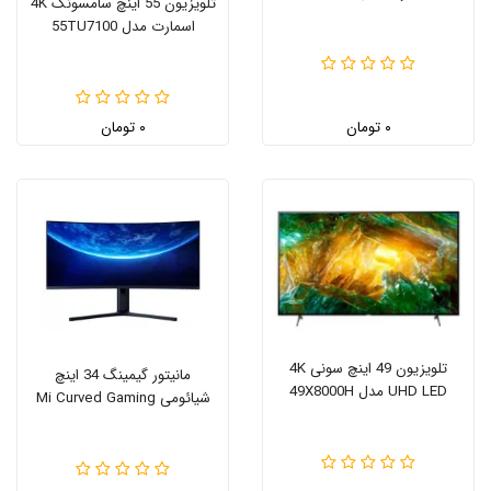
تلویزیون 55 اینچ سامسونگ 4K
اسمارت مدل 55TU7100
۰ تومان
۰ تومان
تلویزیون 49 اینچ سونی 4K
مانیتور گیمینگ 34 اینچ
UHD LED مدل 49X8000H
شیائومی Mi Curved Gaming