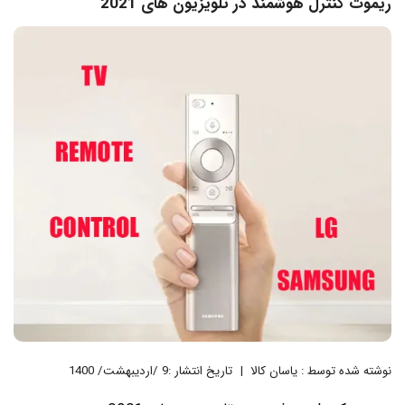
ریموت کنترل هوشمند در تلویزیون های 2021
نوشته شده توسط : یاسان کالا
تاریخ انتشار :9 /اردیبهشت/ 1400