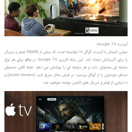
آپدیت Google TV:
سونی امسال با آپدیت گوگل tv توانسته است که بیش از 700000 فیلم و سریال
را برای کاربرانش ایجاد کند. این رابط کاربری Google TV در واقع برای هر نوع
سلیقه ای محتوای دارد و هر سلیقه ای را پوشش می دهد. فقط کافی محتوای
مدنظر خودتون را از گوگل بپرسید. بر فرض مثال سرچ کنید (action movies) و
با دنیایی از فیلم و سریال های اکشن مواجه خواهید شد.