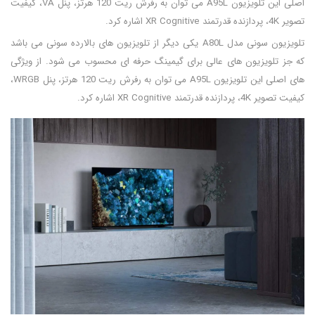
اصلی این تلویزیون A95L می توان به رفرش ریت 120 هرتز، پنل VA، کیفیت
تصویر 4K، پردازنده قدرتمند XR Cognitive اشاره کرد.
تلویزیون سونی مدل A80L یکی دیگر از تلویزیون های بالارده سونی می باشد
که جز تلویزیون های عالی برای گیمینگ حرفه ای محسوب می شود. از ویژگی
های اصلی این تلویزیون A95L می توان به رفرش ریت 120 هرتز، پنل WRGB،
کیفیت تصویر 4K، پردازنده قدرتمند XR Cognitive اشاره کرد.