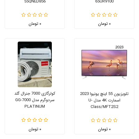
55QNED856
65UR9100
۰ تومان
۰ تومان
کولرگازی 7000 جنرال گلد
تلویزیون 55 اینچ یونیوا 2023
سردوگرم مدل GG-7000
اسمارت 4K مدل U-
PLATINUM
Class/MFT2S2
۰ تومان
۰ تومان