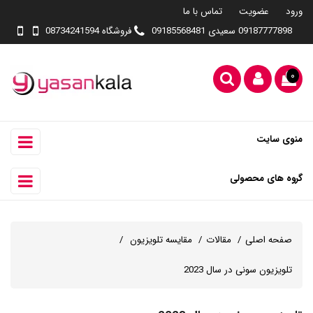
ورود
عضویت
تماس با ما
09187777898 سعیدی 09185568481
فروشگاه 08734241594
۰
منوی سایت
گروه های محصولی
صفحه اصلی
مقالات
مقایسه تلویزیون
تلویزیون سونی در سال 2023