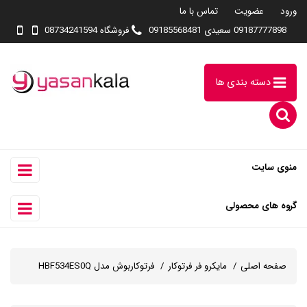
ورود
عضویت
تماس با ما
09187777898 سعیدی 09185568481
فروشگاه 08734241594
دسته بندی ها
منوی سایت
گروه های محصولی
صفحه اصلی
مایکرو فر فرتوکار
فرتوکاربوش مدل HBF534ES0Q