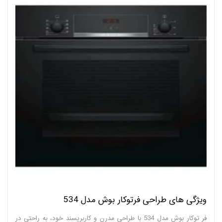
ویژگی های طراحی فرتوکار بوش مدل 534
فر توکار بوش مدل 534 با طراحی مدرن و کاربرپسند خود، به راحتی در