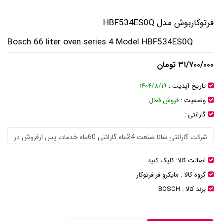
فرتوکاربوش مدل HBF534ES0Q
Bosch 66 liter oven series 4 Model HBF534ES0Q
۳۱/۷۰۰/۰۰۰ تومان
تاریخ آپدیت :
۱۴۰۴/۸/۱۹
وضعیت :
فروش فعال
گارانتی :
اصالت کالا:
کلیک کنید
گروه کالا :
مایکرو فر فرتوکار
برند کالا :
BOSCH