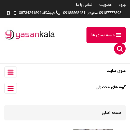
ورود
عضویت
تماس با ما
09187777898 سعیدی 09185568481
فروشگاه 08734241594
دسته بندی ها
منوی سایت
گروه های محصولی
صفحه اصلی