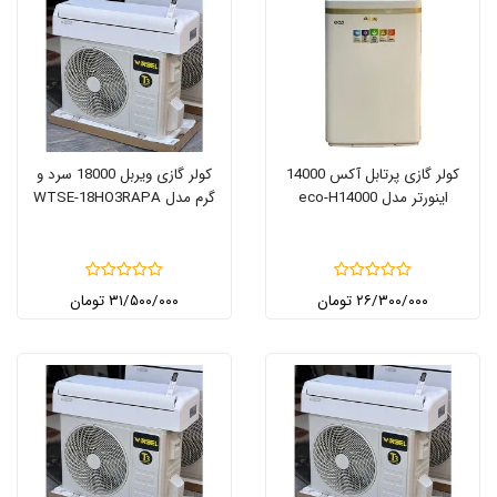
کولر گازی پرتابل آکس 14000
کولر گازی ویربل 18000 سرد و
اینورتر مدل eco-H14000
گرم مدل WTSE-18HO3RAPA
۲۶/۳۰۰/۰۰۰ تومان
۳۱/۵۰۰/۰۰۰ تومان