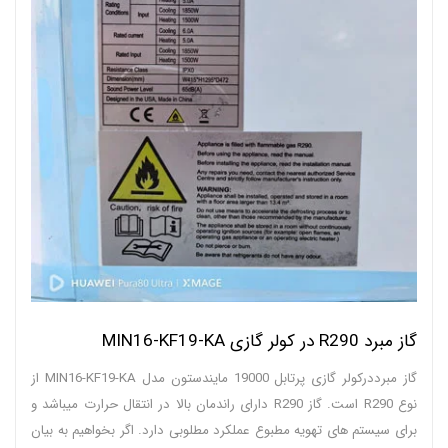
گاز مبرد R290 در کولر گازی MIN16-KF19-KA
گاز مبرددرکولر گازی پرتابل 19000 مایندستون مدل MIN16-KF19-KA از
نوع R290 است. گاز R290 دارای راندمان بالا در انتقال حرارت میباشد و
برای سیستم های تهویه مطبوع عملکرد مطلوبی دارد. اگر بخواهیم به بیان