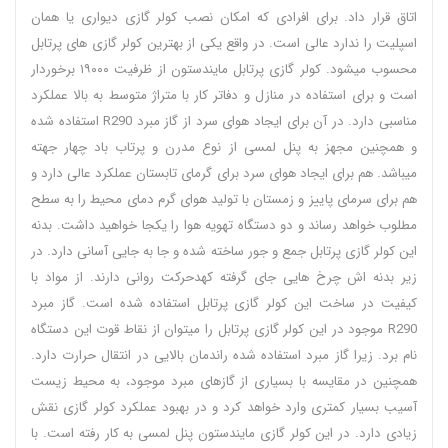
اتاق قرار داد. برای افرادی که امکان نصب کولر گازی دیواری یا همان
اسپلیت را ندارد عالی است. در واقع یکی از بهترین کولر گازی های پرتابل
محسوب میشود. کولر گازی پرتابل مایندستون از ظرفیت ۱۹۰۰۰ برخوردار
است و برای استفاده در منازل و دفاتر کار با متراژ متوسط به بالا عملکرد
مناسبی دارد. در آن برای ایجاد هوای سرد از گاز مبرد R290 استفاده شده
و همچنین مجهز به پنل لمسی از نوع مدرن و پرتاب باد چهار جهته
میباشد. هم برای ایجاد هوای سرد برای گرمای تابستان عملکرد عالی دارد و
هم برای سرمای پاییز و زمستان با تولید هوای گرم دمای محیط را به سطح
مطلوب خواهد رساند و دو دستگاه تهویه هوا را یکجا خواهید داشت. بدنه
این کولر گازی پرتابل جمع و جور ساخته شده و جا به جایی آسانی دارد. در
زیر بدنه اش چرخ هایی جای گرفته کهدحرکت روانی دارند. از مواد با
کیفیت در ساخت این کولر گازی پرتابل استفاده شده است. گاز مبرد
R290 موجود در این کولر گازی پرتابل را میتوان از نقاط قوت این دستگاه
نام برد. زیرا گاز مبرد استفاده شده راندمان بالایی در انتقال حرارت دارد.
همچنین در مقایسه با بسیاری از گازهای مبرد موجود، به محیط زیست
آسیب بسیار کمتری وارد خواهد کرد و در بهبود عملکرد کولر گازی نقش
زیادی دارد. در این کولر گازی مایندستون پنل لمسی به کار رفته است. با