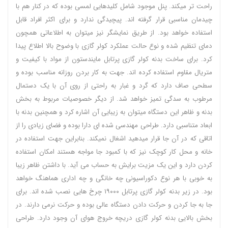
راحت تر میکند. پنل موجود شامل کلیدهایی لمسی بوده که در کنار هم با
چیدمان مناسبی قرار گرفته اند. پیچیدگی ندارد و برای اکثر افراد قابل
استفاده خواهد بود. از طریق نمایشگر نیز میتوان به اطلاعاتی همچون
دمای تنظیم شده و نوع حالت عملکرد کولر گازی با وضوح بالا اطلاع پیدا
کرد. برای ساخت بدنه کولر گازی پرتابل مایندستون از مواد با کیفیت و
متریال مقاوم استفاده کرده اند. جهت به کار بردن روزانه مناسب بوده و
سطحی صاف دارد که گرد و غبار به راحتی از روی آن با یک دستمال
مرطوب به سدگی تمیز خواهد شد. از دیگر خصوصیات مربوط به بخش
بدنه و ظاهر این دستگاه میتوان به زیبایی آن اشاره کرد و همچنین بدنه با
ابعاد متناسبی دارد. طراحی مهندسی شده ای دارا بوده و فضای زیادی را از
اتاقی که در آن جا قرار میدهید اشغال نمیکند. بنابراین جهت استفاده در
خانه و محل کار کوچک نیز که با کمبود جا مواجه هستند امکان استفاده
کردن دارد و این یک مزیت برایش به حساب می آید. با داشتن ظاهر زیبا
به خوبی با هر نوع دکوراسیونی چه خانگی و چه اداری هماهنگ خواهد
بود. در زیر بدنه کولر گازی پرتابل ۱۹۰۰۰ چرخ هایی نصب شده اند. برای
جا به جا کردن و حرکت دادن دستگاه عالی بوده و حرکت نرمی دارند. در
بخش بالایی بدنه کولر گازی دریچه خروج هوای آن وجود دارد. طراحی