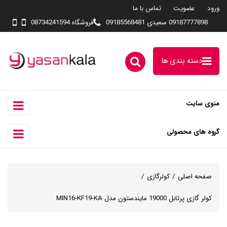
ورود
عضویت
تماس با ما
09187777898 سعیدی 09185568481
فروشگاه 08734241594
دسته بندی ها
منوی سایت
گروه های محصولی
صفحه اصلی
کولرگازی
کولر گازی پرتابل 19000 مایندستون مدل MIN16-KF19-KA