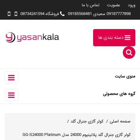
ورود
عضویت
تماس با ما
09187777898 سعیدی 09185568481
فروشگاه 08734241594
دسته بندی ها
منوی سایت
گروه های محصولی
صفحه اصلی
کولر گازی جنرال گلد
کولر گازی جنرال گلد پلاتینیوم 24000 مدل GG-S24000 Platinum