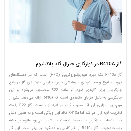
گاز R410A در کولرگازی جنرال گلد پلاتینیوم
گاز R410a یک مبرد هیدروفلوروکربنی (HFC) است که در دستگاه‌های
تهویه مطبوع و سیستم‌های سرمایشی کاربرد فراوانی دارد. این گاز در واقع
جایگزینی برای گازهای قدیمی‌تر مانند R22 محسوب می‌شود و این
جایگزینی به دلیل مزایای متعددی است که R410a ارائه می‌دهد. یکی از
مهم‌ترین مزایای آن اثر مخرب کمتر بر لایه ازن است. گاز R22 باعث
تخریب لایه ازن می‌شد اما R410a فاقد این ویژگی است و به همین دلیل
یک انتخاب سازگارتر با محیط زیست به شمار می‌رود.علاوه بر جنبه
زیست‌محیطی گاز R410a از نظر کارایی و عملکرد نیز برتر است. این گاز