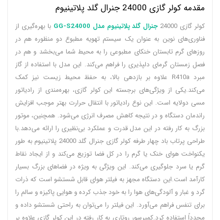
مقدمه کولر گازی 24000 جنرال گلد پلاتینیوم
کولر گازی 24000
جنرال گلد پلاتینیوم مدل GG-S24000
با بهره‌گیری از
فناوری‌های نوین به عنوان یک سیستم تهویه مطبوع دو منظوره هم در
روزهای گرم تابستان خنکای مطبوعی را به محیط شما می‌بخشد و هم در
فصل زمستان گرمای دلپذیری را فراهم می‌کند. این مدل با استفاده از گاز
مبرد R410a علاوه بر بازدهی بالا، به حفظ محیط زیست نیز کمک
می‌کند.یکی از ویژگی‌های برجسته این کولر گازی، بهره‌مندی از رادیاتور
مسی دولایه است. این نوع رادیاتور با انتقال حرارت بهتر موجب افزایش
راندمان دستگاه و در نتیجه کاهش مصرف انرژی می‌شود. همچنین، موتور
بزرگ به کار رفته در این مدل قدرت و عملکرد بی‌نظیری را ارائه می‌دهد.با
طراحی پرتاب باد چهار طرفه کولر گازی جنرال گلد 24000 پلاتینیوم به طور
یکنواخت هوای خنک یا گرم را در کل فضا توزیع می‌کند و از ایجاد نقاط
گرم یا سرد جلوگیری می‌کند. این ویژگی به ویژه در فضاهای بزرگ بسیار
کارآمد است.این دستگاه مجهز به فیلتر هوای قابل شستشو است که ذرات
گرد و غبار و آلودگی‌های هوا را به خود جذب کرده و هوایی پاکیزه و سالم را
برای تنفس فراهم می‌آورد. این فیلتر را می‌توان به راحتی شستشو داده و
مجدداً استفاده کرد.کمپرسور روتاری به کار رفته در این کولر گازی علاوه بر