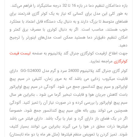
بازه دما:امکان تنظیم دما در بازه 16 تا 32 درجه سانتیگراد را فراهم می‌کند.
به طور کلی این مدل برای کسانی که نیاز به یک کولر گازی قدرتمند برای
فضاهای متوسط تا بزرگ دارند و به دنبال یک دستگاه قابل اعتماد با عملکرد
خوب هستند، مناسب است. اگر به دنبال کولری با مصرف برق کمتر و
امکان تنظیم دقیق‌تر دما هستید ممکن است مدل‌های اینورتر را ترجیح
دهید.
جهت اطلاع ازقیمت کولرگازی جنرال گلد پلاتینیوم به صفحه
لیست قیمت
کولرگازی
مراجعه نمایید.
کولر گازی جنرال گلد پلاتینیوم 24000 سرد و گرم مدل GG-S24000 دارای
قابلیت میکروب زدایی می باشد که به مرور زمان، کثیفی در سیم پیچ
اواپراتور و سیم پیچ کندانسور جمع می شود. آلودگی در سیم پیچ اواپراتور
باعث کاهش جریان هوا و قابلیت تبخیر گرما می شود ، بنابراین هر سال
سیم پیچ اواپراتور را بررسی کرده و در صورت نیاز آن را تمیز کنید. آلودگی
همچنین می تواند روی باله های سیم پیچ کندانسور جمع شود، خصوصاً
اگر در یک فضای باز دارای گرد و غبار یا برگ باشد. دارای فیلتر می باشد
فیلترها ذرات معلق در هوا را می گیرند بنابراین می توانند بسیار کثیف
شوند. تمیز کردن یا تعویض منظم فیلترها (مثل هر ماه یا دو ماه تابستان)