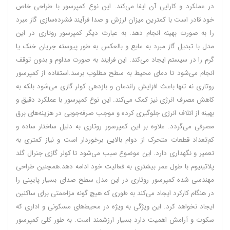
در عملکرد و کارایی آن ایفا می‌کند. این نوع کمپرسور با طراحی خاص
خود قادر است با کمترین میزان لرزش و صدا فرآیند فشرده‌سازی گاز مبرد
را به صورت بهینه انجام دهد. به عبارت دیگر کمپرسور روتاری در این
مدل با تبدیل گاز مبرد به مایع و بالعکس به طور پیوسته جریان خنک یا
گرم را در سیستم ایجاد می‌کند. این فرایند به صورت مداوم و بدون توقف
انجام می‌شود تا دمای محیط به سطح مطلوب برسد.استفاده از کمپرسور
روتاری نه تنها باعث افزایش راندمان و بازدهی کولر گازی می‌شود بلکه به
کاهش مصرف انرژی نیز کمک می‌کند. این نوع کمپرسور با عملکرد دقیق و
بهینه از اتلاف انرژی جلوگیری کرده و موجب صرفه‌جویی در هزینه‌های برق
مصرفی می‌گردد. علاوه بر این کمپرسور روتاری به دلیل ساختار ساده و
کم‌تعداد قطعات متحرک از دوام بالایی برخوردار است و نیاز کمتری به
تعمیر و نگهداری دارد. این موضوع سبب می‌شود تا کولر گازی جنرال گلد
پلاتینیوم با طول عمر بیشتری به فعالیت خود ادامه دهد.همچنین طراحی
مهندسی شده کمپرسور روتاری در این مدل سطح صدای بسیار پایینی را
در هنگام کارکرد ایجاد می‌کند به طوری که هیچ گونه مزاحمتی برای ساکنین
ایجاد نخواهد کرد. این ویژگی به ویژه در محیط‌های مسکونی و اداری که
سکوت و آرامش اهمیت دارد بسیار ارزشمند است. به طور کلی کمپرسور