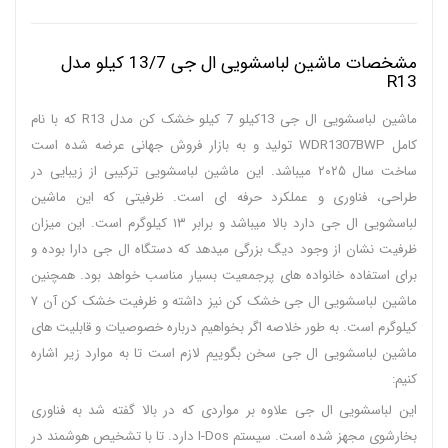
مشخصات ماشین لباسشویی ال جی 13/7 کیلو مدل
R13
ماشین لباسشویی ال جی 13کیلو 7 کیلو خشک کن مدل R13 که با نام
کامل WDR1307BWP تولید و به بازار فروش جهانی عرضه شده است
ساخت سال ۲۰۲۵ میباشد. این ماشین لباسشویی ترکیبی از زیبایی در
طراحی، فناوری و عملکرد حرفه ای است. ظرفیتی که این ماشین
لباسشویی ال جی دارد بالا میباشد و برابر ۱۳ کیلوگرم است. این میزان
ظرفیت نشان از وجود دیگ بزرگی میدهد که دستگاه ال جی دارا بوده و
برای استفاده خانواده های پرجمعیت بسیار مناسب خواهد بود. همچنین
ماشین لباسشویی ال جی خشک کن نیز داشته و ظرفیت خشک کن آن ۷
کیلوگرم است. به طور خلاصه اگر بخواهیم درباره خصوصیات و قابلیت های
ماشین لباسشویی ال جی سخن بگوییم لازم است تا به موارد زیر اشاره
کنیم:
این لباسشویی ال جی علاوه بر مواردی که در بالا گفته شد به فناوری
بخارشوی مجهز شده است. سیستم I-Dos دارد. تا با تشخیص هوشمند در