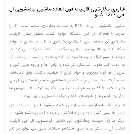
فناوری بخارشوی قابلیت فوق العاده ماشین لباسشویی ال
جی 13/7 کیلو
ماشین لباسشویی ال جی R13 به سیستم بخارشوی مجهز است. اگر با
عبارت +Steam در این دستگاه مواجه شدید منظور همان قابلیت
بخارشوی آن میباشد. یکی از بهترین بخارشوی ها را دارد. بخاری که تولید
میکند با دمای بالا بوده و از پایین دیگ به سمت بالا حرکت می کند. در
نتیجه به عمق الیاف پارچه ها نفوذ می کند و علاوه بر شستن بی نقص آن
ها باعث ضد عفونی شدنشان نیز شده و لباس ها و پارچه هایی تمیز و
عاری از هر گونه میکروب و مواد آلرژی زا خواهید داشت. طبق آزمایشات
انجام گرفته، بخار به کار برده شده در شستشوی ماشین لباسشویی ال جی
قادر است تا ۹۹.۹ درصد هر گونه میکروب، باکتری، آلرژن ها و ویروس ها
را از روی لباس ها و پارچه های داخل دیگ لباسشویی از بین ببرد.
همچنین استفاده از سیستم بخارشوی باعث میشود تا میزان چروک شدن
لباس ها بسیار کمتر شود و روند اتوکشی راحت و کمتری داشته باشید. از
دیگر مزایای سیستم بخارشوی این ماشین لباسشویی ال جی قابلیت
ترکیب آن با دیگر برنامه های شستشو میباشد. یعنی می توان در کنار