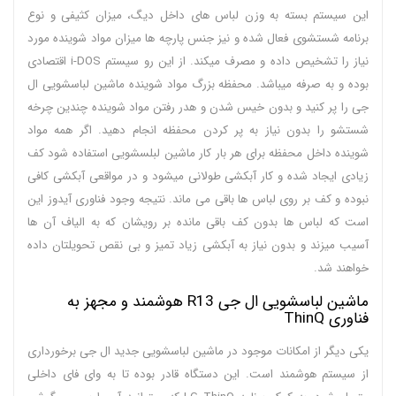
این سیستم بسته به وزن لباس های داخل دیگ، میزان کثیفی و نوع
برنامه شستشوی فعال شده و نیز جنس پارچه ها میزان مواد شوینده مورد
نیاز را تشخیص داده و مصرف میکند. از این رو سیستم i-DOS اقتصادی
بوده و به صرفه میباشد. محفظه بزرگ مواد شوینده ماشین لباسشویی ال
جی را پر کنید و بدون خیس شدن و هدر رفتن مواد شوینده چندین چرخه
شستشو را بدون نیاز به پر کردن محفظه انجام دهید. اگر همه مواد
شوینده داخل محفظه برای هر بار کار ماشین لبلسشویی استفاده شود کف
زیادی ایجاد شده و کار آبکشی طولانی میشود و در مواقعی آبکشی کافی
نبوده و کف بر روی لباس ها باقی می ماند. نتیجه وجود فناوری آیدوز این
است که لباس ها بدون کف باقی مانده بر رویشان که به الیاف آن ها
آسیب میزند و بدون نیاز به آبکشی زیاد تمیز و بی نقص تحویلتان داده
خواهند شد.
ماشین لباسشویی ال جی R13 هوشمند و مجهز به
فناوری ThinQ
یکی دیگر از امکانات موجود در ماشین لباسشویی جدید ال جی برخورداری
از سیستم هوشمند است. این دستگاه قادر بوده تا به وای فای داخلی