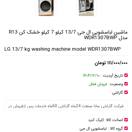
ماشین لباسشویی ال جی 13/7 کیلو 7 کیلو خشک کن R13
مدل WDR1307BWP
LG 13/7 kg washing machine model WDR1307BWP
۱۱۱/۰۰۰/۰۰۰ تومان
تاریخ آپدیت :
۱۴۰۴/۱۲/۱۰
وضعیت :
فروش فعال
گارانتی :
اصالت کالا:
کلیک کنید
گروه کالا :
لباسشویی ال جی