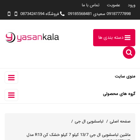
ورود
عضویت
تماس با ما
09187777898 سعیدی 09185568481
فروشگاه 08734241594
دسته بندی ها
منوی سایت
گروه های محصولی
صفحه اصلی
لباسشویی ال جی
ماشین لباسشویی ال جی 13/7 کیلو 7 کیلو خشک کن R13 مدل