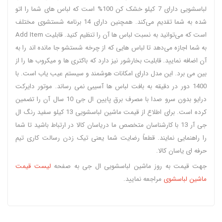
لباسشویی دارای 7 کیلو خشک کن 100% است که لباس های شما را اتو
شده به شما تقدیم می‌کند. همچنین دارای 14 برنامه شستشوی مختلف
است که می‌توانید به نسبت لباس ها آن را تنظیم کنید. قابلیت Add Item
به شما اجازه می‌دهد تا لباس هایی که از چرخه شستشو جا مانده اند را به
آن اضافه نمایید. قابلیت بخارشور نیز دارد که باکتری ها و میکروب ها را از
بین می برد. این مدل دارای امکانات هوشمند و سیستم عیب یاب است. با
1400 دور در دقیقه به بافت لباس ها آسیبی نمی رساند. موتور دایرکت
درایو بدون سرو صدا با مصرف برق پایین ال جی 10 سال آن را تضمین
کرده است. برای اطلاع از قیمت ماشین لباسشویی 13 کیلو سفید رنگ ال
جی آر 13 با کارشناسان متخصص ما دریاسان کالا در ارتباط باشید تا شما
را راهنمایی نمایند. قطعاً رضایت شما یعنی تیک زدن رسالت کاری تیم
حرفه ای یاسان کالا.
جهت قیمت به روز ماشین لباسشویی ال جی به صفحه
لیست قیمت
ماشین لباسشوی
مراجعه نمایید.