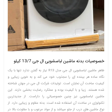
خصوصیات بدنه ماشین لباسشویی ال جی 13/7 کیلو
ظاهر ماشین لباسشویی ال جی مدل R13 نیاز به گفتن ندارد تنها با یک
نگاه ساده هر بیننده ای را مجذوب خود می کند و به خوبی زیبایی و
کیفیت ساخت آن نمایان است. تولیدات شرکت ال جی در جهان شناخته
شده هستند. زیبا و با کیفیت بوده و عملکرد رضایت بخشی دارند. این
ماشین لباسشویی نیز چنین خصوصیاتی را داراست. از جدیدترین
تکنولوژی در ساخت آن استفاده شده است. بدنه مقاوم و زیبایی دارد. از
نوع ماشین های درب از جلو میباشد و از مواد مرغوب و با مقاونت بالا در