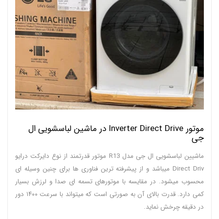
موتور Inverter Direct Drive در ماشین لباسشویی ال
جی
ماشیین لباسشویی ال جی مدل R13 موتور قدرتمند از نوع دایرکت درایو
Direct Driv میباشد و از پیشرفته ترین فناوری ها برای چنین وسیله ای
محسوب میشود. در مقایسه با موتورهای تسمه ای صدا و لرزش بسیار
کمی دارد. قدرت بالای آن به صورتی است که میتواند با سرعت ۱۴۰۰ دور
در دقیقه چرخش نماید.