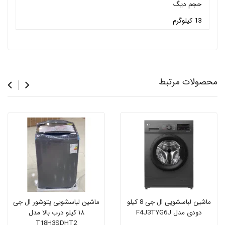
حجم دیگ
13 کیلوگرم
محصولات مرتبط
ماشین لباسشویی ال جی 8 کیلو
ماشین لباسشویی پتوشور ال ‌جی
دودی مدل F4J3TYG6J
۱۸ کیلو درب بالا مدل
T18H3SDHT2