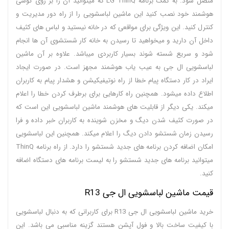
متصل شود. به کمک برنامه LG ThinQ که میتوانید آن را بر روی گوشی
هوشمند خود نصب کنید این ماشین لباسشویی را از راه دور مدیریت و
کنترل کنید. این ویژگی برای مواقعی که در خانه نیستید و لباس های کثیف
داخل آن دارید و میخواهید تا رسیدن به خانه کار شستشوی آن ها انجام
شود و سریع شسته شوند بسیار کاربردی میباشد. علاوه بر آن ماشین
لباسشویی ال جی به عیب یاب هوشمند مجهز است. در صورت ایجاد
ایراد در کار دستگاه پیام خطا از راه نوتیفیکیشن و هشدار پیام به کاربران
اطلاع داده میشود. همچنین راه کارهایی برای برطرف کردن خطا را اعلام
میکند. یکی دیگر از قابلیت های هوشمند ماشین لباسشویی این است که
در صورت کثیف شدن دیگ و مخزن شوینده به کاربران خبر داده و فرا
رسیدن زمان شستشو دادن دیگ را اعلام میکند. همچنین این لباسشویی
امکان اضافه کردن برنامه های جدید شستشو را دارد. از راه برنامه ThinQ
میتوانید برنامه های جدید شستشو را به لیست برنامه های دستگاه اضافه
کنید.
قیمت ماشین لباسشویی ال جی R13
خرید ماشین لباسشویی ال جی R13 برای کاربرانی که به دنبال لباسشویی
با کیفیت ساخت بالا و فول آپشن هستند گزینه مناسبی می باشد. این