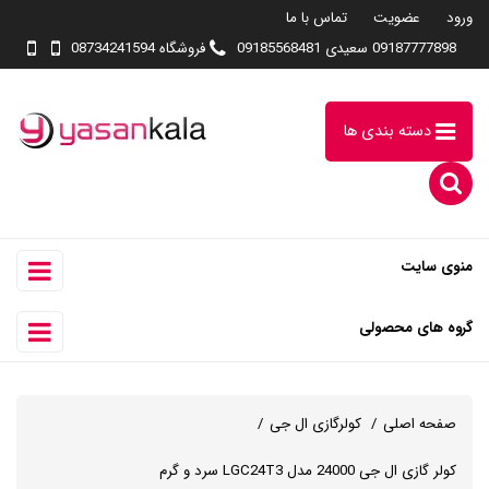
ورود
عضویت
تماس با ما
09187777898 سعیدی 09185568481
فروشگاه 08734241594
دسته بندی ها
منوی سایت
گروه های محصولی
صفحه اصلی
کولرگازی ال جی
کولر گازی ال جی 24000 مدل LGC24T3 سرد و گرم