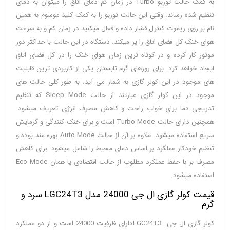
به کمک حالت توربو Turbo در زمان کم دمای اتاق را میتوان به دمای
تنظیم شده رساند. وقتی این حالت توربو را به کمک کلید موسوم به همین
نام بر روی ریموت کنترل فشار داده و فعال میکنید در زمان کم و به سرعت
هوای خنک کل فضای اتاق را پر میکند. دستگاه در این حالت با حداکثر دور
موتور کار کرده و در کوتاه ترین زمان هوای خنک را در کل فضای اتاق
ایجاد خواهد کرد. برای روزهای گرم تابستان یکی از کاربردی ترین قابلیت
های موجود در این کولر گازی به شمار می آید. به طور کلی حالت های
موجود در این کولر گازی عبارتند از حالت Sleep Mode که تنظیم
تدریجی دما برای خواب راحت و کاهش مصرف انرژی تعریف میشود.
همچنین دارای حالت Turbo Mode است و برای خنک کنندگی و گرمایش
سریع استفاده میشود. علاوه بر آن از حالت Auto Mode بهره مند بوده و
تنظیم خودکار عملکرد بر اساس دمای محیط را شامل میشود. برای کاهش
مصرف بر با حفظ عملکرد مطلوب از حالت اقتصادی یا همان Eco Mode
استفاده میشود.
قیمت کولر گازی ال جی 24000 مدل LGC24T3 سرد و
گرم
کولر گازی ال جی LGC24T3دارای ظرفیت 24000 است و از دو عملکرد