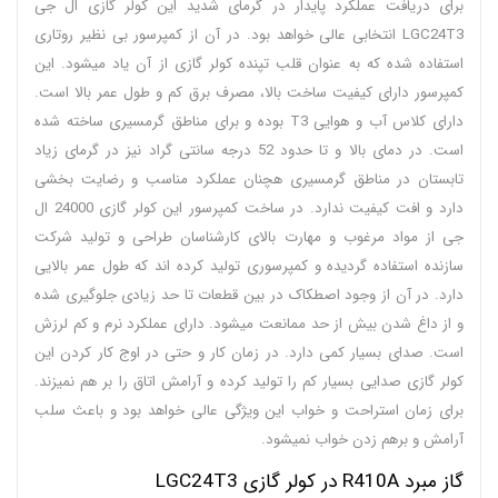
برای دریافت عملکرد پایدار در گرمای شدید این کولر گازی ال جی
LGC24T3 انتخابی عالی خواهد بود. در آن از کمپرسور بی نظیر روتاری
استفاده شده که به عنوان قلب تپنده کولر گازی از آن یاد میشود. این
کمپرسور دارای کیفیت ساخت بالا، مصرف برق کم و طول عمر بالا است.
دارای کلاس آب و هوایی T3 بوده و برای مناطق گرمسیری ساخته شده
است. در دمای بالا و تا حدود 52 درجه سانتی گراد نیز در گرمای زیاد
تابستان در مناطق گرمسیری هچنان عملکرد مناسب و رضایت بخشی
دارد و افت کیفیت ندارد. در ساخت کمپرسور این کولر گازی 24000 ال
جی از مواد مرغوب و مهارت بالای کارشناسان طراحی و تولید شرکت
سازنده استفاده گردیده و کمپرسوری تولید کرده اند که طول عمر بالایی
دارد. در آن از وجود اصطکاک در بین قطعات تا حد زیادی جلوگیری شده
و از داغ شدن بیش از حد ممانعت میشود. دارای عملکرد نرم و کم لرزش
است. صدای بسیار کمی دارد. در زمان کار و حتی در اوج کار کردن این
کولر گازی صدایی بسیار کم را تولید کرده و آرامش اتاق را بر هم نمیزند.
برای زمان استراحت و خواب این ویژگی عالی خواهد بود و باعث سلب
آرامش و برهم زدن خواب نمیشود.
گاز مبرد R410A در کولر گازی LGC24T3