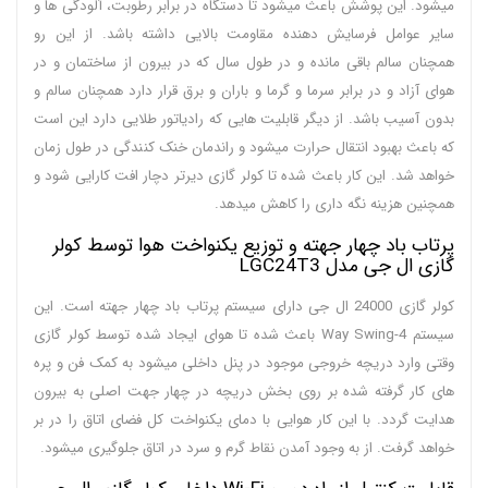
میشود. این پوشش باعث میشود تا دستگاه در برابر رطوبت، آلودگی ها و
سایر عوامل فرسایش دهنده مقاومت بالایی داشته باشد. از این رو
همچنان سالم باقی مانده و در طول سال که در بیرون از ساختمان و در
هوای آزاد و در برابر سرما و گرما و باران و برق قرار دارد همچنان سالم و
بدون آسیب باشد. از دیگر قابلیت هایی که رادیاتور طلایی دارد این است
که باعث بهبود انتقال حرارت میشود و راندمان خنک کنندگی در طول زمان
خواهد شد. این کار باعث شده تا کولر گازی دیرتر دچار افت کارایی شود و
همچنین هزینه نگه داری را کاهش میدهد.
پرتاب باد چهار جهته و توزیع یکنواخت هوا توسط کولر
گازی ال جی مدل LGC24T3
کولر گازی 24000 ال جی دارای سیستم پرتاب باد چهار جهته است. این
سیستم 4-Way Swing باعث شده تا هوای ایجاد شده توسط کولر گازی
وقتی وارد دریچه خروجی موجود در پنل داخلی میشود به کمک فن و پره
های کار گرفته شده بر روی بخش دریچه در چهار جهت اصلی به بیرون
هدایت گردد. با این کار هوایی با دمای یکنواخت کل فضای اتاق را در بر
خواهد گرفت. از به وجود آمدن نقاط گرم و سرد در اتاق جلوگیری میشود.