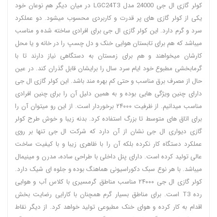
کولر گازی ال جی 24000 مدل LGC24T3 در میان دیگر هم نوعان خود
یکی از کولر گازی های پر قدرت و کاربردی محسوب میشود. دو عملکرد
سرد و گرم دارد. این کولر گازی ال جی برای افرادی ساخته شده و مناسب
میباشد که هم برای تابستان هوایی خنک و دل چسپ را در خانه و یا محل
کارشان میخواهند و هم برای زمستان به دستگاهی نیاز دارند تا با
گرمابخشی مطبوع خود ایام سرد سال را برایشان قابل گذران کند. در عین
حال از مصرف برق مناسب و حتی کم بهره مند باشد. این کولر گازی ال جی
دارای چنین ویژگی هایی بوده و به همین دلیل آن را برای چنین افرادی
مناسب میدانیم. از ظرفیت ۲۴۰۰۰ برخوردار است. از این رو میتوان آن را
برای اتاق های متوسط تا بزرگ استفاده کرد. بدنه زیبا و خوش طرح کولر
گازی دیواری ال جی نشان از آن دارد که شرکت ال جی تنها بر روی
عملکرد دستگاه کار نکرده بلکه آن را با ظاهری زیبا و با کیفیت ساخت
عالی تولید کرده است. دارای پنل داخلی با طراحی ساده، مدرن و مینیمال
میباشد. با هر نوع سبک دکوراسیونی هماهنگ بوده و جلوه ای شیک دارد.
کولر گازی ال جی ۲۴۰۰۰ مناسب مناطق گرمسیری با کلاس آب و هوایی
رده T3 است. برای مناطق بسیار گرم همچنان با کارایی رضایت بخش
اقدام به کار کرده و هوای خنک مطبوعی تولید خواهد کرد. از دیگر نقاط