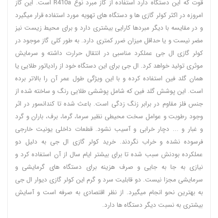
قوت که این دستگاه دارد استفاده از گاز مبرد نوع R410a است. این گاز
امروزه در اکثر کولر گازی ها و دستگاه های تهویه مورد استفاده قرار میگیرد
و در مقایسه با دیگر مبردها کارایی بیشتری دارد و برای محیط زیست نیز
مضر نیست و یا حداقل میزان ضرر کمتری دارد. به طور کلی گاز موجود در
کولر گازی ال جی عملکرد مناسبی در انتقال حرارت داشته و سرمایش
موثری تولید خواهد کرد. ال جی برای این دستگاه خود از رادیاتور طلایی یا
همان گلد فین استفاده کرده و با این ویژگی طول عمر آن را بالاتر برده
است. این پوشش گلد فین که شامل پوششی طلایی رنگ و ساخته شده از
جنس فلز مقاوم در برابر زنگ زدگی است. باعث شده تا کندانسور در اثر
وجود رطوبت و عوامل سخت محیطی نظیر سرما، گرما، برف، باران و گرد
و غبار و ... دچار خرابی و آسیب نشود. قطعات داخلی یونیت خارجی
فرسوده نشده و خراب نگردند. خرید کولر گازی ال جی به دلیل دو
عملکرده بودنش سبب شده تا برای بیشتر ایام سال از آن استفاده کرد و
نیازی به جا به جایی و صرف هزینه برای دستگاه های گرمایشی و
سرمایشی مجزا نیست. دو قابلیت سرد و گرم این کولر گازی دیوار ال جی
به بهترین نحو انجام میگیرد. از نظر اقتصادی به صرفه است و آسایش
بیشتری به نسبت دیگر دستگاه ها دارد.