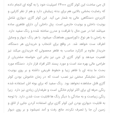
ال جی ساخت این کولر گازی ۲۴۰۰۰ اسپلیت خود را به گونه ای انجام داده
که رضایت بخشی بالایی هم برای بدنه زیبایش دارد و هم از نظر کارایی و
کاربردی دستگاهی عالی به شمار می آید. این کولر گازی دیواری شامل
یونیت داخلی و یونیت خارجی است. پنل داخلی آن دارای ظاهری ساده
میباشد اما در عین حال با ظرافت و مدرن ساخته شده و رنگ سفید دارد.
به راحتی با هر نوع دکوراسیون هماهنگ میشود. با هر رنگ دیوار و وسایل
اطراف ست خواهد شد. در واقع برای انتخاب و خریداری هر دستگاه،
خریدار علاوه بر کارکرد مناسب به ظاهر محصولی که خریداری میکند نیز
اهمیت میدهد و کولر گازی ال جی نیز بنابر این خواسته مشتریان از
طراحی عالی بهره مند است و مورد پسند اکثر افراد قرار دارد. دستگاه مورد
بحث ما بدنه ای با ظاهر زیبا و خطوط ظریفی داشته و بر روی یونیت
داخلی نمایشگر مخفی نیز نصب است که در زمان خاموش بودن کولر
گازی قابل مشاهده نخواهد بود. رنگ سفید که برای بونه اش استفاده شده
رنگی حرفه ای برای اکثر لوازم خانگی است و طرفداران زیادی نیز دارد. زیرا
رنگی زیباست و به سادگی با دیگر رنگ ها قابلیت ست شدن دارد. با توجه
به قابلیت دیواری بودن این کولر گازی برای استفاده کردن جایی از اتاق و
زمین آن جا را تصرف نکرده، مانع رفت و آمد نمیشود و بر روی دیوار