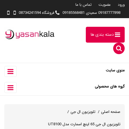
ورود
عضویت
تماس با ما
09187777898 سعیدی 09185568481
فروشگاه 08734241594
دسته بندی ها
منوی سایت
گروه های محصولی
صفحه اصلی
تلویزیون ال جی
تلویزیون ال جی 65 اینچ اسمارت مدل UT8100