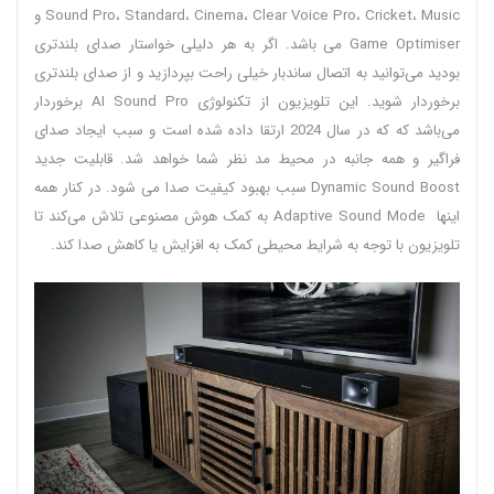
Sound Pro، Standard، Cinema، Clear Voice Pro، Cricket، Music و
Game Optimiser می باشد. اگر به هر دلیلی خواستار صدای بلندتری
بودید می‌توانید به اتصال ساندبار خیلی راحت بپردازید و از صدای بلندتری
برخوردار شوید. این تلویزیون از تکنولوژی AI Sound Pro برخوردار
می‌باشد که که در سال 2024 ارتقا داده شده است و سبب ایجاد صدای
فراگیر و همه جانبه در محیط مد نظر شما خواهد شد. قابلیت جدید
Dynamic Sound Boost سبب بهبود کیفیت صدا می شود. در کنار همه
اینها Adaptive Sound Mode به کمک هوش مصنوعی تلاش می‌کند تا
تلویزیون با توجه به شرایط محیطی کمک به افزایش یا کاهش صدا کند.