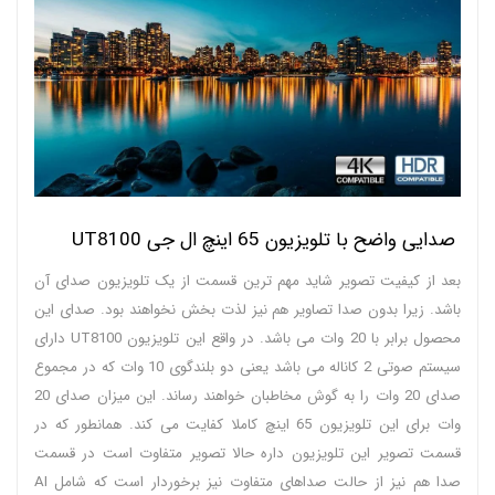
صدایی واضح با تلویزیون 65 اینچ ال جی UT8100
بعد از کیفیت تصویر شاید مهم‌ ترین قسمت از یک تلویزیون صدای آن
باشد. زیرا بدون صدا تصاویر هم نیز لذت بخش نخواهند بود. صدای این
محصول برابر با 20 وات می باشد. در واقع این تلویزیون UT8100 دارای
سیستم صوتی 2 کاناله می باشد یعنی دو بلندگوی 10 وات که در مجموع
صدای 20 وات را به گوش مخاطبان خواهند رساند. این میزان صدای 20
وات برای این تلویزیون 65 اینچ کاملا کفایت می کند. همانطور که در
قسمت تصویر این تلویزیون داره حالا تصویر متفاوت است در قسمت
صدا هم نیز از حالت صداهای متفاوت نیز برخوردار است که شامل AI