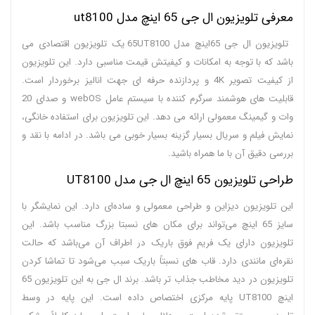
معرفی تلویزیون ال جی 65 اینچ مدل ut8100
تلویزیون ال جی 65اینچ مدل 65UT8100 یک تلویزیون اقتصادی می
باشد که با توجه به امکانات و کیفیتش قیمت مناسبی دارد. این تلویزیون
از کیفیت تصویر 4K و پردازنده حرفه ای جهت انالیز برخوردار است.
قابلیت های هوشمند سرگرم کننده با سیستم عامل webOS و صدای 20
وات و گیمینگ معمولی ارائه می دهد. این تلویزیون برای استفاده خانگی،
نمایش فیلم و سریال بسیار گزینه بسیار خوبی می باشد. در ادامه با نقد و
بررسی دقیق آن با ما همراه باشید.
طراحی تلویزیون 65 اینچ ال جی مدل UT8100
این تلویزیون دیزاین و طراحی معمولی و ساده‌ای دارد. این نمایشگر با
سایز 65 اینچ می‌تواند برای مکان های نسبتا بزرگ مناسب باشد. این
تلویزیون دارای یک فریم فوق باریک در اطراف آن می‌باشد که حالت
نقره‌ای مانندی دارد. قاب‌ های نسبتاً باریک سبب می‌شود تا تماشا کردن
تلویزیون در دید مخاطب جذاب‌ تر باشد. برند ال جی به این تلویزیون 65
اینچ UT8100 پایه مرکزی اختصاص داده است. این پایه‌ در وسط