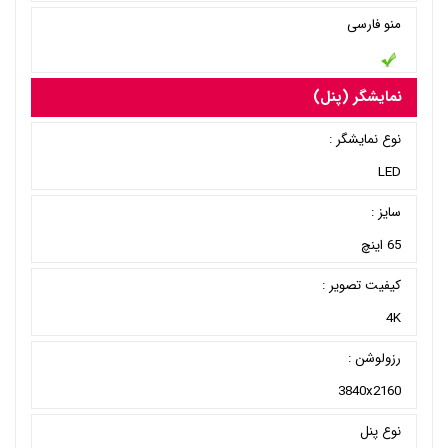
منو فارسی
نمایشگر (پنل)
نوع نمایشگر :
LED
سایز :
65 اینچ
کیفیت تصویر :
4K
رزولوشن :
3840x2160
نوع پنل