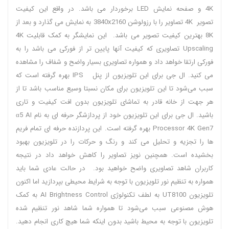
4K و صفحه نمایش LED برخوردار می باشد. در واقع این کیفیت
تصویر 4K تصاویر را با رزولوشن 3840x2160 به نمایش می گذارد و بعد از
8K بهترین کیفیت تصویر می باشد. این نمایشگر به کمک قابلیت 4K
Upscaling تصاویری که کیفیت آنها پایین‌ تر از فورکی می‌ باشد را به
فورکی ارتقا خواهد داد و همواره تصاویری بسیار واضح و شفاف را مشاهده
می کنید. ال جی برای این تلویزیون از پنل IPS بهره گرفته است که
سبب می‌شود تا این تلویزیون برای مکان نسبتا وسیع مناسب باشد تا از
هر جهت از خانه قادر به تماشای تلویزیون بدون افت کیفیت و تاری
باشید. ال جی برای این تلویزیون خود از پردازشگر حرفه ای به نام α5 AI
Processor 4K Gen7 بهره گرفته است. این پردازنده حرفه‌ ای تمام فریم‌
ها را تجزیه و تحلیل می کند و رنگ‌ و حرکات را در تلویزیون بهبود
بخشیده است. همچنین نویز تصاویر را کاهش خواهد داد در نتیجه
کاربران شاهد تصاویری واضح خواهید بود. در حالت عادی شما باید
همواره به تنظیم نور تلویزیون با توجه به شرایط محیطی بپردازید اما اکنون
تلویزیون UT8100 به لطف تکنولوژی AI Brightness Control به کمک
هوش مصنوعی سبب می‌شود تا همواره شما شاهد نور تنظیم شده
تلویزیون با توجه به محیط باشید بدون اینکه شما هیچ کاری انجام دهید.