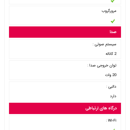
مرورگروب
صدا
سیستم صوتی :
2 کاناله
توان خروجی صدا :
20 وات
دالبی :
دارد
درگاه های ارتباطی
Wi-Fi :