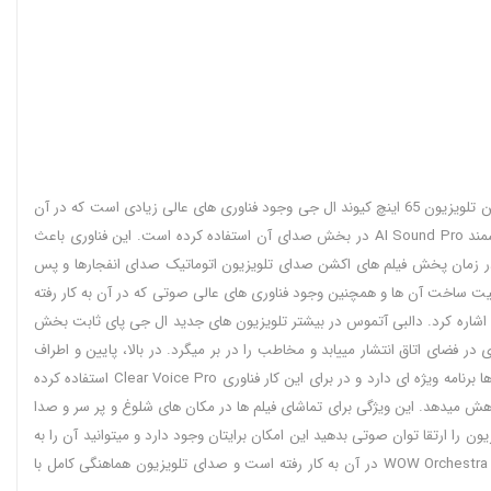
تلویزیون ال جی 65QNED82A صدایی با توان صوتی کلی 20 وات داشته و بدون نویز و شفاف به گوش مخاطبان میرسد. دلیل این بی نویز و بی نقص بودن صدای این تلویزیون 65 اینچ کیوند ال جی وجود فناوری های عالی زیادی است که در آن
به کار رفته اند. شامل پردازنده آلفا 7 نسل 8 بوده و صدای تلویزیون را نیز به عالی ترین نحو مورد تجزیه و تحلیل سریع اما با دقت قرار میدهد که از تکنولوژی هوشمند AI Sound Pro در بخش صدای آن استفاده کرده است. این فناوری باعث
 در زمان پخش فیلم های اکشن صدای تلویزیون اتوماتیک صدای انفجارها و پس
یفیت ساخت آن ها و همچنین وجود فناوری های عالی صوتی که در آن به کار رفته
است باعث شده اند تا توان صوتی 20 وات برای تلویزیون 65 اینچ مناسب باشد. از دیگر تکنولوژی های موجود در بخش صدای این دستگاه میتوان به Dolby Atmos اشاره کرد. دالبی آتموس در بیشتر تلویزیون های جدید ال جی پای ثابت بخش
ای اتاق انتشار مییابد و مخاطب را در بر میگرد. در بالا، پایین و اطراف
مخاطب را در برگرفته و حس واقعی و زنده بودن صدا را به بیینده القا خواهد کرد. همچنین حس بودن در سینما را خواهید داشت. ال جی برای بهبود صدای دیالوگ ها برنامه ویژه ای دارد و در برای این کار فناوری Clear Voice Pro استفاده کرده
هش میدهد. این ویژگی برای تماشای فیلم ها در مکان های شلوغ و پر سر و صدا
. اما اگر میخواهید صدای تلویزیون را ارتقا توان صوتی بدهید این امکان برایتان وجود دارد و میتوانید آن را به
ساندبار و دیگر سیستم های صوتی متصل کنید. این کار از طریق بلوتوث و یا درگاه های HDMI ARC/eARC به راحتی امکان پذیر شده است. همچنین وجود فناوری WOW Orchestra در آن به کار رفته است و صدای تلویزیون هماهنگی کامل با