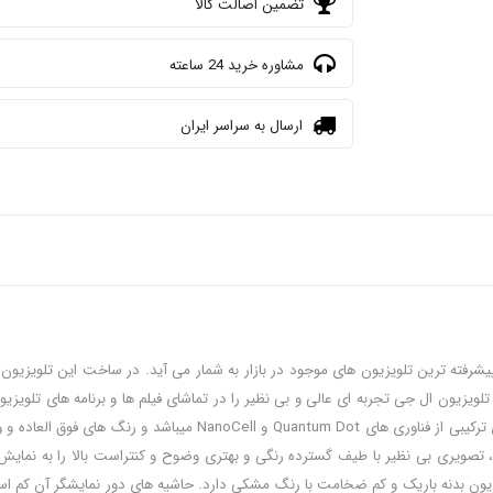
تضمین اصالت کالا
مشاوره خرید 24 ساعته
ارسال به سراسر ایران
گونه از نام آن پیداست از تکنولوژی QNED ( کیوند ) بهره مند است. این ف