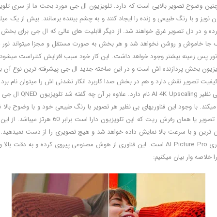
ن نویز و با رنگ طبیعی و زنده را ایجاد کنند و به چشم بیننده برسانند. بیش از یک می
ر پس زمینه یک جا خاموش و روشن نخواهد شد و هر بخش به صورت مستقل و مجزا میتواند
ت نور پس زمینه بیشتر وجود خواهد داشت. این کار خود سبب افزایش کنتراست میشود.
 برای بالا بردن کیفیت تصویر نقش دارد و هم در بخش صدا کاربرد انکار نشدنی اش را میتوان نا
ر فرمت های آن نظیر HLG و Dolby Vision IQ نیز پشتیبانی میکند. با وجود این فناوریهای بی نظیر هر تصویر با ر
بهترشان در تاریکی و روشنایی و محدوده دینامیکی 
ن ترین و با سرعت بالا نمایش داده خواهد شد و هیچ تصویری را از دست نمیدهید. ا
نمیشود. از دیگر قابلیت هایی که میتوان برای این تلویزیون ال جی نام برد فناوری AI Picture Pro است. 
 خلاصه وار بیان میکنیم: