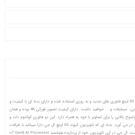
تلویزیون ال جی 65QNED82A محصول سال 2025 ال جی و یکی از بهترین و پیشرفته ترین تلویزیون های موجود در بازار به شمار می آید. در ساخت این تلویزیون 65 اینچ فناوری های جدید و به روزی استفاده شده و دارای بدنه ای با کیفیت و
زیبا، تصویر طبیعی و واضح، صدای فراگیر و قابلیت های هوشمند میباشد. با این تلویزیون ال جی تجربه ای عالی و بی نظیر را در تماشای فیلم ها و برنامه های تلویزیونی، مسابقات و ... خواهید داشت. دارای کیفیت تصویر فورکی 4K بوده و همان
ناوری ترکیبی از فناوری های Quantum Dot و NanoCell میباشد و رنگ های فوق العاده و وضوح بالایی را برای تصاویر با خود به همراه دارد. این دو فناوری کوانتوم دات و
نانوسل به تنهایی برای یک نمایشگر تصویر عالی ایجاد میکنند و با ترکیب هر دو، تصویری بی نظیر با طیف گسترده رنگی و بهتری وضوح و کنتراست بالا را به نمایش در می آورد. بدنه ای که تلویزیون کیوند 65 اینچ ال جی دارا میباشد با ظرافت
خاص ساخته شده و از بهترین مواد برای تولید آن استفاده شده است. این تلویزیون بدنه باریک و کم ضخامت با رنگ مشکی دارد. حاشیه های دور نمایشگر آن کم است. ال جی در این تلویزیون خود از پردازنده هوشمند α7 Gen8 AI Processor