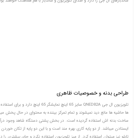
ساندبارهای ال جی را دارد و صدای تلویزیون و ساندبار با هم هماهنگ خواهند بود
طراحی بدنه و خصوصیات ظاهری
تلویزیون ال جی QNED82A سایز 65
ها حاشیه ها مانع دید نمیشوند و تمام تمرکز بیننده به محتوای در حال پخش می
ساخت بدنه اش استفاده گردیده است. در بخش پشتی دستگاه شاهد وجود درگاه ه
ایستادن میباشد. از دو پایه کاری بهره مند است و با این دو پایه از تکان خوردن
تابلو نیز میتوان استفاده کرد. از میز تلویزیون استفاده نکرد و جای بیشتری ر