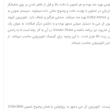
عی بهره مند بوده و هر تصویر با دقت بالا و قبل از ظاهر شدن بر روی نمایشگر
ون کیوند ال جی مجهز به فناوری HDR10 Pro و HLG است. همچنین دارای فناوری Dolby Vision دارد و روشنایی و تاریکی در تصاویر با نهایت دقت و وضوح نشان داده میشوند. سیستم صوتی به
کار رفته در این دستگاه از نوع دو کاناله با توان صوتی کلی 20 وات است. فناوری های صوتی جدیدی دارا بوده و از تکنولوژی های AI Sound Pro و Clear Voice Pro و Dolby Atmos بهره مند میباشد. صدایی فراگیر و شفاف دارد. تلویزیون کیوند
ان اتصال به اینترنت دارا میباشد. این تلویزیون ال جی به دستیار صوتی مجهز بوده و با داشتن دیگر امکانات به عنوان یک
سرگرمی با بهترین امکانات تبدیل شده است. امکان اتصال محصولات اپل نظیر گوشی آیفون و مک بوک و ... را با برنامه AirPlay 2 و HomeKit دارد. برای سیستم عامل اندروید نیز برنامه داشته و Screen Share در آن به کار رفته است تا به راحتی
بتوان به محتوای گوشی اندرویدی خود توسط تلویزیون 65 اینچ ال جی دسترسی داشت. از دیگر خصوصیات عالی که در این دستگاه وجود دارد برخورداری از رفرش ریت 60 هرتز است. با این وجود برای گیمینک تلویزیونی مناسب میباشد. از
تلویزیون ال جی 65QNED82A کیفیت تصویر 4K UHD داردو در مقایسه با نمایشگرهای فول اچ دی به میزان 4 برابر تصویر بهتری ایجاد میکند. اما این تمام ماجرا نیست. تلویزیون ال جی مجهز به رزولوشن یا همان وضوح تصویر 3840×2160