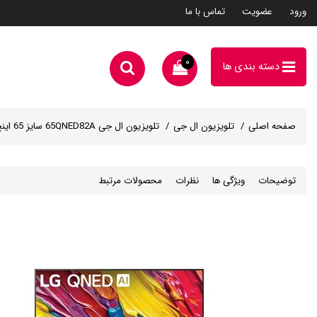
ورود
عضویت
تماس با ما
۰
دسته بندی ها
صفحه اصلی
تلویزیون ال جی
تلویزیون ال جی 65QNED82A سایز 65 اینچ
توضیحات
ویژگی ها
نظرات
محصولات مرتبط