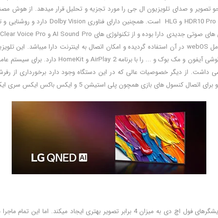
 نحو تصویر و صدای تلویزیون ال جی را مورد تجزیه و تحلیل قرار میدهد. از هوش مصنو
توسط این پردازنده بررسی میشوند. این تلویزی
ال جی 65 اینچ هوشمند است و با خود امکانات عالی زیادی دارد. از سیستم عامل webOS در آن استفاده گردیده و امک