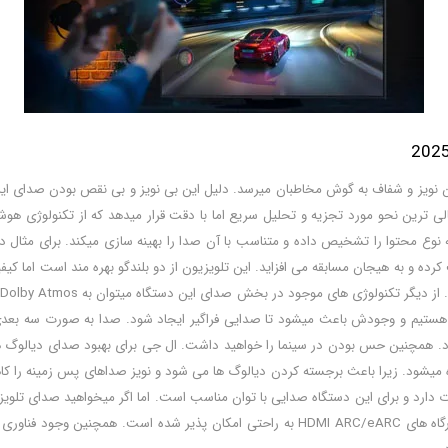
نوع محتوا را تشخیص داده و متناسب با آن صدا را بهینه سازی میکند. برای مثال
کرده و به هیجان مسابقه می افزاید. این تلویزیون از دو بلندگو بهره مند است اما ک
یم و وجودش باعث میشود تا صدایی فراگیر ایجاد شود. صدا به صورت سه بعدی در فض
ه میشود. زیرا باعث برجسته کردن دیالوگ ها می شود و نویز صداهای پس زمینه را کا
است. همان گونه که گفته شد تلویزیون 65 اینچ ال جی توان صوتی 20 وات دارد و برای این دستگاه صدایی با توان مناسب است