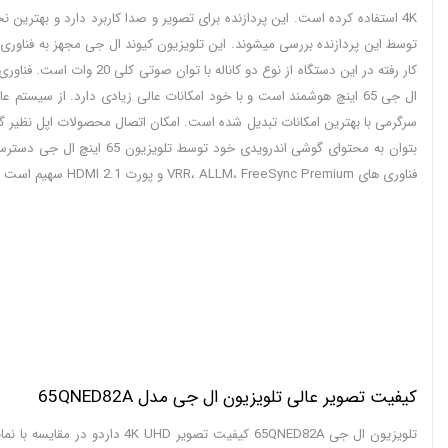
4K استفاده کرده است. این پردازنده برای تصویر و صدا کاربرد دارد و بهترین
فناوری های VRR، ALLM، FreeSync Premium و پورت HDMI 2.1 سهیم است و برای اتصال کنسول های بازی همچون پلی استیشن 5 و ایکس باکس ایکس سری ایکس تلویزیونی مناسب میباشد.
کیفیت تصویر عالی تلویزیون ال جی مدل 65QNED82A