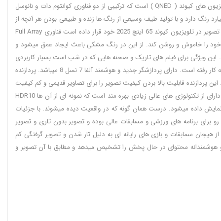
پیکسل بوده و جزئیات هر تصویر را نمایش میدهد. طبیعی بودن تصویر نتیجه چنین وضوح تصویر بالایی است که دارد. تلویزیون ال جی مورد بحث ما از سری تلویزیون های کیوند ( QNED ) است که ترکیبی از دو فناوری کوانتوم دات و نانوسل
لیارد رنگ دارد و با تولید طیف وسیعی از رنگ ها زنده و طبیعی بودن هر آنچه از
نمایشگر این تلویزیون پخش میشود تجربه بی نظیری را برای مخاطبان ایجاد کرده و در دل تصویر غرق خواهند شد. از دیگر قابلیت های عالی که ال جی برای بخش تصویر در تلویزیون کیوند 65 اینچ 2025 خود قرار داده است فناوری Full Array
 نور خود را خاموش و روشن کند. از این در رنگ مشکی باعث ایجاد عمق میشود و
 این ویژگی برای فیلم های تاریک و صحنه هایی که در شب است بسیار کاربردی
بوده و جزئیات را در آن ها به خوبی نمایش میدهد. دیگر خصوصیات مهم در تلویزیون بخش پردازنده اش است و در این ساخته جدید ال جی پیشرفته ترین نوع آن به کار رفته است. دارای پردازشگر جدید و هوشمند آلفا 7 نسل 8 میباشد. پردازنده
م برد. این پردازنده قابلیت بالا بردن کیفیت تصویر را برای تصاویر قدیمی و کم کیفیت
را دارد. آن ها را افزایش کیفیت داده و در سطح فورکی بالا میبرد. این قابلیت بی نظیر AI 4K Upscaling نام دارد. علاوه بر آن چه گفته شد تلویزیون QNED ال جی دارای از تکنولوژی های عالی زیادی بهره مند است که نمونه ای از آن ها HDR10
نگ طبیعی خود و با وضوح بالا نمایش داده میشود. درست همان گونه که در واقعیت دیده میشوند. با جزئیات
گسترده تر. نرخ تازه سازی تصویر یا همان رفرش ریت که این تلویزیون دارا است برابر 60 هرتز میباشد. از این رو برای برنامه های ورزشی و مسابقات عالی بوده و تصویر بدون تاری و تصویر
ز هیجان مسابقات و بازی های رایانه ای به دلیل تار شدن و تصویر گرفتگی کم
این فناوری از هوش مصنوعی پیروی کرده و به دقت بالا و هوشمندانه محتوای در حال پخش را تشخیص میدهد و مطابق با آن تصویر و