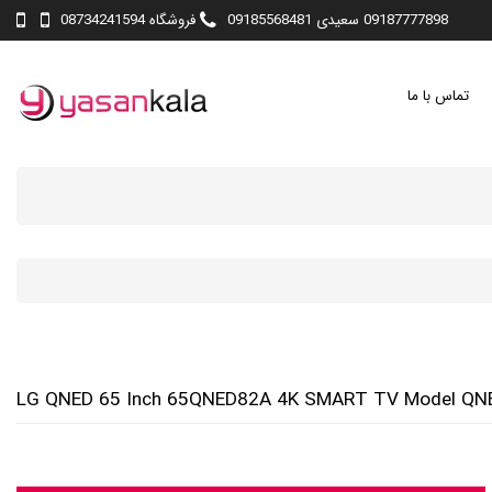
09187777898 سعیدی 09185568481
فروشگاه 08734241594
تماس با ما
LG QNED 65 Inch 65QNED82A 4K SMART TV Model QN