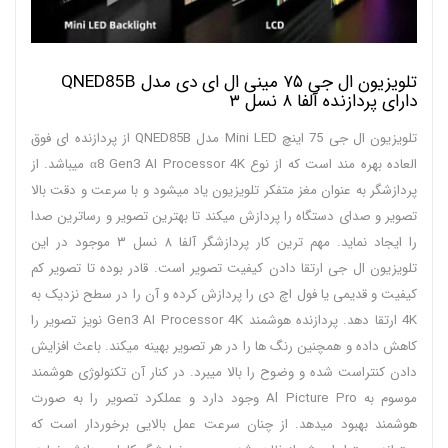
تلویزیون ال جی ۷۵ مینی ال ای دی مدل QNED85B
دارای پردازنده آلفا ۸ نسل ۳
تلویزیون ال جی 75 اینچ Mini LED مدل QNED85B از پردازنده ای فوق
العاده بهره مند است که از نوع α8 Gen3 AI Processor 4K میباشد. از
پردازشگر به عنوان مغز متفکر تلویزیون یاد میشود و با سرعت و دقت بالا
تصویر و صدای دستگاه را پردازش میکند تا بهترین تصویر و رساترین صدا
را ایجاد نماید. مهم ترین کار پردازشگر آلفا ۸ نسل ۳ موجود در این
تلویزیون ال جی ارتقا دادن کیفیت تصویر است. قادر بوده تا تصویر کم
کیفیت و قدیمی یا فول اچ دی را پردازش کرده و آن را در سطح نزدیک به
4K ارتقا دهد. پردازنده هوشمند Gen3 AI Processor 4K نویز تصویر را
کاهش داده و همچنین رنگ ها را در هر تصویر بهینه میکند. باعث افزایش
دادن کنتراست شده و وضوح را بالا میبرد. در کنار آن تکنولوژی هوشمند
موسوم به Al Picture Pro وجود دارد و عملکرد تصویر را به صورت
هوشمند بهبود میدهد. از چنان سرعت عمل بالایی برخوردار است که