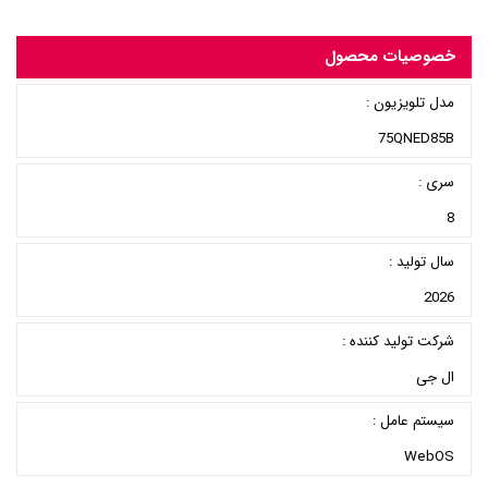
خصوصیات محصول
مدل تلویزیون :
75QNED85B
سری :
8
سال تولید :
2026
شرکت تولید کننده :
ال جی
سیستم عامل :
WebOS