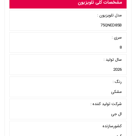
مشخصات کلی تلویزیون
مدل تلویزیون :
75QNED85B
سری :
8
سال تولید :
2026
رنگ :
مشکی
شرکت تولید کننده :
ال جی
کشورسازنده