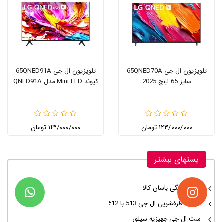
تلویزیون ال جی 65QNED70A
تلویزیون ال جی 65QNED91A
سایز 65 اینچ 2025
کیوند Mini LED مدل QNED91A
۱۲۳/۰۰۰/۰۰۰ تومان
۱۴۹/۰۰۰/۰۰۰ تومان
پستهای بیشتر
لوازم خانگی یاسان کالا
تفاوت ظرفشویی ال جی 513 با 512
ست ال جی جهیزیه سیلور