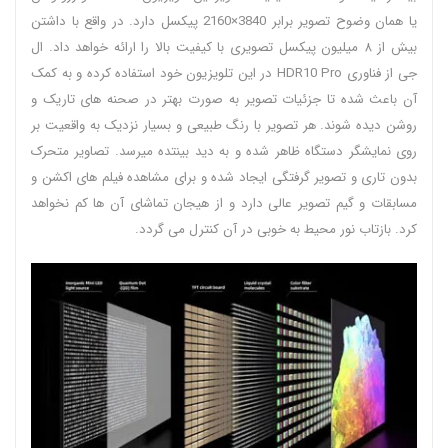
یا همان وضوح تصویر برابر 3840×2160 پیکسل دارد. در واقع با داشتن
بیش از ۸ میلیون پیکسل تصویری با کیفیت بالا را ارائه خواهد داد. ال
جی از فناوری HDR10 Pro در این تلویزیون خود استفاده کرده و به کمک
آن باعث شده تا جزئیات تصویر به صورت بهتر در صحنه های تاریک و
روشن دیده شوند. هر تصویر با رنگ طبیعی و بسیار نزدیک به واقعیت بر
روی نمایشگر دستگاه ظاهر شده و به دید بینتده میرسد. تصاویر متحرک
بدون تاری و تصویر گرفتگی ایجاد شده و برای مشاهده فیلم های اکشن و
مسابقات و گیم تصویر عالی دارد و از هیجان تماشای آن ها کم نخواهد
کرد. بازتاب نور محیط به خوبی در آن کنترل می گردد.