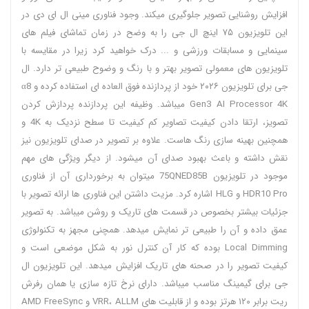
افزایش روشنایی تصویر جلوگیری میکند. وجود فناوری مینی ال ای دی در
این تلویزیون ۷۵ اینچ ال جی را به وضح در زمان تماشای فیلم های
سینمایی و مسابقات ورزشی و ... درک خواهید کرد زیرا در مقایسه با
تلویزیون های معمولی تصویر بهتر و با رنگ و وضوح طبیعی تر دارد. ال
جی برای تلویزیون ۲۰۲۶ خود از پردازنده فوق العاده ای استفاده کرده و α8
Gen3 AI Processor 4K میباشد. وظیفه این پردازنده پردازش کردن
تصویز، ارتقا دادن کیفیت تصاویر کم کیفیت تا سطح نزدیک به 4K و
همچنین بهینه سازی رنگ هاست. علاوه بر تصویر در صدای تلویزیون نیز
نقش داشته و باعث بهبود صدای آن میشود. از دیگر ویژگی های مهم
موجود در تلویزیون 75QNED85B میتوان به برخورداری آن از فناوری
HDR10 Pro و HLG اشاره کرد. مزیت داشتن این فناوری ها ارائه تصویر با
جزئیات بیشتر بخصوص در قسمت های تاریک و روشن میباشد. به تصویر
عمق داده و آن را طبیعی تر نمایش میدهد. همچنی مجهز به تکنولوژی
Local Dimming بوده که کار آن کنترل نور به شکل موضعی است و
کیفیت تصویر را در صحنه های تاریک افزایش میدهد. این تلویزیون ال
جی برای گیمینگ مناسب میباشد. دارای نرخ تازه سازی یا همان رفرش
ریت برابر ۱۲۰ هرتز بوده و از قابلیت های VRR، ALLM و AMD FreeSync