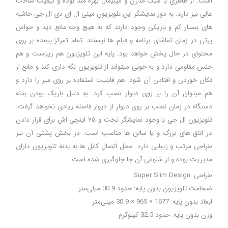
است. از ظاهری با سبک مدرن و مینیمال بهره مند بوده و کیفیت ساخت
عالی نیز دارد. به دور نمایشگر این تلویزیون مینی ال ای دی ال جی حاشبه
های بسیار کم و باریکی وجود دارند که به هیچ وجه مانع دید و حواس
پرتی در زمان تماشای برنامه و فیلم ها نیستند. تمام تمرکز بیننده بر روی
محتوای در حال پخش خواهد بود. پایه این تلویزیون هم زیباست و هم
جنس مقاومی دارد و به خوبی میتواند از تلویزیون نگه داری کند و مانع ار
تکان خوردن و افتادن آن شود. هم قابلیت استفاده بر روی میز را دارد و
هم میتوان آن را بر روی دیوار نصب کرد. به دلیل باریک بودن بدنه
دستگاه در زمان نصب بر روی دیوار از دیوار فاصله زیادی نخواهد گرفت.
تلویزیون ال جی با وجود نمایشگر تخت و ۷۵ اینچی اش برای قرار دادن
در اتاق های بزرگ و یا سالن ها مناسب است. در بخش پشتی آن نیز
طراحی مرتب و زیبایی دارد. محل اتصال کابل ها به بدنه تلویزیون دارای
مدیریت بوده و از شلوغی آن جا جلوگیری شده است.
طراحی: Super Slim Design
ضخامت تلویزیون بدون پایه: حدود 30.9 میلی‌متر
ابعاد بدون پایه: 1677 × 965 × 30.9 میلی‌متر
وزن بدون پایه: حدود 32.5 کیلوگرم