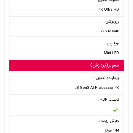
4K Ultra HD
رزولوشن :
3840×2160
نوع پنل
Mini LED
تصویر(پردازش)
پردازنده تصویر :
α8 Gen3 AI Processor 4K
قابلیت HDR :
رفرش ریت :
144 هرتز