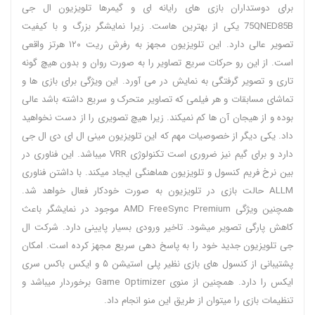
برای دوستداران بازی های رایانه ای و گیمرها تلویزیون ال جی
75QNED85B یکی از بهترین هاست. زیرا نمایشگر بزرگ و با کیفیت
تصویر عالی دارد. این تلویزیون مجهز به رفرش ریت ۱۲۰ هرتز واقعی
است. از این رو حرکات سریع تصاویر را به صورت روان و بدون هیچ گونه
تاری و تصویر گرفتگی به نمایش در می آورد. این ویژگی برای بازی ها و
تماشای مسابقات و هر فیلمی که تصاویر متحرک و سریع داشته باشد عالی
بوده و از هیجان آن ها کم نمیکند. زیرا هیچ تصویری را از دست نخواهید
داد. یکی دیگر از خصوصیات مهم که این تلویزیون مینی ال ای دی ال جی
دارد و برای گیم نیز ضروری است تکنولوژی VRR میباشد. این فناوری در
بین نرخ فریم کنسول و تلویزیون هماهنگی ایجاد میکند. با داشتن فناوری
ALLM حالت بازی در تلویزیون به صورت خودکار فعال خواهد شد.
همچنین ویژگی AMD FreeSync Premium موجود در نمایشگر باعث
کاهش پارگی تصویر میشود. تاخیر ورودی بسیار پایینی دارد. شرکت ال
جی تلویزیون جدید خود را به پاسخ دهی سریع مجهز کرده است. امکان
پشتیبانی از کنسول های بازی نظیر پلی استیشن ۵ و ایکس باکس سری
ایکس را دارد. همچنین از منوی Game Optimizer برخوردار میباشد و
تنظیمات بازی را میتوان از طریق این منو انجام داد.