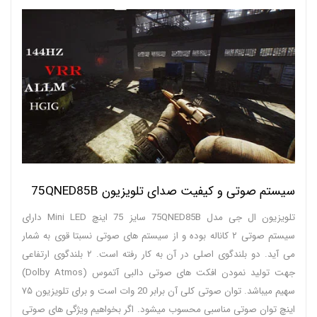
سیستم صوتی و کیفیت صدای تلویزیون 75QNED85B
تلویزیون ال جی مدل 75QNED85B سایز 75 اینچ Mini LED دارای
سیستم صوتی ۲ کاناله بوده و از سیستم های صوتی نسبتا قوی به شمار
می آید. دو بلندگوی اصلی در آن به کار رفته است. ۲ بلندگوی ارتفاعی
جهت تولید نمودن افکت های صوتی دالبی آتموس (Dolby Atmos)
سهیم میباشد. توان صوتی کلی آن برابر 20 وات است و برای تلویزیون ۷۵
اینچ توان صوتی مناسبی محسوب میشود. اگر بخواهیم ویژگی های صوتی