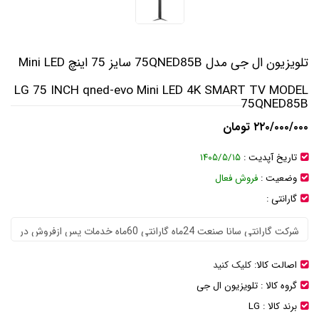
تلویزیون ال جی مدل 75QNED85B سایز 75 اینچ Mini LED
LG 75 INCH qned-evo Mini LED 4K SMART TV MODEL
75QNED85B
۲۲۰/۰۰۰/۰۰۰ تومان
تاریخ آپدیت :
۱۴۰۵/۵/۱۵
وضعیت :
فروش فعال
گارانتی :
اصالت کالا:
کلیک کنید
گروه کالا :
تلویزیون ال جی
برند کالا :
LG