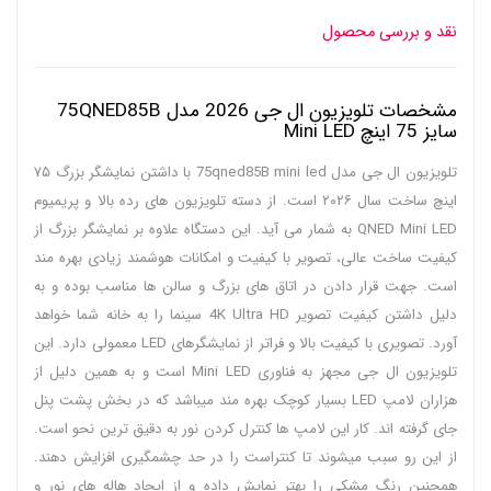
نقد و بررسی محصول
مشخصات تلویزیون ال جی 2026 مدل 75QNED85B
سایز 75 اینچ Mini LED
تلویزیون ال جی مدل 75qned85B mini led با داشتن نمایشگر بزرگ ۷۵
اینچ ساخت سال ۲۰۲۶ است. از دسته تلویزیون های رده بالا و پریمیوم
QNED Mini LED به شمار می آید. این دستگاه علاوه بر نمایشگر بزرگ از
کیفیت ساخت عالی، تصویر با کیفیت و امکانات هوشمند زیادی بهره مند
است. جهت قرار دادن در اتاق های بزرگ و سالن ها مناسب بوده و به
دلیل داشتن کیفیت تصویر 4K Ultra HD سینما را به خانه شما خواهد
آورد. تصویری با کیفیت بالا و فراتر از نمایشگرهای LED معمولی دارد. این
تلویزیون ال جی مجهز به فناوری Mini LED است و به همین دلیل از
هزاران لامپ LED بسیار کوچک بهره مند میباشد که در بخش پشت پنل
جای گرفته اند. کار این لامپ ها کنترل کردن نور به دقیق ترین نحو است.
از این رو سبب میشوند تا کنتراست را در حد چشمگیری افزایش دهند.
همچنین رنگ مشکی را بهتر نمایش داده و از ایجاد هاله های نور و