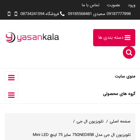
ورود
عضویت
تماس با ما
09187777898 سعیدی 09185568481
فروشگاه 08734241594
دسته بندی ها
منوی سایت
گروه های محصولی
صفحه اصلی
تلویزیون ال جی
تلویزیون ال جی مدل 75QNED85B سایز 75 اینچ Mini LED