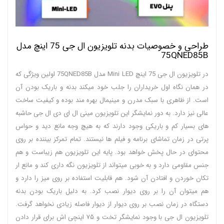
طراحی و خصوصیات بدنه تلویزیون ال جی 75 اینچ مدل
75QNED85B
در تلویزیون ال جی 75 اینچ Mini LED مدل 75QNED85B اولین ویژگی که
در همان نگاه اول خریداران را جلب خود میکند بدنه و باریک بودن آن
است. از ظاهری با سبک مدرن و مینیمال بهره مند بوده و کیفیت ساخت
عالی نیز دارد. به دور نمایشگر این تلویزیون مینی ال ای دی ال جی حاشبه
های بسیار کم و باریکی وجود دارند که به هیچ وجه مانع دید و حواس
پرتی در زمان تماشای برنامه و فیلم ها نیستند. تمام تمرکز بیننده بر روی
محتوای در حال پخش خواهد بود. پایه این تلویزیون هم زیباست و هم
جنس مقاومی دارد و به خوبی میتواند از تلویزیون نگه داری کند و مانع ار
تکان خوردن و افتادن آن شود. هم قابلیت استفاده بر روی میز را دارد و
هم میتوان آن را بر روی دیوار نصب کرد. به دلیل باریک بودن بدنه
دستگاه در زمان نصب بر روی دیوار از دیوار فاصله زیادی نخواهد گرفت.
تلویزیون ال جی با وجود نمایشگر تخت و ۷۵ اینچی اش برای قرار دادن