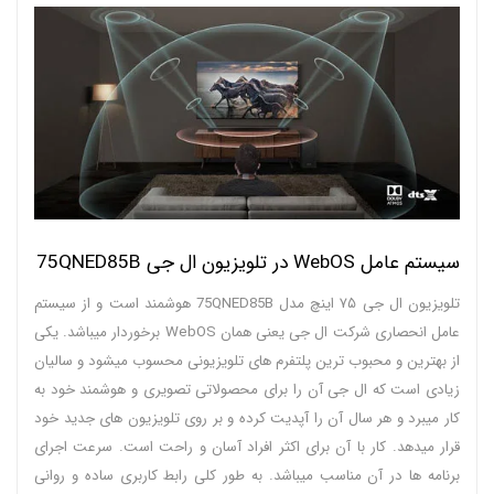
سیستم عامل WebOS در تلویزیون ال جی 75QNED85B
تلویزیون ال جی ۷۵ اینچ مدل 75QNED85B هوشمند است و از سیستم
عامل انحصاری شرکت ال جی یعنی همان WebOS برخوردار میباشد. یکی
از بهترین و محبوب ترین پلتفرم های تلویزیونی محسوب میشود و سالیان
زیادی است که ال جی آن را برای محصولاتی تصویری و هوشمند خود به
کار میبرد و هر سال آن را آپدیت کرده و بر روی تلویزیون های جدید خود
قرار میدهد. کار با آن برای اکثر افراد آسان و راحت است. سرعت اجرای
برنامه ها در آن مناسب میباشد. به طور کلی رابط کاربری ساده و روانی