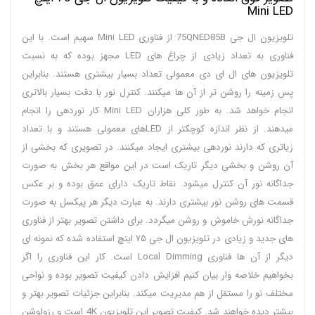
Mini LED
تلویزیون ال جی 75QNED85B از فناوری Mini LED سهیم است. با این
فناوری به تعداد زیادی از چراغ های LED مجهز بوده که به نسبت
تلویزیون های ال ای دی معمولی تعداد بسیار بیشتری هستند. بنابراین
پس زمینه را روشن تر از آن ها میکنند. کنترل نور با دقت بسیار بالاتری
انجام خواهد شد. به طور کلی هزاران Mini LED کار نوردهی را انجام
میدهند. از نظر اندازه کوچکتر از LEDهای معمولی هستند و با تعداد
زیاتری که دارند نوردهی بیشتری ایجاد میکنند. در تصویری که بخشی از
آن روشن و بخشی دیگر تاریک است در این مواقع هر بخش به صورت
جداگانه نور آن کنترل میشود. نقاط تاریک دارای عمق بوده و بر عکس
قسمت های روشن نور بیشتری دارند. به عبارت دیگر هر پیکسل به صورت
جداگانه نورش خاموش و روشن میگردد. برای داشتن تصویر بهتر از فناوری
های جدید و زیادی در تلویزیون ال جی ۷۵ اینچ استفاده شده که نمونه ای
دیگر از آن ها فناوری Local Dimming است. کار این فناوری را اگر
بخواهیم خلاصه وار بیان کنیم افزایش دادن کیفیت تصویر بوده و نواحی
مختلف نو را مستقل از هم مدیریت میکند. بنابراین جزئیات تصویر بهتر و
بیشتر دیده خواهند شد. کیفیت تصویر این تلویزیون 4K است و رزولوشن