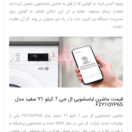
وجود آمدن ایراد به گوشی که از قبل به ماشین لباسشویی متصل کرده اید
هشدار ارسال میشود. علاوه بر آن این امکان اتصال به گوشی برای
مدیریت دستگاه نیز کاربرد دارد و از راه دور میتوان بر روند کار آن نظارت
داشت.
قیمت ماشین لباسشویی ال جی 7 کیلو Y1 سفید مدل
F2Y1QYP65
ماشین لباسشویی ال جی 7 کیلو Y1 سفید مدل F2Y1QYP65 یکی از
تولیدات جدید شرکت ال جی در سال 2025 است و لباسشویی پیشرفته و
با قدرت بالا و در عین حال زیبا و خوش طرح و رنگ میباشد. این ماشین