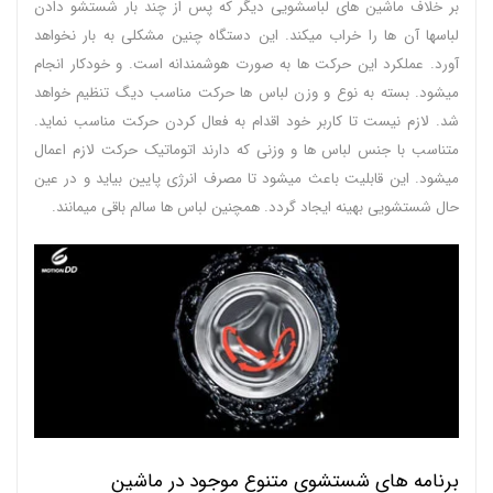
بر خلاف ماشین های لباسشویی دیگر که پس از چند بار شستشو دادن
لباسها آن ها را خراب میکند. این دستگاه چنین مشکلی به بار نخواهد
آورد. عملکرد این حرکت ها به صورت هوشمندانه است. و خودکار انجام
میشود. بسته به نوع و وزن لباس ها حرکت مناسب دیگ تنظیم خواهد
شد. لازم نیست تا کاربر خود اقدام به فعال کردن حرکت مناسب نماید.
متناسب با جنس لباس ها و وزنی که دارند اتوماتیک حرکت لازم اعمال
میشود. این قابلیت باعث میشود تا مصرف انرژی پایین بیاید و در عین
حال شستشویی بهینه ایجاد گردد. همچنین لباس ها سالم باقی میمانند.
برنامه های شستشوی متنوع موجود در ماشین