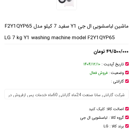
ماشین لباسشویی ال جی Y1 سفید 7 کیلو مدل F2Y1QYP65
LG 7 kg Y1 washing machine model F2Y1QYP65
۴۹/۵۰۰/۰۰۰ تومان
تاریخ آپدیت :
۱۴۰۴/۱۲/۱۰
وضعیت :
فروش فعال
گارانتی :
اصالت کالا:
کلیک کنید
گروه کالا :
لباسشویی ال جی
برند کالا :
LG