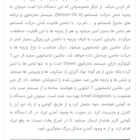
کار کردن میکند. از دیگر خصوصیاتی که این دستگاه دارا است میتوان به
وجود شش حرکت شستشو (6 Motion DD)، سیستم بخارشوی و برنامه
های متنوع شستشو و ... نام برد. با داشتن قابلیت شش حرکت شستشو
هم لباس ها بسیار تمیز میشود و هم از پارچه ها با این قابلیت محافظت
میگردد. بنابراین آسیب به الیاف پارچه با داشتن این ویژگی بسیار کمتر از
دیگر ماشین عای لباسشویی میشود. دیگ متناسب با نوع پارچه ها با
حرکت خاصی چرخش داده خواهد شد. ماشین لباسشویی سفید ال جی 7
کیلوگرم دارای سیستم بخارشوی Steam است و نه تنها لباس ها را تمیز
کرده بلکه عاری از هر گونه مواد آلرژی زا، میکروب ها و ویروس ها مینماید
و لباس ها و پارچه هایی ضد عفونی شده را تحویلتان خواهد داد. ال جی
این ماشین لباسشویی 7 کیلویی را هوشمند ساخته و از سیستم عیب یاب
هشومند یا Smart Diagnosis بهره مند شده است. میتوان این دستگاه را
به گوشی هوشمند خود متصل کرد و از طزیق گوشی و از راه دور آن را
کنترل و مدیریت کرد. در صورت به وجود آمدن ایراد در کار دستگاه به
گوشی کاربر هشدار ارسال میشود تا در اسرع وقت نسبت به رفع ایراد
اقدام کرد و از به وجود آمدن مشکل بزرگ جلوگیری شود.