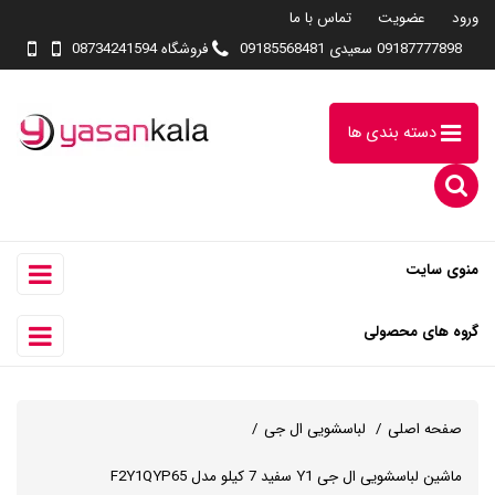
ورود
عضویت
تماس با ما
09187777898 سعیدی 09185568481
فروشگاه 08734241594
دسته بندی ها
منوی سایت
گروه های محصولی
صفحه اصلی
لباسشویی ال جی
ماشین لباسشویی ال جی Y1 سفید 7 کیلو مدل F2Y1QYP65