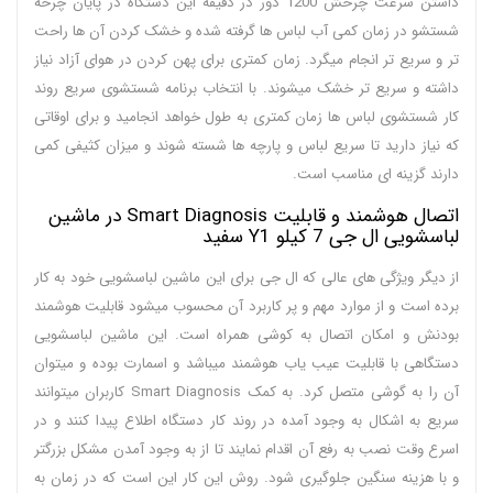
داشتن سرعت چرخش 1200 دور در دقیقه این دستگاه در پایان چرخه
شستشو در زمان کمی آب لباس ها گرفته شده و خشک کردن آن ها راحت
تر و سریع تر انجام میگرد. زمان کمتری برای پهن کردن در هوای آزاد نیاز
داشته و سریع تر خشک میشوند. با انتخاب برنامه شستشوی سریع روند
کار شستشوی لباس ها زمان کمتری به طول خواهد انجامید و برای اوقاتی
که نیاز دارید تا سریع لباس و پارچه ها شسته شوند و میزان کثیفی کمی
دارند گزینه ای مناسب است.
اتصال هوشمند و قابلیت Smart Diagnosis در ماشین
لباسشویی ال جی 7 کیلو Y1 سفید
از دیگر ویژگی های عالی که ال جی برای این ماشین لباسشویی خود به کار
برده است و از موارد مهم و پر کاربرد آن محسوب میشود قابلیت هوشمند
بودنش و امکان اتصال به کوشی همراه است. این ماشین لباسشویی
دستگاهی با قابلیت عیب یاب هوشمند میباشد و اسمارت بوده و میتوان
آن را به گوشی متصل کرد. به کمک Smart Diagnosis کاربران میتوانند
سریع به اشکال به وجود آمده در روند کار دستگاه اطلاع پیدا کنند و در
اسرع وقت نصب به رفع آن اقدام نمایند تا از به وجود آمدن مشکل بزرگتر
و با هزینه سنگین جلوگیری شود. روش این کار این است که در زمان به