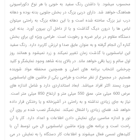
محسوب میشود. با داشتن رنگ سفید به خوبی با هر نوع دکوراسیونی
هماهنگ خواهد شد. دارای دربی بزرگ در بخش جلویی بدنه بوده و دهانه
درب نیز بزرگ ساخته شده است و با این دهانه بزرگ به راحتی میتوان
لباس ها را درون دیگ گذاشت و یا از داخل آن بیرون آورد. بدنه این
دستگاه مقاوم در برابر ضربه و رطوبت است. طراحی ویژه ای برای بخش
کناره آن انجام گرفته و به عنوان عایق صدا و لرزش کاربرد دارد. رنگ سفید
این لباسشویی با گذشت زمان تغییر نمیکند و زرد نمیشود و همانند روز
اول سالم و زیبا باقی خواهد ماند. در بالای بدنه شاهد وجود نمایشگر و کلید
چرخشی انتخاب برنامه های اصلی و همچنین محفظه مواد شوینده
هستیم. در مجموع از نظر ساخت و طراحی یکی از ماشین های لباسشویی
مورد پسند اکثر افراد میباشد. ابعاد استانداردی دارد و شامل اندازه های
عرض 600 میلی متر، عمق 550 میلی متر و ارتفاع 850 میلی متر است.
نیاز به جای زیادی نداشته و به راحتی در آشپزخانه و یا رختکن قرار داده
خواهد شد. فضای زیادی را اشغال نمیکند. نمایشگر نصب شده بر روی آن
نور و اندازه مناسبی برای نمایش دادن اطلاعات و اعداد دارد. کار با آن
راحت است و برنامه های ویژه ماشین لباسشویی ال جی توسط آن با
کلیدهای لمسی فعال میشوند و اطلاعات کار دستگاه را به نمایش در می