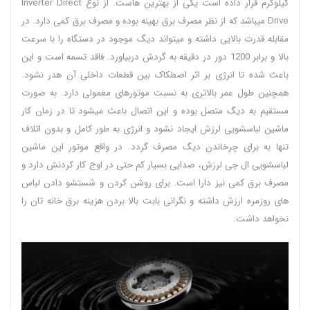
کیلوگرم قرار داده است یکی از بهترین هاست. از نوع Inverter Direct
Drive میباشد که از نظر مصرف برق بهینه بوده و مصرف برق کمی دارد. در
مقابله قدرت بالایی داشته و میتواند دیگ موجود در دستگاه را با سرعت
بالا و برابر 1200 دور در دقیقه به گردش دربیاورد. فاقد تسمه است و این
باعث شده تا انرژی بر اثر اصطکاک بین قطعات داخلی آن هدر نشود.
همچنین طول عمر بالاتری به نسبت موتورهای معمولی دارد. به صورت
مستقیم به دیگ متصل بوده و این اتصال باعث میشود تا در زمان کار
ماشین لباسشویی لرزش ایجاد نشود و انرژی به طور کامل و بدون اتلاف
تنها به برای چرخاندن دیگ مصرف گردد. در واقع موتور این ماشین
لباسشویی ال جی لرزش، صدایی بسیار کم حتی در اوج کار کردنش دارد و
مصرف برق کمی نیز دارا است. برای روشن کردن و شستشو دادن لباس
های روزمره ارزش داشته و نگرانی بابت بالا بردن هزینه برق خانه تان را
نخواهد داشت.