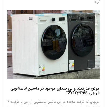
آورد.
موتور قدرتمند و بی صدای موجود در ماشین لباسشویی
ال جی F2Y1QYP65
موتوری که شرکت سازنده در این ماشین لباسشویی ال جی با ظرفیت 7