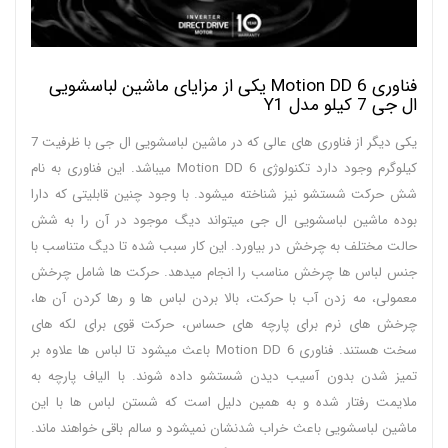
فناوری 6 Motion DD یکی از مزایای ماشین لباسشویی
ال جی 7 کیلو مدل Y1
یکی دیگر از فناوری های عالی که در ماشین لباسشویی ال جی با ظرفیت 7
کیلوگرم وجود دارد تکنولوژی 6 Motion DD میباشد. این فناوری به نام
شش حرکت شستشو نیز شناخته میشود. با وجود چنین قابلیتی که دارا
بوده ماشین لباسشویی ال جی میتواند دیگ موجود در آن را به شش
حالت مختلف به چرخش در بیاورد. این کار سبب شده تا دیگ متناسب با
جنس لباس ها چرخش مناسب را انجام میدهد. حرکت ها شامل چرخش
معمولی، مه زدن آب با حرکت، بالا بردن لباس ها و رها کردن آن ها،
چرخش های نرم برای پارچه های حساس، حرکت قوی برای لکه های
سخت هستند. فناوری 6 Motion DD باعث میشود تا لباس ها علاوه بر
تمیز شدن بدون آسیب دیدن شستشو داده شوند. با الیاف پارچه به
ملایمت رفتار شده و به همین دلیل است که شستن لباس ها با این
ماشین لباسشویی باعث خراب شدنشان نمیشود و سالم باقی خواهند ماند.