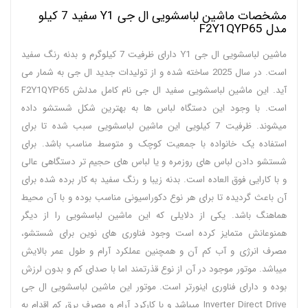
مشخصات ماشین لباسشویی ال جی Y1 سفید 7 کیلو
مدل F2Y1QYP65
ماشین لباسشویی ال جی Y1 دارای ظرفیت 7 کیلوگرم و بدنه رنگ سفید
است. در سال 2025 ساخته شده و از تولیدات جدید ال جی به شمار می
آید. این ماشین لباسشویی سفید ال جی نام کامل مدلش F2Y1QYP65
است. با وجود این دستگاه لباس ها به بهترین شکل شستشو داده
میشوند. ظرفیت 7 کیلویی این ماشین لباسشویی سبب شده تا برای
استفاده یک خانواده با جمعیت کوچک و متوسط مناسب باشد. برای
شستشو دادن لباس های روزمره و یا لباس های حجیم تر دستگاهی عالی
و با کارایی فوق العاده است. بدنه زیبا و رنگ سفید به کار برده شده برای
آن باعث گردیده تا برای هر نوع دکوراسیونی مناسب بوده و با آن محیط
هماهنگ باشد. یکی از دلایلی که این ماشین لباسشویی را از دیگر
همنوعانش متمایز کرده است وجود فناوری های نوین برای شستشو،
مصرف انرژی و آب کم آن و همچنین عملکرد آرام و طول عمر بالایش
میباشد. موتور موجود در آن از نوع قذرتمند اما با صدای کم و بدون لرزش
بوده و دارای فناوری اینورتر است. موتور این ماشین لباسشویی ال جی
Inverter Direct Drive میباشد و با کارکرد آرام و مصرف برق کم اقدام به