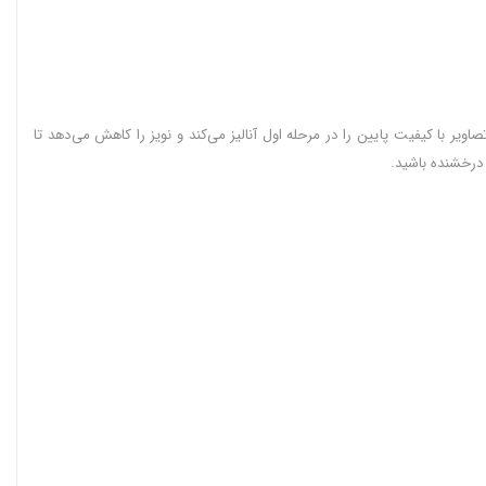
یون ال جی 75 اینچ QNED86T دارای پردازنده هوش مصنوعی α8 4K Gen7 است. این تراشه کوچک تصاویر با کیفیت پایین را در مرحله اول آنالیز می‌کند و نویز را کاهش می‌دهد تا