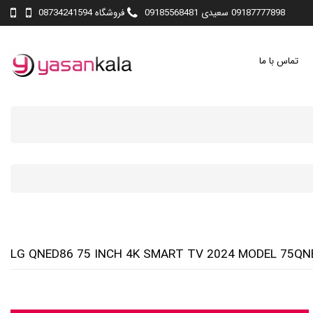
09187777898 سعیدی 09185568481
فروشگاه 08734241594
تماس با ما
LG QNED86 75 INCH 4K SMART TV 2024 MODEL 75Q