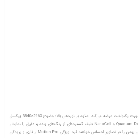
کیفیت تصویر تلویزیون 75 اینچ ال جی QNED86T با صفحه نمایش QNED صحنه‌هایی با خلوص بالا را ارائه می‌دهد. نور پس‌زمینه LED Edge نیز روشنایی را به صورت یکنواخت عرضه می‌کند. علاوه بر نوردهی بالا؛ وضوح 2160×3840 پیکسل
تجربه‌ای فراتر از انتظار رابرای شما به ارمغان می‌آورد. فناوری One Billion Color هشت میلیون رنگ متنوع را در جهت محتوای عمیق عرضه می‌کند. فناوری‌های Quantum Dot و NanoCell طیف گسترده‌ای از رنگ‌های زنده و دقیق را نمایش
می‌دهد. حالت فیلم ساز Film Maker Mode را داریم که محتوا را طبق سازنده‌ی فیلم نمایش می‌دهد و دوست‌داران فیلم با فعال کردن این گزینه بدون تاری دید، واقعی بودن را در تصاویر احساس خواهند کرد. ویژگی Motion Pro از تاری و بریدگی