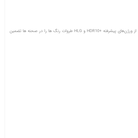
فناوری HDR با رنگ های زنده در تلویزیون QNED ال جی 75QNED86T رنگ های روشن و تیره را در ایده آل ترین حالت ممکن عرضه می‌کند. همچنین پشتیبانی از ورژن‌های پیشرفته +HDR10 و HLG طروات رنگ ها را در صحنه ها تضمین