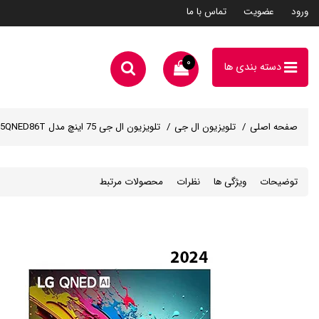
ورود
عضویت
تماس با ما
۰
دسته بندی ها
صفحه اصلی
تلویزیون ال جی
تلویزیون ال جی 75 اینچ مدل 75QNED86T
توضیحات
ویژگی ها
نظرات
محصولات مرتبط