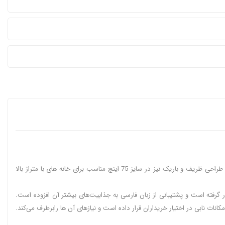
تلویزیون ال جی 75 اینچ QNED86T با قابلیت های پیشرفته گیمینگ و رفرش ریت 120 هرتز در بین گیمرها فروش بالایی را در ایران به خود اختصاص داده است. طراحی ظریف و باریک نیز در سایز 75 اینچ مناسب برای خانه های با متراژ بالا
وتی را در اختیار شما قرار گرفته است و پشتیبانی از زبان فارسی به جذابیت‌های بیشتر آن افزوده است.
‌ای زیبا به تصویر می‌بخشد و اصوات را با استفاده از فناوری‌هایی مانند دالبی اتموس در حد معقولی ارائه می‌دهد. نمایشگر 2024 ال جی امکانات نابی در اختیار خریداران قرار داده است و نیازهای آن ها رابرطرف می‌کند.