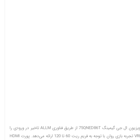
ال جی با رفرش ریت 120 هرتز حرکات سریع را بدون تاری ارائه می‌دهد فناوری Game Optimizer تنظیمات بازی را در ایده آل ترین حالت ممکن نمایش می‌دهد. تلویزیون ال جی گیمینگ 75QNED86T از طریق فناوری ALLM تاخیر در ورودی را
به حده‌اقل می‌رساند. فناوری HGiG بازی های HDR را با جزئیات نمایش می‌دهد. همچنین فناوری ‌های G-Sync و FreeSync تاخیر و پارگی را کاهش می‌دهد. فناوری VRR تجربه بازی روان با توجه به فریم ریت 60 تا 120 ارائه می‌دهد. پورت HDMI