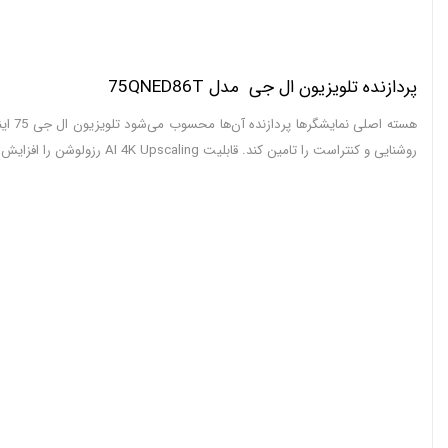
پردازنده تلویزیون ال جی مدل 75QNED86T
روشنایی و کنتراست را تامین کند. قابلیت AI 4K Upscaling رزولوشن را افزایش می‌دهدکیفیت واقعی و نزدیک به فورکی را ارائه می‌دهد تا شاهد تصاویری استاندارد و درخشنده باشید.