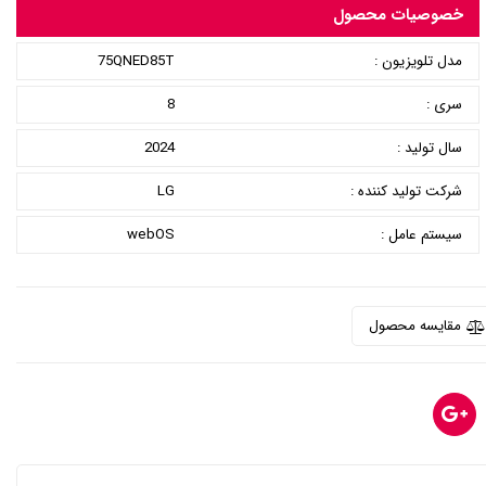
خصوصیات محصول
مدل تلویزیون :
75QNED85T
سری :
8
سال تولید :
2024
شرکت تولید کننده :
LG
سیستم عامل :
webOS
مقایسه محصول