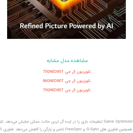
مشاهده مدل مشابه
تلویزیون ال جی 75QNED85T
تلویزیون ال جی 86QNED80T
تلویزیون ال جی 75QNED80T