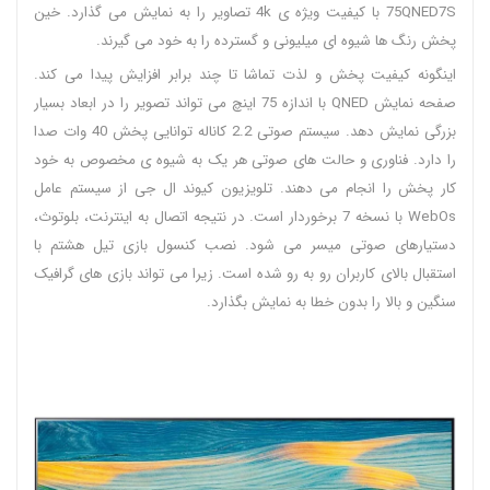
75QNED7S با کیفیت ویژه ی 4k تصاویر را به نمایش می گذارد. خین
پخش رنگ ها شیوه ای میلیونی و گسترده را به خود می گیرند.
اینگونه کیفیت پخش و لذت تماشا تا چند برابر افزایش پیدا می کند.
صفحه نمایش QNED با اندازه 75 اینچ می تواند تصویر را در ابعاد بسیار
بزرگی نمایش دهد. سیستم صوتی 2.2 کاناله توانایی پخش 40 وات صدا
را دارد. فناوری و حالت های صوتی هر یک به شیوه ی مخصوص به خود
کار پخش را انجام می دهند. تلویزیون کیوند ال جی از سیستم عامل
WebOs با نسخه 7 برخوردار است. در نتیجه اتصال به اینترنت، بلوتوث،
دستیارهای صوتی میسر می شود. نصب کنسول بازی تیل هشتم با
استقبال بالای کاربران رو به رو شده است. زیرا می تواند بازی های گرافیک
سنگین و بالا را بدون خطا به نمایش بگذارد.