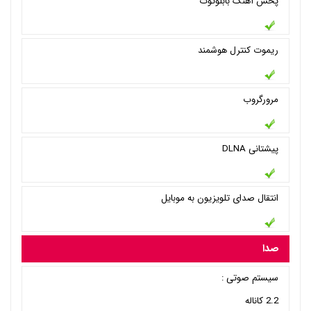
پخش آهنگ بابلوتوث
ریموت کنترل هوشمند
مرورگروب
پیشتانی DLNA
انتقال صدای تلویزیون به موبایل
صدا
سیستم صوتی :
2.2 کاناله