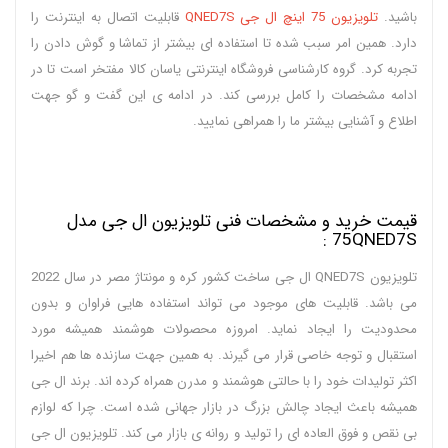
باشید.
تلویزیون 75 اینچ ال جی QNED7S
قابلیت اتصال به اینترنت را
دارد. همین امر سبب شده تا استفاده ای بیشتر از تماشا و گوش دادن را
تجربه کرد. گروه کارشناسی فروشگاه اینترنتی یاسان کالا مفتخر است تا در
ادامه مشخصات را کامل بررسی کند. در ادامه ی این گفت و گو جهت
اطلاع و آشنایی بیشتر ما را همراهی نمایید.
قیمت خرید و مشخصات فنی تلویزیون ال جی مدل
75QNED7S :
تلویزیون QNED7S ال جی ساخت کشور کره و مونتاژ مصر در سال 2022
می باشد. قابلیت های موجود می تواند استفاده هایی فراوان و بدون
محدودیت را ایجاد نماید. امروزه محصولات هوشمند همیشه مورد
استقبال و توجه خاصی قرار می گیرند. به همین جهت سازنده ها هم اخیرا
اکثر تولیدات خود را با حالتی هوشمند و مدرن همراه کرده اند. برند ال جی
همیشه باعث ایجاد چالش بزرگ در بازار جهانی شده است. چرا که لوازم
بی نقص و فوق العاده ای را تولید و روانه ی بازار می کند. تلویزیون ال جی