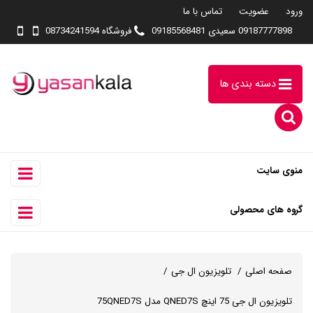
ورود
عضویت
تماس با ما
09187777898 سعیدی 09185568481
فروشگاه 08734241594
دسته بندی ها
منوی سایت
گروه های محصولی
صفحه اصلی
تلویزیون ال جی
تلویزیون ال جی 75 اینچ QNED7S مدل 75QNED7S