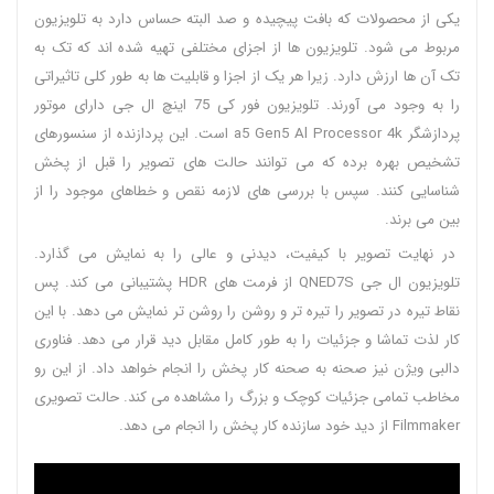
یکی از محصولات که بافت پیچیده و صد البته حساس دارد به تلویزیون
مربوط می شود. تلویزیون ها از اجزای مختلفی تهیه شده اند که تک به
تک آن ها ارزش دارد. زیرا هر یک از اجزا و قابلیت ها به طور کلی تاثیراتی
را به وجود می آورند. تلویزیون فور کی 75 اینچ ال جی دارای موتور
پردازشگر a5 Gen5 Al Processor 4k است. این پردازنده از سنسورهای
تشخیص بهره برده که می توانند حالت های تصویر را قبل از پخش
شناسایی کنند. سپس با بررسی های لازمه نقص و خطاهای موجود را از
بین می برند.
در نهایت تصویر با کیفیت، دیدنی و عالی را به نمایش می گذارد.
تلویزیون ال جی QNED7S از فرمت های HDR پشتیبانی می کند. پس
نقاط تیره در تصویر را تیره تر و روشن را روشن تر نمایش می دهد. با این
کار لذت تماشا و جزئیات را به طور کامل مقابل دید قرار می دهد. فناوری
دالبی ویژن نیز صحنه به صحنه کار پخش را انجام خواهد داد. از این رو
مخاطب تمامی جزئیات کوچک و بزرگ را مشاهده می کند. حالت تصویری
Filmmaker از دید خود سازنده کار پخش را انجام می دهد.