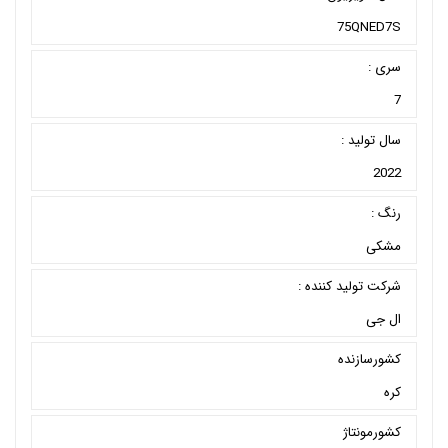
75QNED7S
سری :
7
سال تولید :
2022
رنگ :
مشکی
شرکت تولید کننده :
ال جی
کشورسازنده
کره
کشورمونتاژ