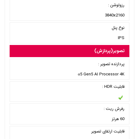
رزولوشن :
3840x2160
نوع پنل
IPS
تصویر(پردازش)
پردازنده تصویر :
α5 Gen5 AI Processor 4K
قابلیت HDR :
رفرش ریت :
60 هرتز
قابلیت ارتقای تصویر