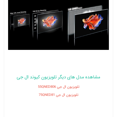
مشاهده مدل های دیگر تلویزیون کیوند ال جی
تلویزیون ال جی 55QNED806
تلویزیون ال جی 75QNED81