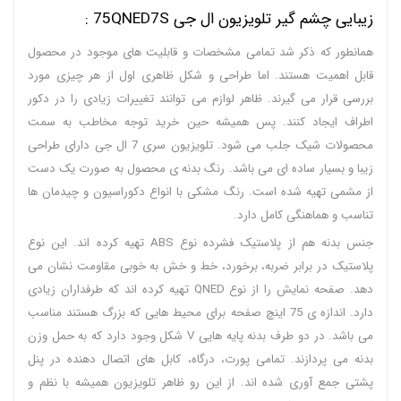
زیبایی چشم گیر تلویزیون ال جی 75QNED7S :
همانطور که ذکر شد تمامی مشخصات و قابلیت های موجود در محصول
قابل اهمیت هستند. اما طراحی و شکل ظاهری اول از هر چیزی مورد
بررسی قرار می گیرند. ظاهر لوازم می توانند تغییرات زیادی را در دکور
اطراف ایجاد کنند. پس همیشه حین خرید توجه مخاطب به سمت
محصولات شیک جلب می شود. تلویزیون سری 7 ال جی دارای طراحی
زیبا و بسیار ساده ای می باشد. رنگ بدنه ی محصول به صورت یک دست
از مشمی تهیه شده است. رنگ مشکی با انواع دکوراسیون و چیدمان ها
تناسب و هماهنگی کامل دارد.
جنس بدنه هم از پلاستیک فشرده نوع ABS تهیه کرده اند. این نوع
پلاستیک در برابر ضربه، برخورد، خط و خش به خوبی مقاومت نشان می
دهد. صفحه نمایش را از نوع QNED تهیه کرده اند که طرفداران زیادی
دارد. اندازه ی 75 اینچ صفحه برای محیط هایی که بزرگ هستند مناسب
می باشد. در دو طرف بدنه پایه هایی V شکل وجود دارد که به حمل وزن
بدنه می پردازند. تمامی پورت، درگاه، کابل های اتصال دهنده در پنل
پشتی جمع آوری شده اند. از این رو ظاهر تلویزیون همیشه با نظم و