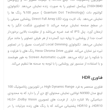
3840×2160 پیکسل تصاویر را به صورت زنده نمایش می‌دهد. تکنولوژی
کوانتوم دات (Quantum Dot Technology ) حجم 100% رنگ ها را
نمایش می‌دهد. بک لایت ویژه Direct Full Array LED روشنایی عمیقی را
در سطح صفحه نمایش عرضه می‌کند تا تصاویری شگفت انگیز را به
ارمغان آورد. پنل IPS که ضد ضربه می‌باشد و از مقاومت بالایی برخوردار
است جدا از روشنایی با زوایه دید گسترده از هر طرفی تصاویر را مانند مرکز
نمایش می‌دهد. تکنولوژی Local Dimming کنتراست عمیق را در تصاویر
تیره نیز نمایان می‌کند. فناوری Hexa Chroma Drive رنگ های با طراوت و
با شکوه را نیز ارائه می‌دهد. قابلیت Screen Automatic به طور هوشمند
و با استفاده از سنسور نور روشنایی را با توجه به صحنه ها تنظیم می‌کند.
فناوری HDR
فناوری منحصر به فرد High Dynamic Range در تلویزیون پاناسونیک 100
اینچ مدل NX900 توانایی نمایش محتوای اچ دی آر را دارد که به محدودی
دینامیکی بالا اشاره دارد. از فرمت های تصویری HLG+ ،Dolby Vision
،HDR10 و HDR10 پشتیبانی می‌کند که با رنگ های زنده جزئیات را در