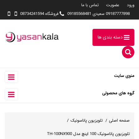
ورود
عضویت
تماس با ما
09187777898 سعیدی 09185568481
فروشگاه 08734241594
دسته بندی ها
منوی سایت
گروه های محصولی
صفحه اصلی
تلویزیون پاناسونیک
تلویزیون پاناسونیک 100 اینچ مدل TH-100NX900