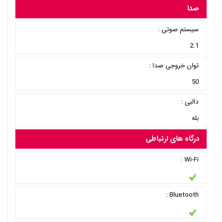
صدا
سیستم صوتی :
2.1
توان خروجی صدا :
50
دالبی :
بله
درگاه های ارتباطی
Wi-Fi :
Bluetooth :