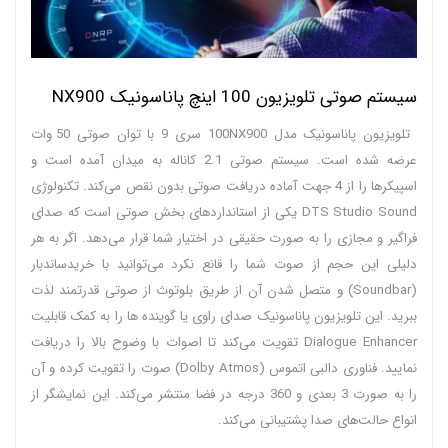
سیستم صوتی تلویزیون 100 اینچ پاناسونیک NX900
تلویزیون پاناسونیک مدل 100NX900 سری 9 با توان صوتی 50 وات
عرضه شده است. سیستم صوتی 2.1 کاناله به میدان آمده است و
اسپیکرها را از 4 جهت آماده دریافت صوتی بدون نقص می‌کند. تکنولوژی
DTS Studio Sound یکی از استانداردهای بخش صوتی است که صدای
فراگیر و مجازی را به صورت حقیقی در اختیار شما قرار می‌دهد. اگر به هر
دلیلی این حجم از صوت شما را قانع نکرد می‌توانید با خریدساندبار
(Soundbar) و متصل شدن آن از طریق بلوتوث از صوتی قدرتمند لذت
ببرید. این تلویزیون پاناسونیک صدای راوی یا گوینده ها را به کمک قابلیت
Dialogue Enhancer تقویت می‌کند تا اصوات با وضوح بالا را دریافت
نمایید. فناوری دالبی اتموس (Dolby Atmos) صوت را تقویت کرده و آن
را به صورت 3 بعدی و 360 درجه در فضا منتشر می‌کند. این نمایشگر از
انواع حالت‌های صدا پشتیبانی می‌کند.