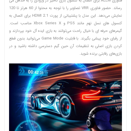
فناوری ALLM برای اتصال به کنسول بازی تاخیر در ورودی را به حداقل می
رساند. حضور فناوری VRR تصاویر را با توجه به محتوا از 60 هرتز تا 120
نمایش می‌دهد. این مدل با پشتیبانی از پورت HDMI 2.1 برای اتصال به
کنسول های نسل نهم مانند PS5 و Xbox Series X مناسب است.
گیمرهای حرفه ای با خیال راحت می‌توانند به بازی ایده آل خود بپردازند و
از رقبای خود پیشی بگیرند. با قابلیت Game Mode می‌توانید بدون قطع
کردن بازی اصلی به تنظیمات آن حین گیم دسترسی داشته باشید و در
بازی‌های رقابتی برنده شوید.