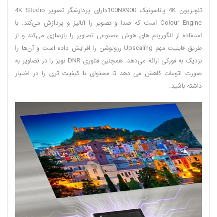
تلویزیون 4K پاناسونیک 100NX900دارای پردازشگر تصویر 4K Studio
Colour Engine است که صدا و تصویر را آنالیز و پردازش می‌کند. با
استفاده از الگوریتم های هوش مصنوعی تصاویر را بازسازی می‌کند و از
طریق قابلیت مهم Upscaling رزولوشن را افزایش داده است و آن‌ها را
نزدیک به فورکی ارائه می‌دهد. همچنین فناوری DNR نویز را در تصاویر به
صورت اتومات کاهش می دهد تا محتوای با کیفیت تری را در اختیار
داشته باشید.