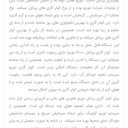
کولرگازی پرتابل 12000 توربو همان گونه که از نامش مشخص است یکی
از تولیدات شرکت توربو بوده و از نوع کولر گازی های پرتابل میباشد. نوع
عملکرد آن سرمایش _ گرمایش است و برای ایجاد هوای سرد و گرم کاربرد
دارد. این کولر گازی با بهترین تکنولوژی های روز ساخته شده و از بدنه ای
مقاوم و زیبا بهره مند است. همچنین در زمینه کار یکی از بهترین کولر
گازی های پرتابل میباشد و از فناوری ها و امکانات پیشرفته بهره مند است.
این دستگاه قابل حمل و جا به جایی بوده و نصب و راه اندازی راحتی
دارد. کولر گازی پرتابل ۱۲۰۰۰ توربو دارای ریموت کنترل است و از راه دور
میتوانید این دستگاه را کنترل کرده و تنظیم نمایید. همچنین از راه صفحه
نمایشگر آن کار تنظیمات دستگاه امکان پذیر است. کولر گازی توربو
سیستم تخلیه خودکار آب دارد. آبی که به دلیل وجود قابلیت رطوبت
گیری آن در داخل دستگاه جمع شده است را به صورت تبخیر شده و با
هوای گرم از راه لوله خروجی کولر گازی به بیرون انتقال میدهد.
برای کولر گازی پرتابل توربو فناوری های عالی و کاربردی زیادی قرار داده
شده اند. دارلی فیلتر تصفیه هوای چند مرحله ای است. همچنین از
سیستم توربو کولینگ برای ایجاد سرمایش سریع و سیستم تشخیص
خودکار دمای محیط بهره مند میباشد. در ادامه به صورت مفصل تر به بیان