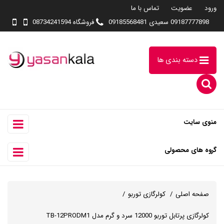
ورود
عضویت
تماس با ما
09187777898 سعیدی 09185568481
فروشگاه 08734241594
دسته بندی ها
منوی سایت
گروه های محصولی
صفحه اصلی
کولرگازی توربو
کولرگازی پرتابل توربو 12000 سرد و گرم مدل TB-12PRODM1