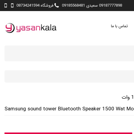
09187777898 سعیدی 09185568481
فروشگاه 08734241594
تماس با ما
Samsung sound tower Bluetooth Speaker 1500 Wat M