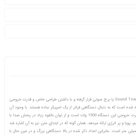
اسپیکر سامسونگ مدل MX-T70 بلندگویی حرفه ای از تولیدات شرکت Samsung است و دارای توان 1500 وات میباشد و از فناوری بلوتوث بهره مند است. در رده Sound Tower یا برج صوتی قرار گرفته و با داشتن طراحی خاص و قدرت خروجی
 شده است که به دنبال دستگاهی فراتر از یک اسپیکر ساده هستند. با وجود آن
تجربه شنیداری متفاوتی خواهید داشت. کار این اسپیکر در اصل پخش حرفه ای موسیقی برای محیط های بزرگ و برای مهمانی ها و جشن های خانوادگی میباشد. قدرت خروجی این دستگاه 1500 وات است و از توان بالقوه زیاد در پخش صدا با
پویا و پر انرژی ارائه میدهد. همان گونه که در ابتدای متن نیز به آن اشاره شد
صورت برج صوتی یا همان Tower طراحی شده و در هر نگاه اول توجه ها را به خود جلب میکند. ارتفاع آن برابر 884 میلی متر، عرض 463 میلی متر و عمق 455 میلی متر است. بنابراین اعداد ذکر شده در بالا دستگاهی بزرگ و در عین حال با