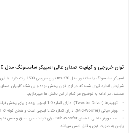
توان خروجی و کیفیت صدای عالی اسپیکر سامسونگ مدل Samsung MX-T70
اسپیکر سامسونگ یا سان
شرایطی اندازه گیری شده که در اوج توان پخش بوده و بی شک کاربران صدایی ب
هستند. در ادامه به توضیح هر کدام از این بخش ها میپردازیم:
• توییترها (Tweeter Driver): دارای اندازه 1.0 اینچی بوده و برای پخش فرکانس های بالا و جزئیات صدا کاربرد دارند. این بخش در وضوح و تفکیک صدا از فرکانس های بالا تاثیر زیادی دارد.
• ووفر میانی (Mid-Woofer): دارای اندازه 5.25 اینچی است و همان گونه که از نامش نیز مشخص است در بخش فرکانس های میانی کاربرد دارد و جای گرفته است.
پایین به صورت قوی و قابل لمس میباشد.