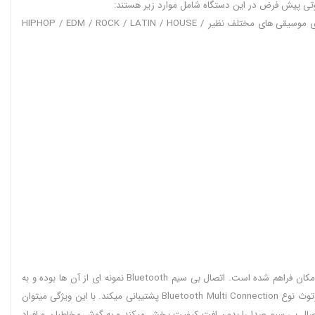
ی پیش فرض در این دستگاه شامل موارد زیر هستند:
حالت PARTY برای پخش با حجم بالا و باس بیشتر کاربرد دارد. برای پخش عادی از حالت STANDARD میتوان استفاده کرد. همچنین از حالت های مخصوص برای موسیقی های مختلف نظیر HIPHOP / EDM / ROCK / LATIN / HOUSE /
برای آن که دستگاه های دیگر را به اسپیکر سامسونگ متصل کرد برای آن قابلیت های اتصال فیزیکی و بی سیم قرار داده اند. از راه درگاه و یا به روش بی سیم این امکان فراهم شده است. اتصال بی سیم Bluetooth نمونه ای از آن ها بوده و به
بلوتوث نسخه پیشرفته مجهز میباشد. با این قابلیت میتوانید گوشی های هوشمند و تبلت، لپ تاپ و دیگر دستگاه های پخش موسیقی را به اسپیکر متصل کرد. از بلوتوث نوع Bluetooth Multi Connection پشتیبانی میکند. با این ویژگی میتوان
ن دو منبع موسیقی جا به جا شد. نسخه بلوتوثی که توسط این دستگاه پشتیبانی میشود نسخه 5.0 است و در زمان اتصال بی سیم صدا را بدون افت کیفیت پخش میکند و به گوش مخاطبان و افراد