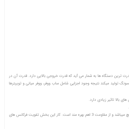
 یکی از عالی ترین و پر قدرت ترین دستگاه ها به شمار می آید که قدرت خروجی بالایی دارد. قدرت آن در
نگ تولید میکند نتیجه وجود اجزایی شامل ساب ووفر، ووفر میانی و توییترها
• ساب ووفر داخلی یا همان Sub-Woofer: برای تولید بیس عمیق و حس قدرت در صدا این بخش از صدا در اسپیکر سامسونگ مهم ترین است. دارای اندازه 10 اینچ میباشد و از مقاومت 3 اهم بهره مند است. کار این بخش تقویت فرکانس های