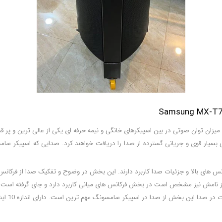
دتاور مدل mx-t70 توان خروجی 1500 وات دارد. با این میزان توان صوتی در بین اسپیکرهای خانگی و نیمه حرفه ای
سیار قوی و جریانی گسترده از صدا را دریافت خواهند کرد. صدایی که اسپیکر سامسو