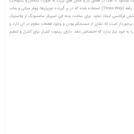
عث میشود تا صدا در فضای باز و سالن های بزرگ به صورت یکسان و یکنواخت
منتشر گردد. از این رو تجربه شنیداری Room-Filling برای افراد یا خود به همراه دارد که کل فضای اتاق را از امواج صوتی قدرتمند خود پر میکند. در آن از ساختار سه راهه (Three-Way) استفاده شده که در بر گیرنده توییترها، ووفر میانی و ساب
 بخش فرکانسی ایجاد نماید. برای ساخت بدنه این اسپیکر سامسونگ از پلاستیک
 مقاومت خوبی دارد استفاده شده است. در برابر خش و ضربه های جزئی مستحکم بوده و طول عمر بالایی دارد. از وزن 26.5 کیلوگرمی برخوردار است که نشان از مستحکم بودن و وجود قطعات مقاوم در آن دارد و
 به خود نیاز ندارد که اختصاص دهد. دارای ریموت کنترل برای کنترل و تنظیم