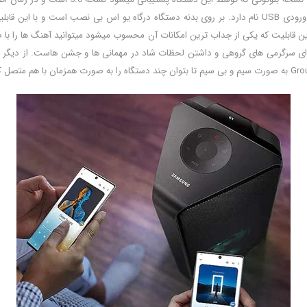
د است. دارای ورودی کارائوکه Karaoke Mic Inputs بوده و با این قابلیت که یکی از جداب ترین امکانات آن محسوب میش