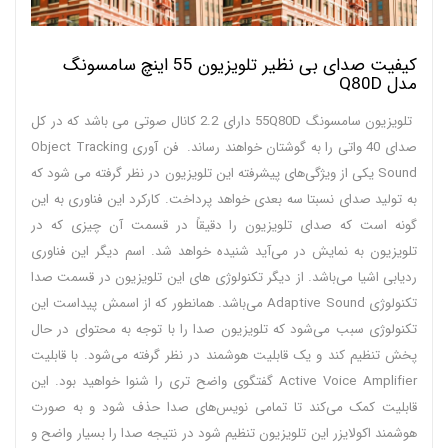
کیفیت صدای بی نظیر تلویزیون 55 اینچ سامسونگ
مدل Q80D
تلویزیون سامسونگ 55Q80D دارای 2.2 کانال صوتی می باشد که در کل
صدای 40 واتی را به گوشتان خواهند رساند. فن آوری Object Tracking
Sound یکی از ویژگی‌های پیشرفته این تلویزیون در نظر گرفته می‌ شود که
به تولید صدای نسبتا سه بعدی خواهد پرداخت. کارکرد این فناوری به این
گونه است که صدای تلویزیون را دقیقاً در قسمت آن چیزی که در
تلویزیون به نمایش در می‌آید شنیده خواهد شد. اسم دیگر این فناوری
ردیابی اشیا می‌باشد. از دیگر تکنولوژی‌ های این تلویزیون در قسمت صدا
تکنولوژی Adaptive Sound می‌باشد. همانطور که از اسمش پیداست این
تکنولوژی سبب می‌شود که تلویزیون صدا را با توجه به محتوای در حال
پخش تنظیم کند و یک قابلیت هوشمند در نظر گرفته می‌شود. با قابلیت
Active Voice Amplifier گفتگوی واضح تری را شنوا خواهید بود. این
قابلیت کمک می‌کند تا تمامی نویس‌های صدا حذف شود و به صورت
هوشمند اکولایزر این تلویزیون تنظیم شود در نتیجه صدا را بسیار واضح و