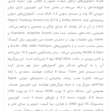
همراه تکنولوژی‌های ارتقای کیفیت تصویر و کاهش نویز، تجربه بصری
فوق‌العاده‌ای را ارائه می‌دهد.در بخش صدا این تلویزیون دارای توان
خروجی 40 وات و سیستم صوتی 2.2 کاناله است. تکنولوژی‌های صوتی
پیشرفته‌ای مانند Dolby Atmos و Object Tracking Sound Lite (OTS
Lite) در آن به کار رفته‌اند که صدای فراگیر و سه‌بعدی را فراهم می‌کنند.
همچنین حالت‌های مختلف صدا مانند Standard، Adaptive Sound و
Game برای تنظیمات بهتر در دسترس هستند.این تلویزیون برای گیمینگ
بسیار مناسب است و از تکنولوژی‌های ALLM، VRR، AMD FreeSync و
Nvidia G-Sync پشتیبانی می‌کند. زمان پاسخگویی تصویر 14.3 میلی‌ثانیه
و تاخیر ورودی در حالت 4K@120Hz تنها 6 میلی‌ثانیه است. این ویژگی‌ها
آن را به گزینه‌ای ایده‌آل برای کنسول‌های نسل نهم تبدیل کرده
است.سیستم عامل Tizen نسخه 8 امکانات هوشمند متعددی را ارائه
می‌دهد. قابلیت نصب برنامه، پشتیبانی از دستیارهای صوتی، Apple
AirPlayو مرورگر وب از جمله ویژگی‌های هوشمند این تلویزیون هستند.
همچنین این دستگاه دارای 4 پورت HDMI نسخه 2.1 دو پورت USB
نسخه 2.0، بلوتوث نسخه 5.2 و وای‌فای نسخه 5 است. تلویزیون
سامسونگ 55 اینچ Q80D با طراحی زیبا کیفیت تصویر و صدای عالی و
امکانات هوشمند، انتخابی مناسب برای کاربران حرفه‌ای و خانگی است.