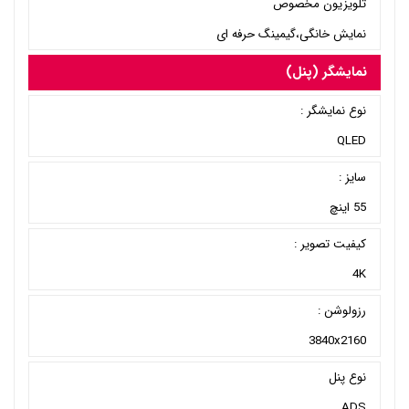
تلویزیون مخصوص
نمایش خانگی،گیمینگ حرفه ای
نمایشگر (پنل)
نوع نمایشگر :
QLED
سایز :
55 اینچ
کیفیت تصویر :
4K
رزولوشن :
3840x2160
نوع پنل
ADS