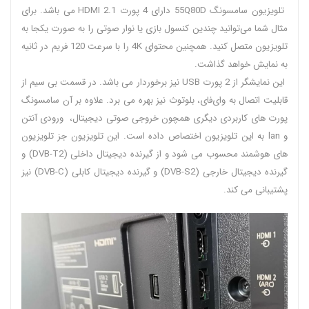
تلویزیون سامسونگ 55Q80D دارای 4 پورت 2.1 HDMI می باشد. برای
مثال شما می‌توانید چندین کنسول بازی یا نوار صوتی را به صورت یکجا به
تلویزیون متصل کنید.‌ همچنین محتوای 4K را با سرعت 120 فریم در ثانیه
به نمایش خواهد گذاشت.
این نمایشگر از 2 پورت USB نیز برخوردار می باشد. در قسمت بی سیم از
قابلیت اتصال به وای‌فای، بلوتوث نیز بهره می برد. علاوه بر آن سامسونگ
پورت های کاربردی دیگری همچون خروجی صوتی دیجیتال، ورودی آنتن
و lan به این تلویزیون اختصاص داده است. این تلویزیون جز تلویزیون
های هوشمند محسوب می شود و از گیرنده دیجیتال داخلی (DVB-T2) و
گیرنده دیجیتال خارجی (DVB-S2) و گیرنده دیجیتال کابلی (DVB-C) نیز
پشتیبانی می کند.