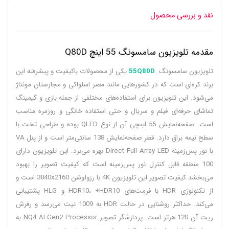
نقد و بررسی محصول
مقدمه تلویزیون سامسونگ 55 اینچ Q80D
تلویزیون سامسونگ
55Q80D
یکی از محصولات باکیفیت و پیشرفته این
برند کره‌ای است که در کشورهایی مانند مصر اسلواکی و مجارستان مونتاژ
می‌شود. این تلویزیون برای استفاده‌های مختلفی از جمله بازی و گیمینگ
تماشای حرفه‌ای فیلم و سریال و حتی استفاده خانگی و روزمره مناسب
است. صفحه‌نمایش 55 اینچی آن از نوع QLED بوده و طراحی تخت با
سطح نیمه براق دارد. قطر صفحه‌نمایش 138 سانتی‌متر است و از پنل VA
با نور پس‌زمینه Direct Full Array LED بهره می‌برد. این تلویزیون دارای
100 منطقه قابل کنترل نور پس‌زمینه است که کیفیت تصویر را بهبود
می‌بخشد.کیفیت تصویر این تلویزیون 4K با رزولوشن 3840x2160 است و
از تکنولوژی HDR با فرمت‌های HDR10، +HDR10 و HLG پشتیبانی
می‌کند. حداکثر روشنایی در حالت HDR به 1009 نیت می‌رسد و رفرش
ریت آن 120 هرتز است. پردازشگر تصویر NQ4 AI Gen2 Processor به