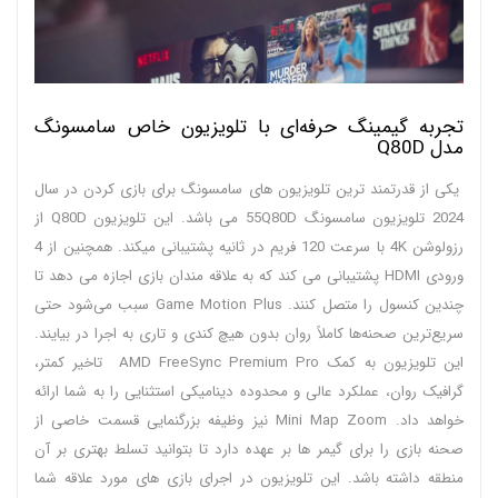
تجربه گیمینگ حرفه‌ای با تلویزیون خاص سامسونگ
مدل Q80D
یکی از قدرتمند ترین تلویزیون‌ های سامسونگ برای بازی کردن در سال
2024 تلویزیون سامسونگ 55Q80D می باشد. این تلویزیون Q80D از
رزولوشن 4K با سرعت 120 فریم در ثانیه پشتیبانی میکند. همچنین از 4
ورودی HDMI پشتیبانی می کند که به علاقه مندان بازی اجازه می دهد تا
چندین کنسول را متصل کنند. Game Motion Plus سبب می‌شود حتی
سریع‌ترین صحنه‌ها کاملاً روان بدون هیچ کندی و تاری به اجرا در بیایند.
این تلویزیون به کمک AMD FreeSync Premium Pro تاخیر کمتر،
گرافیک روان، عملکرد عالی و محدوده دینامیکی استثنایی را به شما ارائه
خواهد داد. Mini Map Zoom نیز وظیفه بزرگنمایی قسمت خاصی از
صحنه بازی را برای گیمر ها بر عهده دارد تا بتوانید تسلط بهتری بر آن
منطقه داشته باشد. این تلویزیون در اجرای بازی های مورد علاقه شما