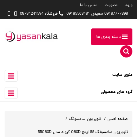
ورود
عضویت
تماس با ما
09187777898 سعیدی 09185568481
فروشگاه 08734241594
دسته بندی ها
منوی سایت
گروه های محصولی
صفحه اصلی
تلویزیون سامسونگ
تلویزیون سامسونگ 55 اینچ Q80D کیولد مدل 55Q80D