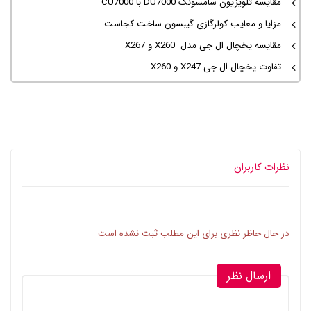
مقایسه تلویزیون سامسونگ DU7000 با CU7000
مزایا و معایب کولرگازی گیبسون ساخت کجاست
مقایسه یخچال ال جی مدل X260 و X267
تفاوت یخچال ال جی X247 و X260
نظرات کاربران
در حال حاظر نظری برای این مطلب ثبت نشده است
ارسال نظر