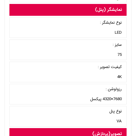
نمایشگر (پنل)
نوع نمایشگر :
LED
سایز :
75
کیفیت تصویر :
4K
رزولوشن :
7680×4320 پیکسل
نوع پنل
VA
تصویر(پردازش)