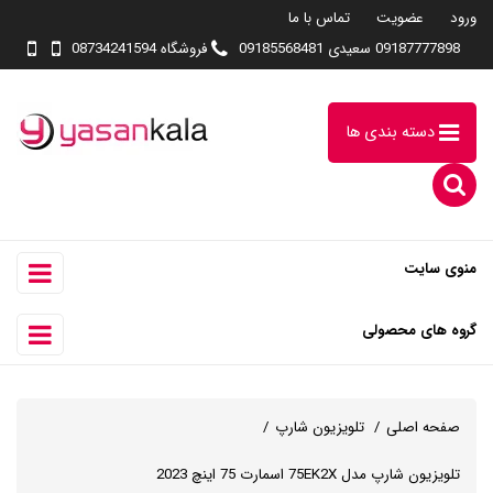
ورود
عضویت
تماس با ما
09187777898 سعیدی 09185568481
فروشگاه 08734241594
دسته بندی ها
منوی سایت
گروه های محصولی
صفحه اصلی
تلویزیون شارپ
تلویزیون شارپ مدل 75EK2X اسمارت 75 اینچ 2023