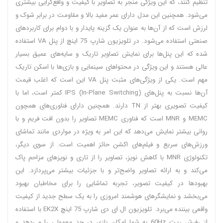
تنظیم کنند، که این ویژگی منجر به تصاویر با کیفیت و واقع‌گرایی بیشتری
می‌شود. همچنین این مدل دارای عمر مفید بالا و مقاومت در برابر شوک و
لرزش است که از آن‌ها به عنوان یک گزینه پایدار و با دوام برای کاربردهای
صنعتی استفاده می‌شود. در تلویزیون شارپ 75 اینچ از پنل VA استفاده
شده که این پنل‌ها برای نمایش تصاویر تاریک و سایه‌های عمیق بسیار
عالی هستند و این ویژگی در محتواهای سینمایی و بازی‌ها با اسکن تاریک
مهم است. یکی از ویژگی‌های مثبت پنل VA این است که اغلب قیمت
آن‌ها نسبت به پنل‌های IPS (In-Plane Switching) کمتر است، اما با
کیفیت تصویری بهتر از TN دارند. همچنین دارای فناوری‌های همچون
MEMC و MNR است کە فناوری MEMC تصاویر را بدون افت فریم و با
روانی بیشتر نمایش می‌دهد که این امر به ویژه در مواردی مانند تماشای
ورزش‌های سریع و فیلم‌های اکشن حائز اهمیت است. از سوی دیگر،
تکنولوژی MNR با کاهش نویز، تصاویر را از تاری و نویز‌های مزاحم پاک‌
می‌کند و به ارائه تصاویر واضح‌تر و با جزئیات بیشتر می‌پردازد. این
بهبودها در کیفیت تصویر، تجربه تماشایی را برای مخاطبان بهبود
می‌بخشد و نمایشگرهای هوشمند امروزی را به یک سطح جدید از کیفیت
واقعی بیننده می‌برد. تلویزیون ال ای دی شارپ 75 اینچ EK2X با استفاده
از رفرش ریت 60Hz به شما امکان بازی در حد معمولی را می‌دهد و