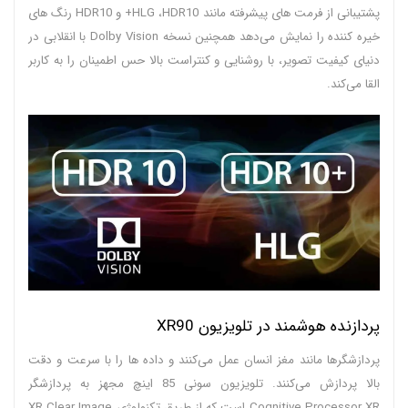
پشتیبانی از فرمت های پیشرفته مانند HLG ،HDR10+ و HDR10 رنگ های
خیره کننده را نمایش می‌دهد همچنین نسخه Dolby Vision با انقلابی در
دنیای کیفیت تصویر، با روشنایی و کنتراست بالا حس اطمینان را به کاربر
القا می‌کند.
پردازنده هوشمند در تلویزیون XR90
پردازشگرها مانند مغز انسان عمل می‌کنند و داده ها را با سرعت و دقت
بالا پردازش می‌کنند. تلویزیون سونی 85 اینچ مجهز به پردازشگر
Cognitive Processor XR است که از طریق تکنولوژی XR Clear Image