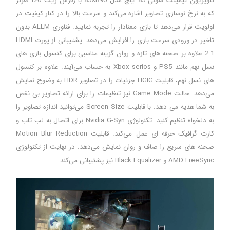
تلویزیون گیمینگ سونی 85 اینچ مدل 85XR90 با رفرش ریت 120 هرتز
که به نرخ نوسازی تصاویر اشاره می‌کند و سرعت بالا را در کنار کیفیت در
اولویت قرار می‌دهد تا بازی معنادار را تجربه نمایید. فناوری ALLM بدون
تاخیر در ورودی سرعت بازی را افزایش می‌دهد. پشتیبانی از پورت HDMI
2.1 علاوه بر صحنه های تازه و روان گزینه مناسبی برای کنسول بازی های
نسل نهم مانند PS5 و Xbox serios به حساب می‌آیند. علاوه بر کنسول
های نسل نهم، قابلیت HGIG جزئیات را در تصاویر HDR به وضوح نمایش
می‌دهد. حالت Game Mode نیز تنظیمات را برای ارائه تصاویر بی نقص
به شما هدیه می دهد. با قابلیت Screen Size می‌توانید اندازه تصاویر را
به دلخواه تنظیم کنید. تکنولوژی Nvidia G-Syn برای اتصال به لب تاب و
کارت گرافیک حرفه ای عمل می‌کند. قابلیت Motion Blur Reduction
صحنه های سریع را صاف و روان نمایش می‌دهد. در نهایت از تکنولوژی
AMD FreeSync و Black Equalizer نیز پشتیبانی می‌کند.