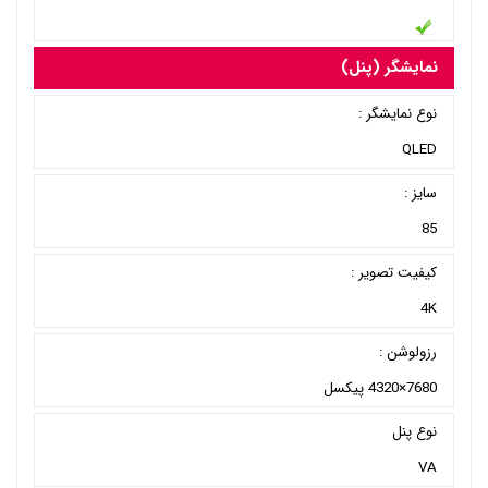
نمایشگر (پنل)
نوع نمایشگر :
QLED
سایز :
85
کیفیت تصویر :
4K
رزولوشن :
7680×4320 پیکسل
نوع پنل
VA