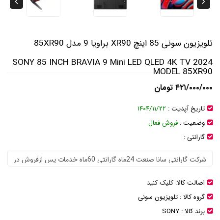
تلویزیون سونی 85 اینچ XR90 براویا 9 مدل 85XR90
SONY 85 INCH BRAVIA 9 Mini LED QLED 4K TV 2024
MODEL 85XR90
۴۲۱/۰۰۰/۰۰۰ تومان
تاریخ آپدیت :
۱۴۰۴/۱۱/۲۲
وضعیت :
فروش فعال
گارانتی :
اصالت کالا:
کلیک کنید
گروه کالا :
تلویزیون سونی
برند کالا :
SONY