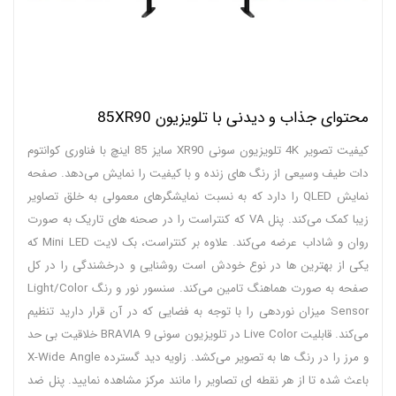
محتوای جذاب و دیدنی با تلویزیون 85XR90
کیفیت تصویر 4K تلویزیون سونی XR90 سایز 85 اینچ با فناوری کوانتوم
دات طیف وسیعی از رنگ های زنده و با کیفیت را نمایش می‌دهد. صفحه
نمایش QLED را دارد که به نسبت نمایشگرهای معمولی به خلق تصاویر
زیبا کمک می‌کند. پنل VA که کنتراست را در صحنه های تاریک به صورت
روان و شاداب عرضه می‌کند. علاوه بر کنتراست، بک لایت Mini LED که
یکی از بهترین ها در نوع خودش است روشنایی و درخشندگی را در کل
صفحه به صورت هماهنگ تامین می‌کند. سنسور نور و رنگ Light/Color
Sensor میزان نوردهی را با توجه به فضایی که در آن قرار دارید تنظیم
می‌کند. قابلیت Live Color در تلویزیون سونی BRAVIA 9 خلاقیت بی حد
و مرز را در رنگ ها به تصویر می‌کشد. زاویه دید گسترده X-Wide Angle
باعث شده تا از هر نقطه ای تصاویر را مانند مرکز مشاهده نمایید. پنل ضد