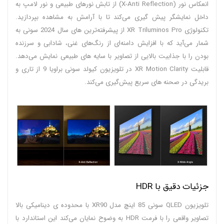
انعکاس نور (X-Anti Reflection) از تابش نورهای طبیعی و نور لامپ به
داخل نمایشگر پیش گیری می‌کند تا با آرامش به مشاهده بپردازید.
تکنولوژی XR Triluminos Pro از پیشرفته‌ترین های سال 2024 سونی به
شمار می‌آید که با افزایش دامنه‌ای از رنگ‌های غنی، شادابی و سرزنده
بودن را با جذابیت بالایی از تصاویر با سایه های طبیعی نمایش می‌دهد.
قابلیت XR Motion Clarity در تلویزیون کیولد سونی براویا 9 از تاری و
بریدگی در صحنه های سریع پیش‌گیری می‌کند.
جزئیات دقیق با HDR
تلویزیون QLED سونی 85 اینچ مدل XR90 با محدوده ی دینامیکی بالا
تصاویر واقعی را با فرمت HDR به وضوح نمایان می‌کند این استاندارد با