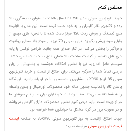
مخلص کلام
خرید تلویزیون سونی مدل 85XR90 سال 2024 به عنوان نمایشگری بالا
رده و لاکچری نظر کاربران را به خود جلب کرده است. این مدل با قابلیت
های گیمینگ و رفرش ریت 120 هرتز باعث شده تا با تجربه بازی مهیج از
رقبای خود پیشی بگیرید. توان صوتی 70 نیز با وضوح بالا صدای پرقدرت
و فراگیر را بخش می‌کند. در کنار صدای همه جانبه، طراحی لوکس با پایه
های قابل تنظیم و کیفیت ساخت بالا فضای دنج به خانه شما می‌بخشد.
سیستم عامل اندروید نیز با تمامی امکانات هوشمند و پشتیبانی از زبان
فارسی تماماً شما را سرگرم می‌کند. برای اطلاع از قیمت و خرید تلویزیون
سونی 85 اینچ XR90 با مشاورین متخصص ما در ارتباط باشید. فروشگاه
یاسان کالا با فعالیت چندین ساله خود محصولات اورجینال و بدون واسطه
را به شما تقدیم می‌کند. قطعا رضایت خریداران برای ما و تیم حرفه‌ای ما
در اولویت است. باید عرض کنیم تمامی محصولات دارای گارانتی می‌باشد
و در صورت بروز هر گونه مشکل ما جوابگوی شما خواهیم بود.
جهت اطلاع ازقیمت به روز تلویزیون سونی 85XR90 به صفحه
لیست
قیمت تلویزیون سونی
مراجعه نمایید.