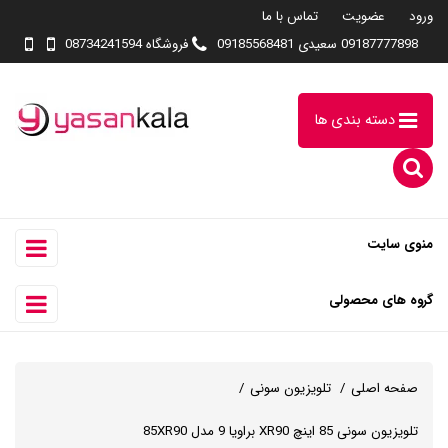
ورود
عضویت
تماس با ما
09187777898 سعیدی 09185568481
فروشگاه 08734241594
دسته بندی ها
منوی سایت
گروه های محصولی
صفحه اصلی
تلویزیون سونی
تلویزیون سونی 85 اینچ XR90 براویا 9 مدل 85XR90