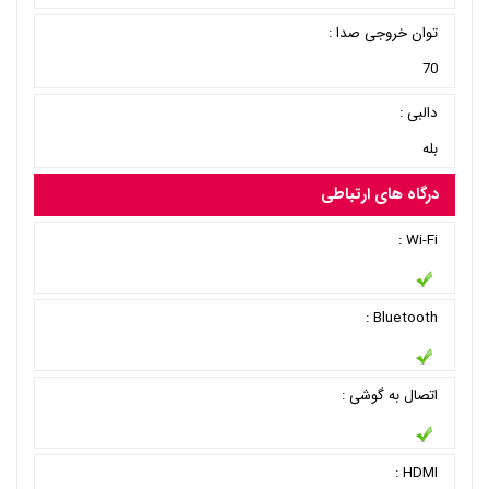
توان خروجی صدا :
70
دالبی :
بله
درگاه های ارتباطی
Wi-Fi :
Bluetooth :
اتصال به گوشی :
HDMI :