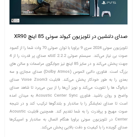
صدای دلنشین در تلویزیون کیولد سونی 85 اینچ XR90
تلویزیون سونی 2024 سری 9 براویا با توان صوتی 70 وات شما را از کمبود
صوت بی نیاز می‌کند. سیستم صوتی 2.2.2 کاناله صدای پر قدرت را از 4
جهت پخش می‌کند و در سایز 85 اینچ نیز جوابگوی مراسمات و سالن های
بزرگ است. فناوری دالبی اتموس (Dolby Atmos) صدای مجازی و سه
بعدی را به طور خودکار پخش می‌کند. قابلیت Voise Zoom3 صدای
دیالوگ ها را تقویت می‌کند و نویز آن‌ها را از بین می‌برد تا شاهد صدای
واضح و روان باشید. فناوری Acoustic Center Sync به میدان امده
است تا صدای نمایشگر را با ساندبار و بلندگوها ترکیب کند و در نتیجه
صوت مهیج و پرقدرت را به شما تقدیم کند. همچنین قابلیت Acoustic
Center در تلویزیون سونی براویا هنگام اتصال به ساندبار و اسپیکرها
صدای گوینده را با کیفیت و دقت بالایی پخش می‌کند.