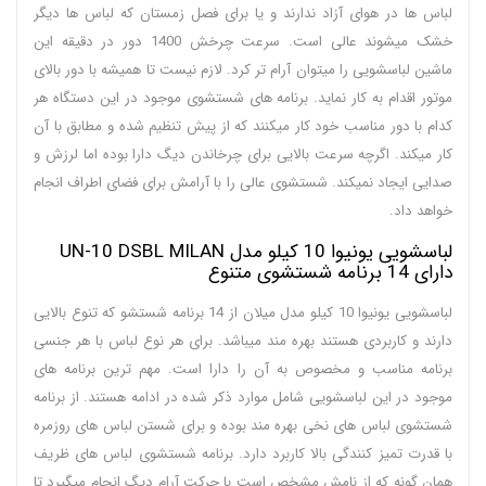
لباس ها در هوای آزاد ندارند و یا برای فصل زمستان که لباس ها دیگر
خشک میشوند عالی است. سرعت چرخش 1400 دور در دقیقه این
ماشین لباسشویی را میتوان آرام تر کرد. لازم نیست تا همیشه با دور بالای
موتور اقدام به کار نماید. برنامه های شستشوی موجود در این دستگاه هر
کدام با دور مناسب خود کار میکنند که از پیش تنظیم شده و مطابق با آن
کار میکند. اگرچه سرعت بالایی برای چرخاندن دیگ دارا بوده اما لرزش و
صدایی ایجاد نمیکند. شستشوی عالی را با آرامش برای فضای اطراف انجام
خواهد داد.
لباسشویی یونیوا 10 کیلو مدل UN-10 DSBL MILAN
دارای 14 برنامه شستشوی متنوع
لباسشویی یونیوا 10 کیلو مدل میلان از 14 برنامه شستشو که تنوع بالایی
دارند و کاربردی هستند بهره مند میباشد. برای هر نوع لباس با هر جنسی
برنامه مناسب و مخصوص به آن را دارا است. مهم ترین برنامه های
موجود در این لباسشویی شامل موارد ذکر شده در ادامه هستند. از برنامه
شستشوی لباس های نخی بهره مند بوده و برای شستن لباس های روزمره
با قدرت تمیز کنندگی بالا کاربرد دارد. برنامه شستشوی لباس های ظریف
همان گونه که از نامش مشخص است با حرکت آرام دیگ انجام میگیرد تا