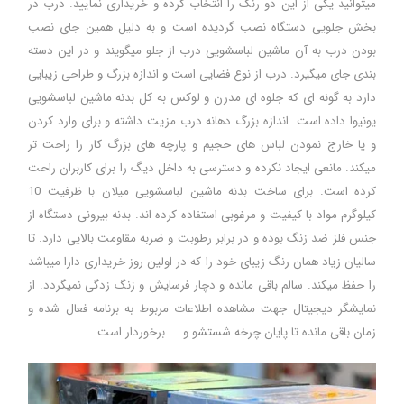
میتوانید یکی از این دو رنگ را انتخاب کرده و خریداری نمایید. درب در
بخش جلویی دستگاه نصب گردیده است و به دلیل همین جای نصب
بودن درب به آن ماشین لباسشویی درب از جلو میگویند و در این دسته
بندی جای میگیرد. درب از نوع فضایی است و اندازه بزرگ و طراحی زیبایی
دارد به گونه ای که جلوه ای مدرن و لوکس به کل بدنه ماشین لباسشویی
یونیوا داده است. اندازه بزرگ دهانه درب مزیت داشته و برای وارد کردن
و یا خارج نمودن لباس های حجیم و پارچه های بزرگ کار را راحت تر
میکند. مانعی ایجاد نکرده و دسترسی به داخل دیگ را برای کاربران راحت
کرده است. برای ساخت بدنه ماشین لباسشویی میلان با ظرفیت 10
کیلوگرم مواد با کیفیت و مرغوبی استفاده کرده اند. بدنه بیرونی دستگاه از
جنس فلز ضد زنگ بوده و در برابر رطوبت و ضربه مقاومت بالایی دارد. تا
سالیان زیاد همان رنگ زیبای خود را که در اولین روز خریداری دارا میباشد
را حفظ میکند. سالم باقی مانده و دچار فرسایش و زنگ زدگی نمیگردد. از
نمایشگر دیجیتال جهت مشاهده اطلاعات مربوط به برنامه فعال شده و
زمان باقی مانده تا پایان چرخه شستشو و ... برخوردار است.