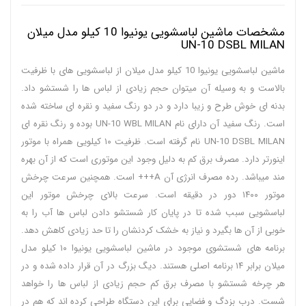
مشخصات ماشین لباسشویی یونیوا 10 کیلو مدل میلان
UN-10 DSBL MILAN
ماشین لباسشویی یونیوا 10 کیلو مدل میلان از لباسشویی های با ظرفیت
بالاست و به وسیله آن میتوان حجم زیادی از لباس ها را شستشو داد.
بدنه ای خوش طرح و زیبا دارد و در دو رنگ سفید و نقره ای ساخته شده
است. رنگ سفید آن دارای نام UN-10 WBL MILAN بوده و رنگ نقره ای
UN-10 DSBL MILAN نام گرفته است. ظرفیت ۱۰ کیلویی همراه با موتور
اینورتر دارد. مصرف برق کم به دلیل وجود این موتوری است که از آن بهره
مند میباشد. رده مصرف انرژی آن A+++ است. همچنین سرعت چرخش
موتور ۱۴۰۰ دور در دقیقه است. سرعت بالای چرخش موتور این
لباسشویی سبب شده تا در پایان کار شستشو دادن لباس ها آب را به
خوبی از آن ها بگیرد و نیاز به خشک کردنشان را تا حد زیادی کاهش دهد.
برنامه های شستشوی موجود در ماشین لباسشویی یونیوا ۱۰ کیلو مدل
میلان برابر ۱۴ برنامه اصلی هستند. دیگ بزرگ در آن قرار داده شده و در
هر چرخه شستشو با مصرف برق کم حجم زیادی از لباس ها را خواهد
شست. درب بزدگ و فضایی برای این دستگاه طراحی کرده اند که هم در