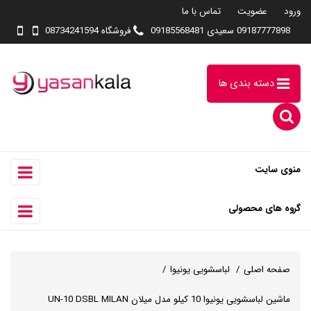
ورود
عضویت
تماس با ما
09187777898 سعیدی 09185568481
فروشگاه 08734241594
دسته بندی ها
منوی سایت
گروه های محصولی
صفحه اصلی
لباسشویی یونیوا
ماشین لباسشویی یونیوا 10 کیلو مدل میلان UN-10 DSBL MILAN