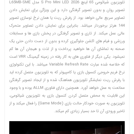
تلویزیون شیائومی 65 اینچ S Pro Mini LED 2026 مدل L65MB-SME
تصویر روان و بدون تصویر گرفتگی دارد و این ویژگی برای نمایش دادن
تصاویر سریع عالی خواهد بود. از رفرش ریت یا همان نرخ نوسازی تصویر
144 هرتز برخوردار میباشد. بنابراین برای نمایش دادن تصاویر متحرک
عالی عمل میکند. از تاری و تصویر گرفتگی در پخش بازی ها و مسابقات
ورزشی و فیام های اکشن جلوگیری کرده و بدون از دست دادن حتی یک
صحنه به تماشای آن ها خواهید پرداخت و از لذت و هیجان آن ها کم
نمیشود. یکی دیگر از فناوری های به کار رفته در زمینه گیمینگ VRR است
که خلاصه شده عبارت Variable Refresh Rate میباشد. با این تکنولوژی
نرخ فریم خروجی کنسول بازی یا کامپیوتر که به تلویزیون متصل کرده اید
با رفرش ریت نمایشگر تلویزیون هماهنگ شده و از ایجاد تصویر گرفتگی
ممانعت به عمل خواهد آورد. همچنین دارای فناوری ALLM بوده و با وجود
این قابلیت به محض متصل کردن کنسول بازی به تلویزیون شیائومی،
تلویزیون به صورت خودکار حالت بازی (Game Mode) را فعال میکند و از
تاخیر ورودی آن تا حد بسیار زیادی کم میکند.