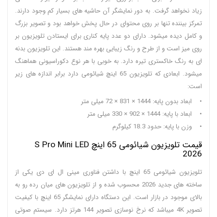
زیاد نخواهد گرفت. به دور نمایشگر آن حاشیه های بسیار کم وجود دارند.
تمرکز بیننده تنها بر روی محتوای در حال پخش خواهد بود و تصویر بزرگ
و کامل دیده میشود. دارای دو عدد پایه کناری برای ایستادن تلویزیون بر
روی میز است و از طرح و رنگ زیبایی بهره مند هستند. این تلویزیون بدنه
ای به رنگ خاکستری تیره دارد. به خوبی با هر نوع دکوراسیونی هماهنگ
میشود. ابعادی که تلویزیون 65 اینچ شیائومی دارد برابر اندازه های زیر
است:
• ابعاد بدون پایه: 1444 × 831 × 72 میلی متر
• ابعاد با پایه: 1444 × 902 × 330 میلی متر
• وزن با پایه: حدود 18.3 کیلوگرم
قیمت تلویزیون شیائومی 65 اینچ S Pro Mini LED
2026
تلویزیون شیائومی 65 اینچ با داشتن فناوری مینی ال ای دی یکی از
ساخته های جدید 2026 محسوب شده و از تلویزیون های میان رده رو به
بالای موجود در بازار است. این دستگاه دارای نمایشگر 65 اینچ با کیفیت
تصویر 4K میباشد که نرخ نوسازی تصویر 144 هرتز دارد. سیستم صوتی