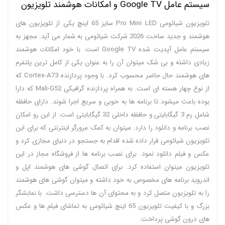
سیستم عامل Google TV و امکانات هوشمند تلویزیون
تلویزیون شیائومی Pro Mini LED سایز 65 اینچ یکی از تلویزیون های
هوشمند و جدید ساخت 2026 شرکت شیائومی به شمار می آید. مجهز به
سیستم عامل آپدیت شده Google TV است. با خود امکانات هوشمند
زیادی داشته و بی شک میتوان آن را به عنوان یکی از کامل ترین پلتفرم
های هوشمند حال حاضر محسوب کرد. با وجود پردازنده Cortex-A73 که
از نوع چهار هسته ای است. به همراه پردازنده گرافیکی Mali-G52 که دارا
بوده باعث میشود تا برنامه ها به خوبی و سریع اجرا شوند. دارای حافظه
شامل رم 3 گیگابایتی و حافظه داخلی 32 گیگابایتی است. از این رو امکان
نصب برنامه و دانلود را دارد. میتوان به کمک مرورگر اینترنتی که برای این
تلویزیون شیائومی قرار داده شده اقدام به جستجو در دنیای مجازی کرد و
عکس و فیلم دانلود نمود. برای نصب برنامه ها از فروشگاه مجاز در این
تلویزیون میتوان استفاده کرد. برای اتصال گوشی های هوشمند اپل و
اندروید برنامه های مخصوص به خود داشته و میتوان گوشی های هوشمند
را به تلویزیون متصل کرد و به محتوای آن ها دسترسی داشت. با نمابشگر
بزرگ و با کیفیت تلویزیون 65 اینچ شیائومی به تماشای فیلم ها و عکس
های درون گوشی پرداخت.