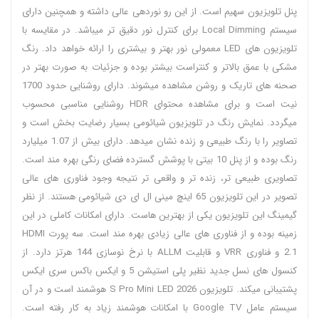
پنل تلویزیون سهیم است. از این رو نوردهی عالی داشته و همچنین دارای
سیستم Local Dimming برای کنترل نور دقیق تر میباشد. در مقایسه با
تلویزیون های LED معمولی نور بهتر و بیشتری را ارائه خواهد داد. رنگ
مشکی با عمق بالاتر و کنتراست بیشتر بوده و جزئیات به صورت بهتر در
صحنه های تاریک و روشن مشاهده میشوند. دارای روشنایی حدود 1700
نیت است و برای مشاهده محتوای HDR روشنایی مناسبی محسوب
میگردد. نمایش رنگ در تلویزیون شیائومی بسیار رضایت بخش است و
تصاویر را با رنگ طبیعی و زنده نشان میدهد. دارای بیش از 1.07 میلیارد
رنگ بوده و از پنل 10 بیتی با پوشش گسترده فضای رنگی بهره مند است.
تصاویری طبیعی تر، زنده تر و واقعی تر نتیجه وجود فناوری های عالی
تصویر در این تلویزیون 65 اینچ مینی ال ای دی شیائومی هستند. از نظر
گیمینگ این تلویزیون یکی از بهترین هاست. دارای امکانات کاملی در این
زمینه بوده و از فناوری های عالی زیادی بهره مند است. سه پورت HDMI
2.1 و فناوری VRR و قابلیت ALLM با نرخ نوسازی 144 هرتز دارد. از
کنسول های نسل جدید نظیر پلی استیشن 5 و ایکس باکس سری ایکس
پشتیبانی میکند. تلویزیون S Pro Mini LED 2026 هوشمند است و در آن
سیستم عامل Google TV با امکانات هوشمند زیاد به کار رفته است.