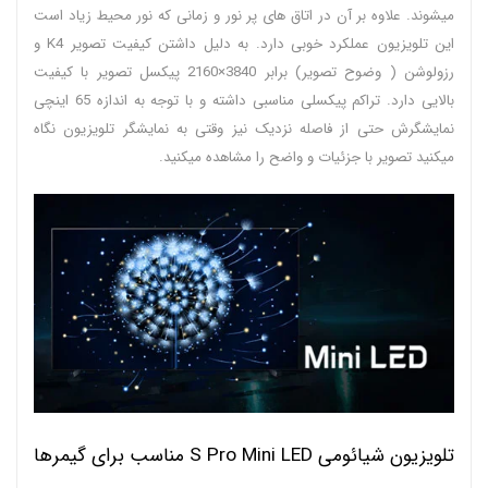
میشوند. علاوه بر آن در اتاق های پر نور و زمانی که نور محیط زیاد است
این تلویزیون عملکرد خوبی دارد. به دلیل داشتن کیفیت تصویر K4 و
رزولوشن ( وضوح تصویر) برابر 3840×2160 پیکسل تصویر با کیفیت
بالایی دارد. تراکم پیکسلی مناسبی داشته و با توجه به اندازه 65 اینچی
نمایشگرش حتی از فاصله نزدیک نیز وقتی به نمایشگر تلویزیون نگاه
میکنید تصویر با جزئیات و واضح را مشاهده میکنید.
تلویزیون شیائومی S Pro Mini LED مناسب برای گیمرها