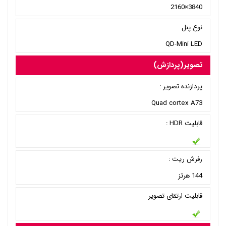
3840×2160
نوع پنل
QD-Mini LED
تصویر(پردازش)
پردازنده تصویر :
Quad cortex A73
قابلیت HDR :
رفرش ریت :
144 هرتز
قابلیت ارتقای تصویر