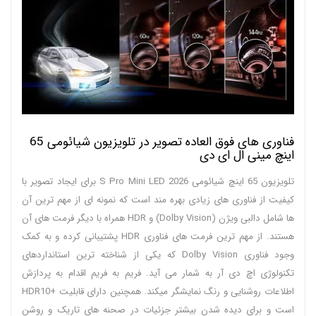
فناوری های فوق العاده تصویر در تلویزیون شیائومی 65
اینچ مینی ال ای دی
تلویزیون 65 اینچ شیائومی S Pro Mini LED 2026 برای ایجاد تصویر با
کیفیت از فناوری های زیادی بهره مند است که نمونه ای از مهم ترین آن
ها شامل دالبی ویژن (Dolby Vision) و HDR همراه با دیگر فرمت های آن
هستند. از مهم ترین فرمت های فناوری HDR پشتیبانی کرده و به کمک
وجود فناوری Dolby Vision که یکی از شناخته ترین استانداردهای
تکنولوژی اچ دی آر به شمار می آید. فریم به فریم اقدام به پردازش
اطلاعات روشنایی و رنگ نمایشگر میکند. همچنین دارای قابلیت +HDR10
است و برای دیده شدن بیشتر جزئیات در صحنه های تاریک و روشن