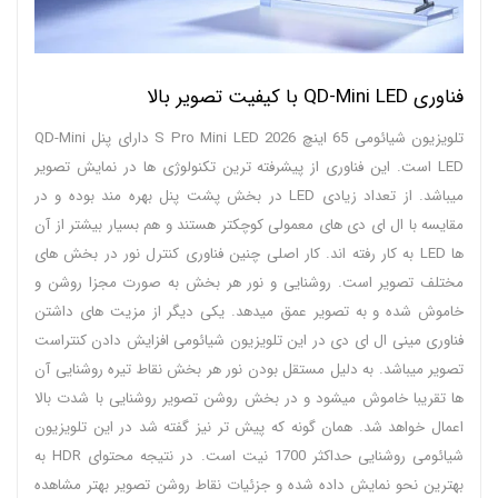
فناوری QD-Mini LED با کیفیت تصویر بالا
تلویزیون شیائومی 65 اینچ S Pro Mini LED 2026 دارای پنل QD-Mini
LED است. این فناوری از پیشرفته ترین تکنولوژی ها در نمایش تصویر
میباشد. از تعداد زیادی LED در بخش پشت پنل بهره مند بوده و در
مقایسه با ال ای دی های معمولی کوچکتر هستند و هم بسیار بیشتر از آن
ها LED به کار رفته اند. کار اصلی چنین فناوری کنترل نور در بخش های
مختلف تصویر است. روشنایی و نور هر بخش به صورت مجزا روشن و
خاموش شده و به تصویر عمق میدهد. یکی دیگر از مزیت های داشتن
فناوری مینی ال ای دی در این تلویزیون شیائومی افزایش دادن کنتراست
تصویر میباشد. به دلیل مستقل بودن نور هر بخش نقاط تیره روشنایی آن
ها تقریبا خاموش میشود و در بخش روشن تصویر روشنایی با شدت بالا
اعمال خواهد شد. همان گونه که پیش تر نیز گفته شد در این تلویزیون
شیائومی روشنایی حداکثر 1700 نیت است. در نتیجه محتوای HDR به
بهترین نحو نمایش داده شده و جزئیات نقاط روشن تصویر بهتر مشاهده