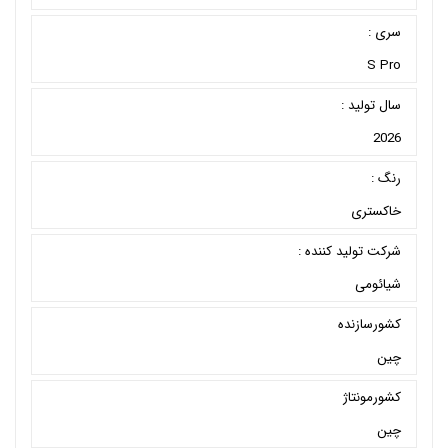
سری :
S Pro
سال تولید :
2026
رنگ :
خاکستری
شرکت تولید کننده :
شیائومی
کشورسازنده
چین
کشورمونتاژ
چین