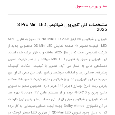
نقد و بررسی محصول
مشخصات کلی تلویزیون شیائومی S Pro Mini LED
2026
تلویزیون شیائومی 65 اینچ S Pro Mini LED 2026 مجهز به فناوری Mini
LED کیفیت تصویر 4k صفحه نمایش QD-Mini LED محصولی جدید از
شرکت شیائومی است که در سال 2026 ساخته و به بازار عرضه شده است.
این تلویزیون مجهز به فناوری Mini LED میباشد و از نظر کیفیت تصویر
دستگاهی عالی به شمار می آید. تصویر با کیفیت، امکانات گیمینگ
پیشرفته، صدایی رسا و امکانات هوشمند زیادی دارد. پنل مینی ال ای دی
موجود در این تلویزیون 65 اینچ شیائومی دارای کیفیت تصویر K4 است و
رفرش ریت (نرخ نوسازی) برابر 144 هرتز دارد. همچنین مجهز به فناوری
دالبی ویژن و HDR10+ بوده و از سیستم عامل Google TV بهره مند
است. تلویزیون شیائومی مینی ال ای دی صدای رسا و بدون نویز دارد که
در آن تکنولوژی Dolby Atmos جهت ایجاد صدایی سینمایی به کار برده
اند. به دلیل وجود فناوری QD-Mini LED از هزاران LED بسیار کوچک در