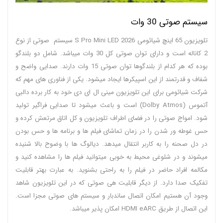
سیستم صوتی 30 وات
تلویزیون 65 اینچ شیائومی S Pro Mini LED 2026 سیستم صوتی از نوع
2 کاناله است و دارای توان صوتی کل 30 وات میباشد. شامل دو بلندگو
بوده که هر کدام از بلندگوها توان صوتی 15 وات دارند. صدایی واضح و
شفاف و قدرتمند از این اسپیکرها ایجاد میشود. یکی از فناوری های مهم که
شرکت شیائومی برای این تلویزیون مینی ال ای دی خود به کار برده دالبی
آتموس (Dolby Atmos) است و باعث میشود تا صدایی فراگیر تولید
شود. امواج صوتی را در فضای اطراف تلویزیون و کل اتاق مرتعش کرده و
حس غوطه ور شدن را در زمان تماشای فیلم ها و برنامه ها و حس بودن
در دل صحنه را به کاربر انتقال میدهد. دیالوگ ها با وضوح بالا شنیده
میشوند و در شلوغی محیط به خوبی میتوانید فیلم ها را مشاهده کنید و
مکالمه افراد حاضر در فیلم را به راحتی بشنوید. به عبارت بهتر قابلیت
تفکیک صدا دارد. از دیگر قابلیت هی صوتی که در این تلویزیون شاهد
وجود آن هستیم امکان اتصال ساندبار و سیستم های صوتی مجزا است.
این اتصال از طریق HDMI eARC امکان پذیر میباشد.