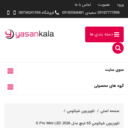
ورود
عضویت
تماس با ما
09187777898 سعیدی 09185568481
فروشگاه 08734241594
دسته بندی ها
منوی سایت
گروه های محصولی
صفحه اصلی
تلویزیون شیائومی
تلویزیون شیائومی 65 اینچ مدل S Pro Mini LED 2026