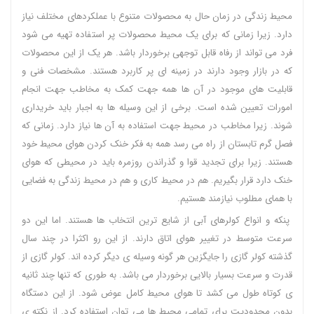
محیط زندگی در زمان حال به محصولات متنوع با عملکردهای مختلف نیاز
دارد. زیرا زمانی که برای یک محیط محصولات پر استفاده تهیه می شود
فرد می تواند از رفاه قابل توجهی برخوردار باشد. هر یک از این محصولات
که در بازار وجود دارند در زمینه ای پر کاربرد هستند. مشخصات فنی و
قابلیت های موجود در آن ها همه جهت کمک به مخاطب جهت انجام
امورات تعیین شده است. برخی از این وسیله ها به اجبار باید خریداری
شوند. زیرا مخاطب در محیط جهت استفاده به آن ها نیاز دارد. زمانی که
فصل گرم تابستان از راه می رسد همه به فکر خنک کردن هوای محیط خود
هستند. زیرا برای تجدید قوا و گذراندن روزمره باید در محیطی که هوای
خنک دارد قرار بگیریم. هم در محیط کاری و هم در محیط زندگی به فضایی
با همای مطلوب نیازمند هستیم.
پنکه و انواع کولرهای آبی از شایع ترین انتخاب ها هستند. اما این دو
سرعت متوسط در تغییر هوای اتاق دارند. از این رو اکثرا در چند سال
گذشته کولر گازی را جایگزین هر گونه وسیله ی دیگر کرده اند. کولر گازی از
قدرت و سرعت بسیار بالایی برخوردار می باشد. به طوری که تنها چند ثانیه
ی کوتاه طول می کشد تا هوای محیط کامل عوض شود. از این دستگاه
بدون محدودیت برای تمامی محیط ها می توان استفاده کرد. از نکته ی