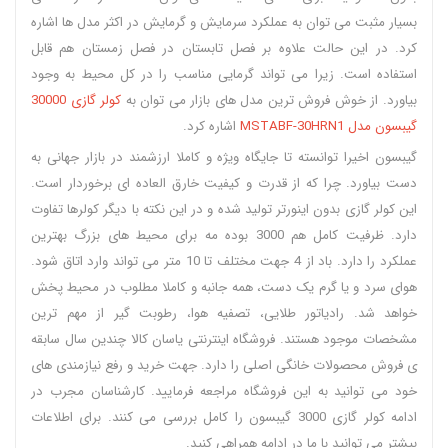
بسیار مثبت می توان به عملکرد سرمایش و گرمایش در اکثر مدل ها اشاره
کرد. در این حالت علاوه بر فصل تابستان در فصل زمستان هم قابل
استفاده است. زیرا می تواند گرمایی مناسب را در کل محیط به وجود
بیاورد. از خوش فروش ترین مدل های بازار می توان به
کولر گازی 30000
گیبسون مدل MSTABF-30HRN1
اشاره کرد.
گیبسون اخیرا توانسته تا جایگاه ویژه و کاملا ارزشمند در بازار جهانی به
دست بیاورد. چرا که از قدرت و کیفیت خارق العاده ای برخوردار است.
این کولر گازی بدون اینورتر تولید شده و در این نکته با دیگر کولرها تفاوت
دارد. ظرفیت کامل هم 3000 بوده مه برای محیط های بزرگ بهترین
عملکرد را دارد. باد از 4 جهت مختلف تا 10 متر می تواند وارد اتاق شود.
هوای سرد و یا گرم یک دست، همه جانبه و کاملا مطلوب در محیط پخش
خواهد شد. رادیاتور طلایی، تصفیه هوا، رطوبت گیر از مهم ترین
مشخصات موجود هستند. فروشگاه اینترنتی یاسان کالا چندین سال سابقه
ی فروش محصولات خانگی اصلی را دارد. جهت خرید و رفع نیازمندی های
خود می توانید به این فروشگاه مراجعه فرمایید. کارشناسان مجرب در
ادامه کولر گازی 3000 گیبسون را کامل بررسی می کنند. برای اطلاعات
بیشتر می توانید با ما در ادامه همراهی کنید.