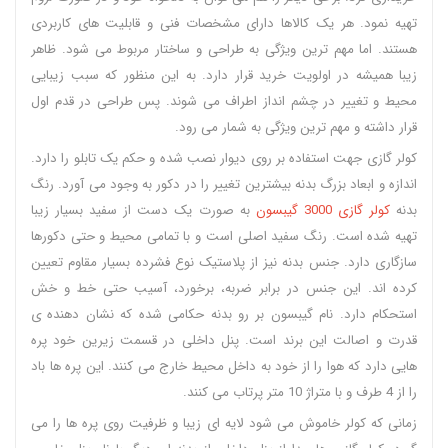
تهیه نمود. هر یک کالاها دارای مشخصات فنی و قابلیت های کاربردی
هستند. اما مهم ترین ویژگی به طراحی و ساختار مربوط می شود. ظاهر
زیبا همیشه در اولویت خرید قرار دارد. به این منظور که سبب زیبایی
محیط و تغییر در چشم انداز اطراف می شوند. پس طراحی در قدم اول
قرار داشته و مهم ترین ویژگی به شمار می رود.
کولر گازی جهت استفاده بر روی دیوار نصب شده و‌ حکم یک تابلو را دارد.
اندازه و ابعاد بزرگ بدنه بیشترین تغییر را در دکور به وجود می آورد. رنگ
بدنه
کولر گازی 3000 گیبسون
به صورت یک دست از سفید بسیار زیبا
تهیه شده است. رنگ سفید اصلی است و با تمامی محیط و حتی دکورها
سازگاری دارد. جنس بدنه نیز از پلاستیک نوع فشرده بسیار مقاوم تعیین
کرده اند. این جنس در برابر ضربه، برخورد، آسیب حتی خط و خش
استحکام دارد. نام گیبسون بر رو بدنه حکامی شده که نشان دهنده ی
قدرت و اصالت این برند است. پنل داخلی در قسمت زیرین خود پره
هایی دارد که هوا را از خود به داخل محیط خارج می کنند. این پره ها باد
را از 4 طرف و با متراژ 10 متر پرتاب می کنند.
زمانی که کولر خاموش می شود لایه ای زیبا و ظرفیت روی پره ها را می