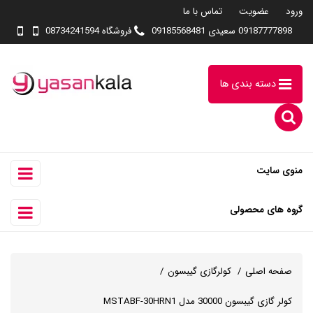
ورود
عضویت
تماس با ما
09187777898 سعیدی 09185568481
فروشگاه 08734241594
دسته بندی ها
منوی سایت
گروه های محصولی
صفحه اصلی
کولرگازی گیبسون
کولر گازی گیبسون 30000 مدل MSTABF-30HRN1