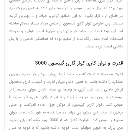
گیرد. کولر گازی ها جدا از پنل داخلی از بدنه ای دیگر با نام پنل خارجی
بهره برده اند. پنل خارجی موتور را در خود جای داده به همین جهت باید
در فضای آزاد قرار بگیرد. به این منظور تراس، حیاط و … بهترین گزینه
هستند. پنل خارجی کولر گازی گیبسون از جنس فولاد بسیار محکم ساخته
اند. این نوع فولاد می تواند در برابر انواع شرایط آب و هوایی و ضربات
استحکام نظام دهد. رنگ بدنه از سفید بوده که هماهنگی خاصی را با پنل
داخلی ایجاد کرده است.
قدرت و توان کاری کولر گازی گیبسون 3000 :
قدرت محصولات است که می تواند کارها پیش ببرد و در محیط بهترین
عملکرد را داشته باشد. به همین دلیل میزان قدرت و کیفیت کاری محصول
ارزش بالایی دارد. کولر گازی ها وظیفه ی عوض کردن هوای محیط را بر
عهده دارند. پس باید در زمان کوتاه و با قدرت بالایی هوای کل محیط را
عوض کنند. کولر گازی گیبسون از موتور فوق العاده قدرتمند و اصلی
برخوردار است. این موتور می تواند در چند ثانیه به طور یک دست هوای
محیط را عوض کند. ظرفیت کامل هم از 3000 تهیه شده که برای محیط
های بزرگ به خوبی جوابگو است. توجه داشته باشید که با توجه به متراژ