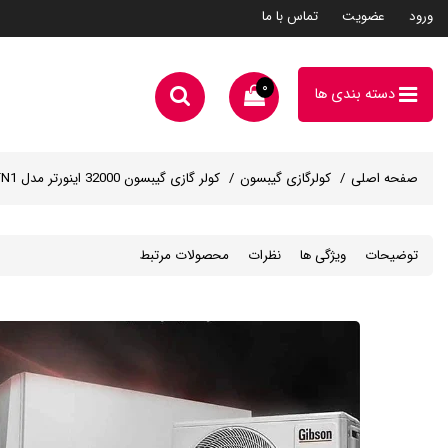
ورود
عضویت
تماس با ما
۰
دسته بندی ها
صفحه اصلی
کولرگازی گیبسون
کولر گازی گیبسون 32000 اینورتر مدل MSTAG-32HRFN1 اینورتر
توضیحات
ویژگی ها
نظرات
محصولات مرتبط