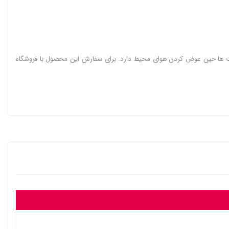
ا تجربه کنند. کولر گازی گیبسون 32000 دارای بهترین کیفیت ها و بالاترین قدرت ها حین عوض کردن هوای محیط دارد. برای سفارش این محصول با فروشگاه