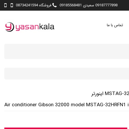
09187777898 سعیدی 09185568481
فروشگاه 08734241594
تماس با ما
Air conditioner Gibson 32000 model MSTAG-32HRFN1 i