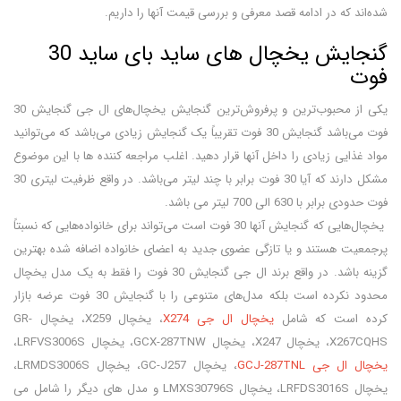
شده‌اند که در ادامه قصد معرفی و بررسی قیمت آنها را داریم.
گنجایش یخچال های ساید بای ساید 30
فوت
یکی از محبوب‌ترین و پرفروش‌ترین گنجایش یخچال‌های ال جی گنجایش 30
فوت می‌باشد گنجایش 30 فوت تقریباً یک گنجایش زیادی می‌باشد که می‌توانید
مواد غذایی زیادی را داخل آنها قرار دهید. اغلب مراجعه کننده‌ ها با این موضوع
مشکل دارند که آیا 30 فوت برابر با چند لیتر می‌باشد. در واقع ظرفیت لیتری 30
فوت حدودی برابر با 630 الی 700 لیتر می باشد.
یخچال‌هایی که گنجایش آنها 30 فوت است می‌تواند برای خانواده‌هایی که نسبتاً
پرجمعیت هستند و یا تازگی عضوی جدید به اعضای خانواده اضافه شده بهترین
گزینه باشد. در واقع برند ال جی گنجایش 30 فوت را فقط به یک مدل یخچال
محدود نکرده است بلکه مدل‌های متنوعی را با گنجایش 30 فوت عرضه بازار
کرده است که شامل
یخچال ال جی X274
، یخچال X259، یخچال GR-
X267CQHS، یخچال X247، یخچال GCX-287TNW، یخچال LRFVS3006S،
یخچال ال جی GCJ-287TNL
، یخچال GC-J257، یخچال LRMDS3006S،
یخچال LRFDS3016S، یخچال LMXS30796S و مدل های دیگر را شامل می