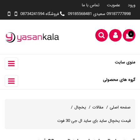
ورود
عضویت
تماس با ما
09187777898 سعیدی 09185568481
فروشگاه 08734241594
۰
منوی سایت
گروه های محصولی
صفحه اصلی
مقالات
یخچال
قیمت یخچال ساید بای ساید ال جی 30 فوت