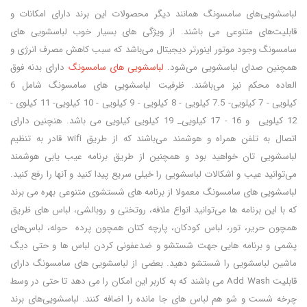
لباسشویی‌های سامسونگ همانند دیگر محصولات این برند دارای امکانات و
قابلیت‌های متنوعی می‌ باشند. از ویژگی‌ های بسیار خوب لباسشویی‌ های
سامسونگ وجود موتور اینورتر دیجیتال می‌باشد که سبب کاهش مصرف انرژی و
همچنین صدای لباسشویی می‌شود.
لباسشویی‌ های سامسونگ
دارای بدنه فوق
العاده محکم نیز می‌باشند. ظرفیت لباسشویی های سامسونگ شامل 6
کیلویی - 7 کیلویی- 7.5 کیلویی - 8 کیلویی - 9 کیلویی - 10 کیلویی- 11 کیلوی -
12 کیلویی و 16 - 17 کیلویی_ 19 کیلویی کیلویی می باشد. هنچنین دارای
اتصال به تلفن همراه و هوشمند می‌باشند که از طریق wifi قادر به تنظیم
لباسشویی تان خواهید بود و همچنین از طریق برنامه عیب یابی هوشمند
می‌توانید عیب و اشکالات لباسشویی را خیلی سریع پیدا کنید و آنها را رفع کنید.
لباسشویی های سامسونگ معمولا از برنامه‌ های شستشوی متنوعی بهره می برند
که با این برنامه‌ ها می‌توانید انواع ملافه، روتختی و روبالشی، لباس‌ های ظریق
همچون حریر، تور، لباس کودکان، پارچه کتان همچون پرده حوله، لباس‌های
پشمی و برنامه هایی جهت شستشو و ضدعفونی کردن لباس ها و حتی دیگ
ماشین لباسشویی را شستشو دهید. بعضی از لباسشویی‌ های سامسونگ دارای
قابلیت Add Wash می باشند که به کاربر این امکان را می‌ دهد تا حتی در وسط
چرخه شست و شو هم لباس های جا مانده را اضافه کنند. لباسشویی‌های برند