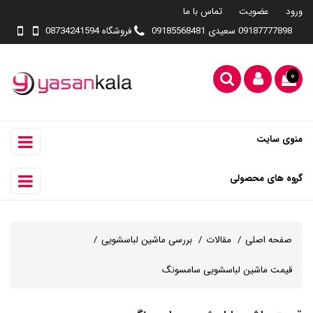
ورود
عضویت
تماس با ما
09187777898 سعیدی 09185568481
فروشگاه 08734241594
۰
منوی سایت
گروه های محصولی
صفحه اصلی
مقالات
بررسی ماشین لباسشویی
قیمت ماشین لباسشویی سامسونگ