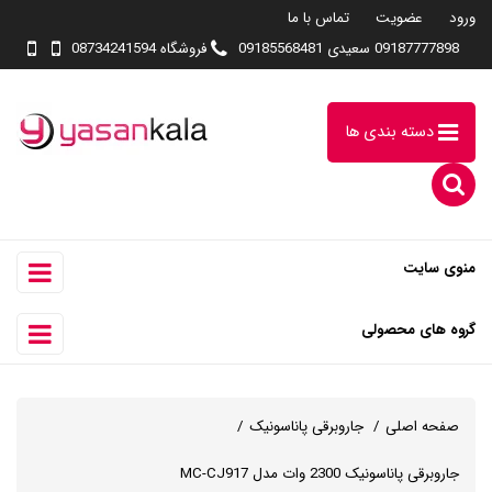
ورود
عضویت
تماس با ما
09187777898 سعیدی 09185568481
فروشگاه 08734241594
دسته بندی ها
منوی سایت
گروه های محصولی
صفحه اصلی
جاروبرقی پاناسونیک
جاروبرقی پاناسونیک 2300 وات مدل MC-CJ917