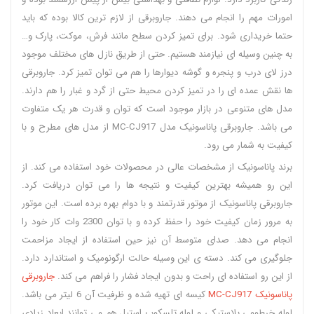
امورات مهم را انجام می دهند. جاروبرقی از لازم ترین کالا بوده که باید
حتما خریداری شود. برای تمیز کردن سطح مانند فرش، موکت، پارک و…
به چنین وسیله ای نیازمند هستیم. حتی از طریق نازل های مختلف موجود
درز لای درب و پنجره و گوشه دیوارها را هم می توان تمیز کرد. جاروبرقی
ها نقش عمده ای را در تمیز کردن محیط حتی از گرد و غبار را هم دارند.
مدل های متنوعی در بازار موجود است که توان و قدرت هر یک متفاوت
می باشد. جاروبرقی پاناسونیک مدل MC-CJ917 از مدل های مطرح و با
کیفیت به شمار می رود.
برند پاناسونیک از مشخصات عالی در محصولات خود استفاده می کند. از
این رو همیشه بهترین کیفیت و نتیجه ها را می توان دریافت کرد.
جاروبرقی پاناسونیک از موتور قدرتمند و با دوام بهره برده است. این موتور
به مرور زمان کیفیت خود را حفظ کرده و با توان 2300 وات کار خود را
انجام می دهد. صدای متوسط آن نیز حین استفاده از ایجاد مزاحمت
جلوگیری می کند. دسته ی این وسیله حالت ارگونومیک و استاندارد دارد.
از این رو استفاده ای راحت و بدون ایجاد فشار را فراهم می کند.
جاروبرقی
پاناسونیک MC-CJ917
کیسه ای تهیه شده و ظرفیت آن 6 لیتر می باشد.
لوله خرطومی پلاستیکی و لوله تلسکوپ استیل هم می توانند ابعاد زیادی