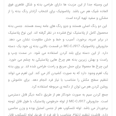
این وسیله جدا از این مزیت ها دارای طراحی بدنه و شکل ظاهری فوق
العاده شیک هم می باشد. پاناسونیک برای انتخاب آزادتر رنگ بدنه را از
مشکی و سفید تهیه کرده است.
این دو رنگ اصلی هستند و جزو رنگ های عامه پسند هستند. جنس بدنه
محصول کامل از پلاستیک نوع فشرده در نظر گرفته اند. این نوع پلاستیک
در برابر ضربه، برخورد، آسیب و خط و خش مقاومت نشان می دهد.
جاروبرقی پاناسونیک MC-CJ917 در قسمت بالایی بدنه ی خود یک دسته
دارد. از این دسته برای بلند کردن استفاده می شود. در سمت چپ و
راست و بهش زیرین بدنه هم چرخ هایی پلاستیکی به چشم می خورد.
این چرخ ها معمولا برای حمل سریع و راحت طراحی شده اند. بر روی بدنه
یک اهرم وجود دارد که به صورت کشیدن کار می کند. این اهرم می تواند
تنظیم سطح مکش را متناسب با نیاز فرد انجام دهد. برای خاموش و
روشن کردن هم می توان از دکمه ی مربوطه استفاده کرد.
جمع کردن سیم به صورت خودکار هم از طریق دکمه دیگر قابل دسترسی
است. جاروبرقی MC-CJ917 از لوله خرطومی پلاستیک با طول قابل توجه
برخوردار می باشد. لوله تلسکوپ هم از جنس استیل بوده و وزن مناسبی
دارد. قابلیت تنظیم ارتفاع متناسب با قد فرد از طریق لوله تلسکوپ قابل