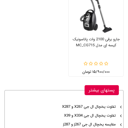
جارو برقی 2100 وات پاناسونیک
کیسه ای مدل MC_CG715
۱۵/۹۰۰/۰۰۰ تومان
پستهای بیشتر
تفاوت یخچال ال جی X267 و X287
تفاوت یخچال ال جی X334 و X39
مقایسه یخچال ال جی j267 و j287